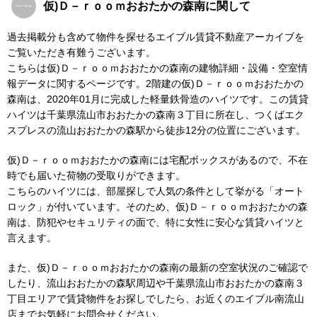
仮)Ｄ－ｒｏｏｍおおたかの森南に関して
過去掲載分も含めて物件を探せるエイブル賃貸不動産アーカイブを
ご覧いただき有難うございます。
こちらは仮)Ｄ－ｒｏｏｍおおたかの森南の建物詳細・設備・空室情
報データに関するページです。2階建の仮)Ｄ－ｒｏｏｍおおたかの
森南は、2020年01月に完成した軽量鉄骨造のハイツです。この賃貸
ハイツは千葉県流山市おおたかの森南３丁目に所在し、つくばエク
スプレスの流山おおたかの森駅から徒歩12分の位置にございます。
仮)Ｄ－ｒｏｏｍおおたかの森南には宅配ボックスがあるので、不在
時でも届いた荷物の受取りができます。
こちらのハイツには、部屋探しで人気の条件として挙がる「オート
ロック」が付いています。そのため、仮)Ｄ－ｒｏｏｍおおたかの森
南は、防犯やセキュリティの面で、特に女性に安心な賃貸ハイツと
言えます。
また、仮)Ｄ－ｒｏｏｍおおたかの森南の最新の空室状況のご確認で
したり、流山おおたかの森駅周辺や千葉県流山市おおたかの森南３
丁目エリアで賃貸物件をお探しでしたら、お近くのエイブル南流山
店までお気軽にお問合せください。