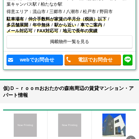
葉キャンパス駅 / 柏たなか駅
得意エリア：
流山市 / 三郷市 / 八潮市 / 松戸市 / 野田市
駐車場有
仲介手数料が家賃の半月分（税抜）以下
多店舗展開
年中無休
駅から近い
車でご案内
メール対応可
FAX対応可
地元で長年の実績
掲載物件一覧を見る
webでお問合せ
電話でお問合せ
仮)Ｄ－ｒｏｏｍおおたかの森南周辺の賃貸マンション・ア
パート情報