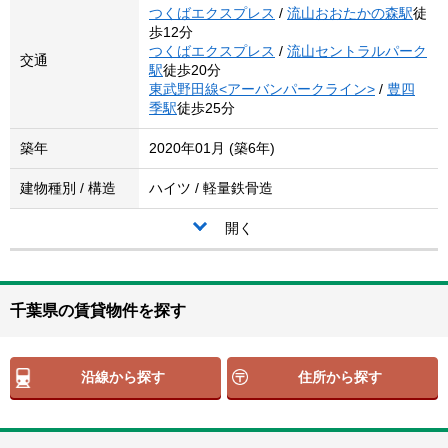
つくばエクスプレス
/
流山おおたかの森駅
徒
歩12分
つくばエクスプレス
/
流山セントラルパーク
交通
駅
徒歩20分
東武野田線<アーバンパークライン>
/
豊四
季駅
徒歩25分
築年
2020年01月 (築6年)
建物種別 / 構造
ハイツ / 軽量鉄骨造
開く
千葉県の賃貸物件を探す
沿線から探す
住所から探す