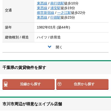
東西線
/
南行徳駅
徒歩10分
東西線
/
浦安駅
徒歩19分
交通
都営新宿線
/
一之江駅
徒歩22分
東西線
/
行徳駅
徒歩23分
築年
1982年03月 (築44年)
建物種別 / 構造
ハイツ / 鉄骨造
開く
千葉県の賃貸物件を探す
沿線から探す
住所から探す
市川市周辺が得意なエイブル店舗