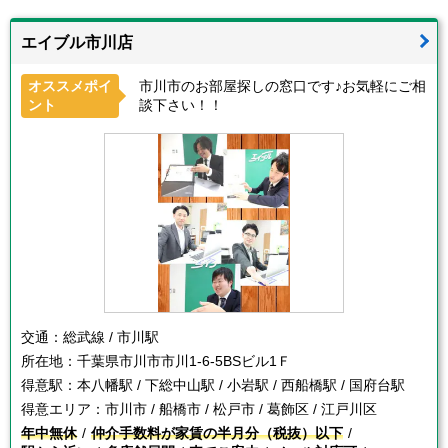
エイブル市川店
オススメポイ
市川市のお部屋探しの窓口です♪お気軽にご相
ント
談下さい！！
交通：
総武線 / 市川駅
所在地：
千葉県市川市市川1-6-5BSビル1Ｆ
得意駅：
本八幡駅 / 下総中山駅 / 小岩駅 / 西船橋駅 / 国府台駅
得意エリア：
市川市 / 船橋市 / 松戸市 / 葛飾区 / 江戸川区
年中無休
仲介手数料が家賃の半月分（税抜）以下