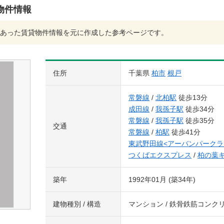
物件情報
あった賃貸物件情報を元に作成した参考ページです。
住所
千葉県
柏市
根戸
常磐線
/
北柏駅
徒歩13分
成田線
/
我孫子駅
徒歩34分
常磐線
/
我孫子駅
徒歩35分
交通
常磐線
/
柏駅
徒歩41分
東武野田線<アーバンパークラ
つくばエクスプレス
/
柏の葉
築年
1992年01月 (築34年)
建物種別 / 構造
マンション / 鉄骨鉄筋コンク