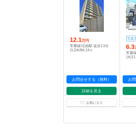
12.1
写真
万円
6.3
常磐線/北柏駅 徒歩13分
2LDK/88.24㎡
常磐線
1K/2
お問合せする（無料）
お問
詳細を見る
お気に入り