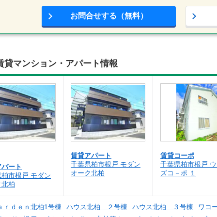
お問合せする（無料）
賃貸マンション・アパート情報
賃貸アパート
賃貸コーポ
千葉県柏市根戸 モダン
千葉県柏市根戸 
アパート
オーク北柏
ズコ－ポ １
県柏市根戸 モダン
ク北柏
ａｒｄｅｎ北柏1号棟
ハウス北柏 ２号棟
ハウス北柏 ３号棟
ワコ