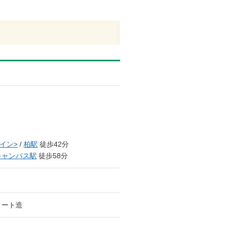
イン>
/
柏駅
徒歩42分
キャンパス駅
徒歩58分
リート造