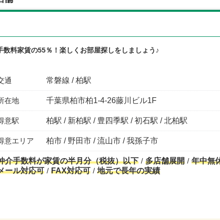
手数料家賃の55％！楽しくお部屋探しをしましょう♪
交通
常磐線 / 柏駅
所在地
千葉県柏市柏1-4-26藤川ビル1F
得意駅
柏駅 / 新柏駅 / 豊四季駅 / 初石駅 / 北柏駅
得意エリア
柏市 / 野田市 / 流山市 / 我孫子市
仲介手数料が家賃の半月分（税抜）以下
多店舗展開
年中無
メール対応可
FAX対応可
地元で長年の実績