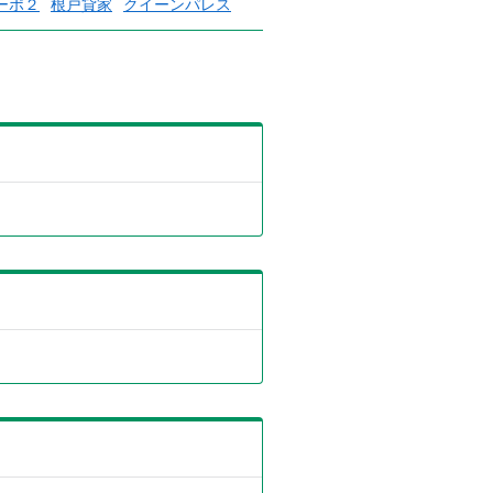
ーポ２
根戸貸家
クイーンパレス