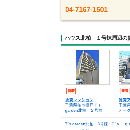
04-7167-1501
ハウス北柏 １号棟周辺の
新着
新着
賃貸マンション
賃貸
千葉県柏市根戸 T´s
千葉
garden北柏 ２号棟
オー
T´s garden北柏 3号棟
Ｔ‘ｓ ｇ