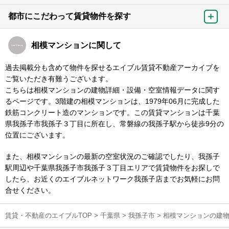
都市にこだわって賃貸物件を探す
相模マンションに関して
過去掲載分も含めて物件を探せるエイブル賃貸不動産アーカイブを
ご覧いただき有難うございます。
こちらは相模マンションの建物詳細・設備・空室情報データに関す
るページです。3階建の相模マンションは、1979年06月に完成した
鉄筋コンクリート造のマンションです。この賃貸マンションは千葉
県我孫子市我孫子３丁目に所在し、常磐線の我孫子駅から徒歩9分の
位置にございます。
また、相模マンションの最新の空室状況のご確認でしたり、我孫子
駅周辺や千葉県我孫子市我孫子３丁目エリアで賃貸物件をお探しで
したら、お近くのエイブルネットワーク我孫子店までお気軽にお問
合せください。
賃貸・不動産のエイブルTOP
>
千葉県
>
我孫子市
>
相模マンションの建