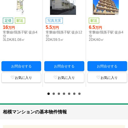
定借
駅近
写真充実
駅近
16
5.5
6.5
万円
万円
万円
常磐線/我孫子駅 徒歩4
常磐線/我孫子駅 徒歩12
常磐線/我孫子駅 徒歩4
分
分
分
3LDK/81.08㎡
2DK/39.5㎡
2DK/40㎡
お問合せする
お問合せする
お問合せする
お気に入り
お気に入り
お気に入り
相模マンションの基本物件情報