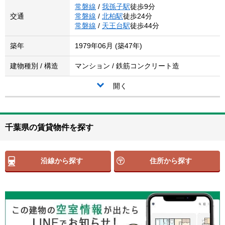
常磐線
/
我孫子駅
徒歩9分
交通
常磐線
/
北柏駅
徒歩24分
常磐線
/
天王台駅
徒歩44分
築年
1979年06月 (築47年)
建物種別 / 構造
マンション / 鉄筋コンクリート造
開く
千葉県の賃貸物件を探す
沿線から探す
住所から探す