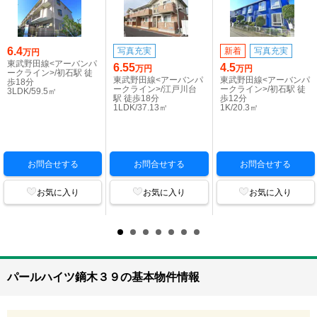
6.4
写真充実
新着
写真充実
万円
東武野田線<アーバンパ
6.55
4.5
万円
万円
ークライン>/初石駅 徒
東武野田線<アーバンパ
東武野田線<アーバンパ
歩18分
ークライン>/江戸川台
ークライン>/初石駅 徒
3LDK/59.5㎡
駅 徒歩18分
歩12分
1LDK/37.13㎡
1K/20.3㎡
お問合せする
お問合せする
お問合せする
お気に入り
お気に入り
お気に入り
パールハイツ鏑木３９の基本物件情報