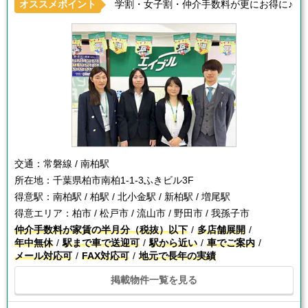
オススメポイント
学割・女子割・仲介手数料が更にお得に♪
交通：
常磐線 / 南柏駅
所在地：
千葉県柏市南柏1-1-3ふきビル3F
得意駅：
南柏駅 / 柏駅 / 北小金駅 / 新柏駅 / 増尾駅
得意エリア：
柏市 / 松戸市 / 流山市 / 野田市 / 我孫子市
仲介手数料が家賃の半月分（税抜）以下
多店舗展開
年中無休
駅まで車で送迎可
駅から近い
車でご案内
メール対応可
FAX対応可
地元で長年の実績
掲載物件一覧を見る