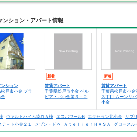
マンション・アパート情報
新着
新着
マンション
賃貸アパート
賃貸アパート
県松戸市小金 プラ
千葉県松戸市小金 ベル
千葉県松戸市小金
小金
ピア・北小金第３－２
３丁目 ムーンリ
小金
棟
ヴァルトハイム染谷Ａ棟
エスポワールB
エクセラン北小金
リブ
ステ－ト小金２１
メゾン・ドゥ
ＡｔｅｌｉｅｒＨＡＳＡ
グロースル