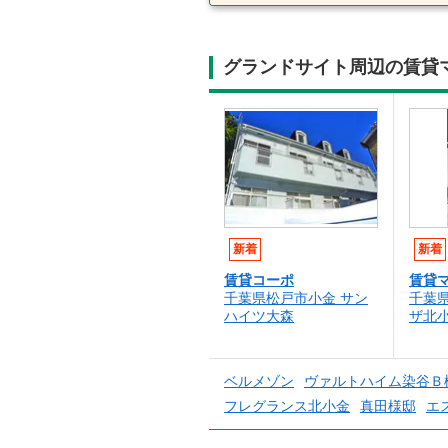
グランドサイト周辺の賃貸
新着
新着
賃貸コーポ
賃貸
千葉県松戸市小金 サン
千葉
ハイツ大森
ザ北
ベルメゾン
ヴァルトハイム染谷Ｂ
フレグランス北小金
真田様邸
エ