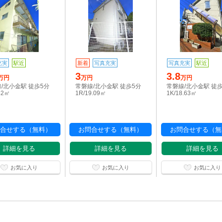
充実
駅近
新着
写真充実
写真充実
駅近
3
3.8
万円
万円
万円
/北小金駅 徒歩5分
常磐線/北小金駅 徒歩5分
常磐線/北小金駅 徒
42㎡
1R/19.09㎡
1K/18.63㎡
合せする（無料）
お問合せする（無料）
お問合せする（無
詳細を見る
詳細を見る
詳細を見る
お気に入り
お気に入り
お気に入り