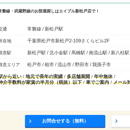
常磐線・武蔵野線のお部屋探しはエイブル新松戸店で！
交通
常磐線 / 新松戸駅
所在地
千葉県松戸市新松戸2-109さくらビル2F
得意駅
新松戸駅 / 北小金駅 / 馬橋駅 / 南流山駅 / 新八柱駅
得意エリア
松戸市 / 柏市 / 流山市 / 野田市 / 我孫子市
駅から近い
地元で長年の実績
多店舗展開
年中無休
仲介手数料が家賃の半月分（税抜）以下
車でご案内
メール
お問合せする（無料）