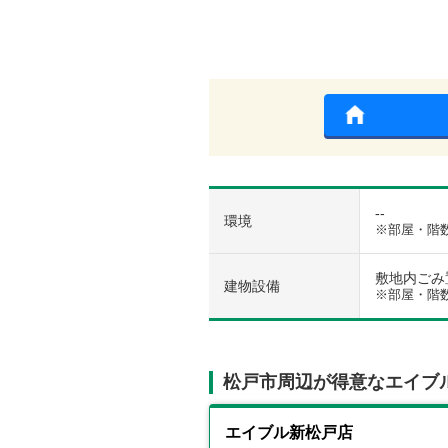
--
環境
※部屋・階
敷地内ごみ置
建物設備
※部屋・階
松戸市周辺が得意なエイブ
エイブル新松戸店