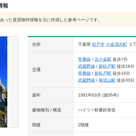
情報
あった賃貸物件情報を元に作成した参考ページです。
住所
千葉県
松戸市
小金清志町
３
常磐線
/
北小金駅
徒歩7分
武蔵野線
/
新松戸駅
徒歩16分
交通
常磐線
/
新松戸駅
徒歩16分
武蔵野線
/
南流山駅
徒歩33分
築年
1991年03月 (築35年)
建物種別 / 構造
ハイツ / 軽量鉄骨造
階建
2階建