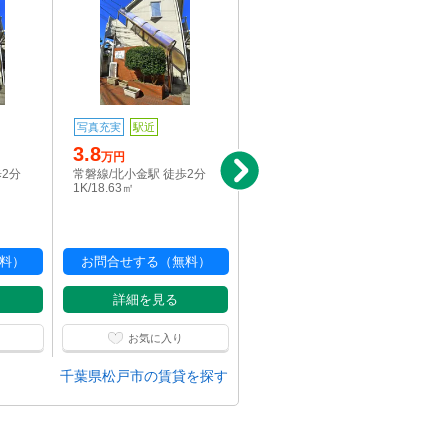
写真充実
駅近
写真充実
駅近
3.8
3.8
万円
万円
歩2分
常磐線/北小金駅 徒歩2分
常磐線/北小金駅 徒歩2分
1K/18.63㎡
1K/18.63㎡
料）
お問合せする（無料）
お問合せする（無料）
詳細を見る
詳細を見る
お気に入り
お気に入り
千葉県松戸市の賃貸を探す