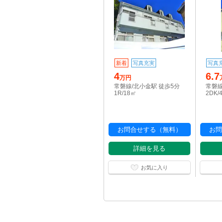
新着
写真充実
写真
4
6.7
万円
常磐線/北小金駅 徒歩5分
常磐線
1R/18㎡
2DK/
お問合せする（無料）
お問
詳細を見る
お気に入り