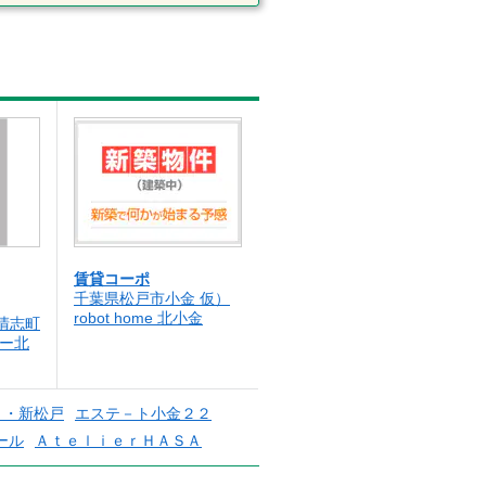
賃貸コーポ
千葉県松戸市小金 仮）
robot home 北小金
清志町
バー北
リ・新松戸
エステ－ト小金２２
ール
ＡｔｅｌｉｅｒＨＡＳＡ