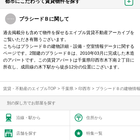
都市にこだわって賃貸物件を探す
プラシードＢに関して
過去掲載分も含めて物件を探せるエイブル賃貸不動産アーカイブを
ご覧いただき有難うございます。
こちらはプラシードＢの建物詳細・設備・空室情報データに関する
ページです。2階建のプラシードＢは、2010年03月に完成した木造
のアパートです。この賃貸アパートは千葉県印西市木下南２丁目に
所在し、成田線の木下駅から徒歩12分の位置にございます。
賃貸・不動産のエイブルTOP
>
千葉県
>
印西市
>
プラシードＢの建物情
別の探し方でお部屋を探す
沿線・駅から
住所から
店舗を探す
特集一覧