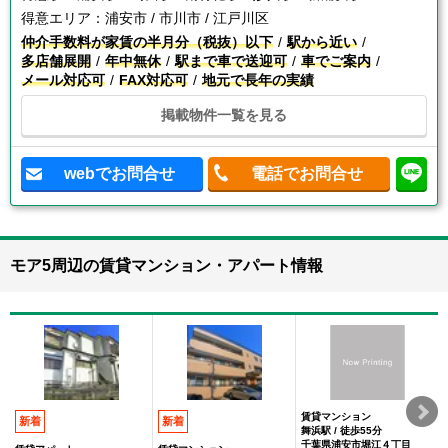
得意エリア：
浦安市 / 市川市 / 江戸川区
仲介手数料が家賃の半月分（税抜）以下
駅から近い
多店舗展開
年中無休
駅まで車で送迎可
車でご案内
メール対応可
FAX対応可
地元で長年の実績
掲載物件一覧を見る
webでお問合せ
電話でお問合せ
モア5周辺の賃貸マンション・アパート情報
賃貸マンション
新着
新着
舞浜駅 / 徒歩55分
千葉県浦安市堀江４丁目