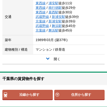
東西線
/
浦安駅
徒歩11分
東西線
/
南行徳駅
徒歩29分
東西線
/
葛西駅
徒歩30分
交通
武蔵野線
/
新浦安駅
徒歩39分
京葉線
/
新浦安駅
徒歩39分
武蔵野線
/
舞浜駅
徒歩45分
京葉線
/
舞浜駅
徒歩45分
築年
1989年03月 (築37年)
建物種別 / 構造
マンション / 鉄骨造
開く
千葉県の賃貸物件を探す
沿線から探す
住所から探す