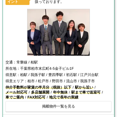
イント
扱っております。
交通：
常磐線 / 柏駅
所在地：
千葉県柏市末広町4-5金子ビル1F
得意駅：
柏駅 / 我孫子駅 / 豊四季駅 / 初石駅 / 江戸川台駅
得意エリア：
柏市 / 松戸市 / 野田市 / 流山市 / 我孫子市
仲介手数料が家賃の半月分（税抜）以下
駅から近い
メール対応可
多店舗展開
年中無休
駅まで車で送迎可
車でご案内
FAX対応可
地元で長年の実績
掲載物件一覧を見る