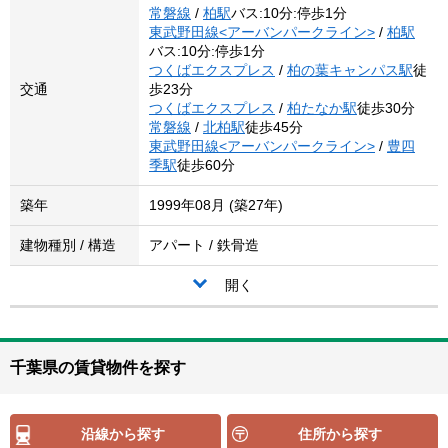
常磐線
/
柏駅
バス:10分:停歩1分
東武野田線<アーバンパークライン>
/
柏駅
バス:10分:停歩1分
つくばエクスプレス
/
柏の葉キャンパス駅
徒
交通
歩23分
つくばエクスプレス
/
柏たなか駅
徒歩30分
常磐線
/
北柏駅
徒歩45分
東武野田線<アーバンパークライン>
/
豊四
季駅
徒歩60分
築年
1999年08月 (築27年)
建物種別 / 構造
アパート / 鉄骨造
開く
千葉県の賃貸物件を探す
沿線から探す
住所から探す