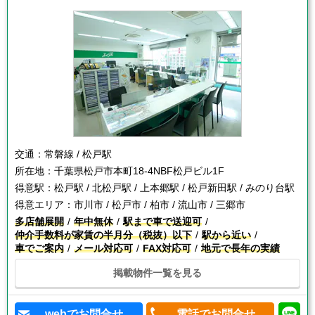
交通：
常磐線 / 松戸駅
所在地：
千葉県松戸市本町18-4NBF松戸ビル1F
得意駅：
松戸駅 / 北松戸駅 / 上本郷駅 / 松戸新田駅 / みのり台駅
得意エリア：
市川市 / 松戸市 / 柏市 / 流山市 / 三郷市
多店舗展開
年中無休
駅まで車で送迎可
仲介手数料が家賃の半月分（税抜）以下
駅から近い
車でご案内
メール対応可
FAX対応可
地元で長年の実績
掲載物件一覧を見る
webでお問合せ
電話でお問合せ