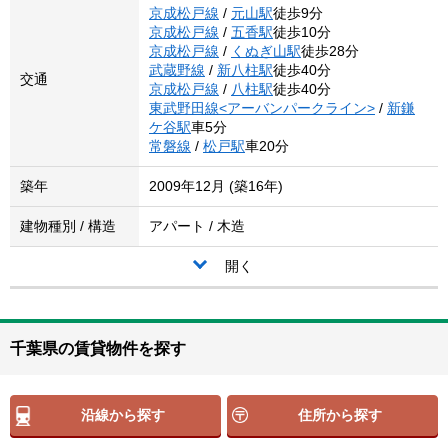
京成松戸線
/
元山駅
徒歩9分
京成松戸線
/
五香駅
徒歩10分
京成松戸線
/
くぬぎ山駅
徒歩28分
武蔵野線
/
新八柱駅
徒歩40分
交通
京成松戸線
/
八柱駅
徒歩40分
東武野田線<アーバンパークライン>
/
新鎌
ケ谷駅
車5分
常磐線
/
松戸駅
車20分
築年
2009年12月 (築16年)
建物種別 / 構造
アパート / 木造
開く
千葉県の賃貸物件を探す
沿線から探す
住所から探す