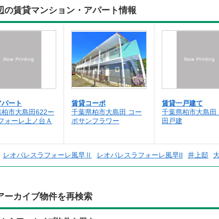
辺の賃貸マンション・アパート情報
アパート
賃貸コーポ
賃貸一戸建て
柏市大島田622ー
千葉県柏市大島田 コー
千葉県柏市大島田
ラフォーレ上ノ台Ａ
ポサンフラワー
田戸建
レオパレスラフォーレ風早Ⅱ
レオパレスラフォーレ風早II
井上邸
アーカイブ物件を再検索