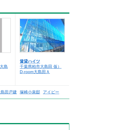
賃貸ハイツ
 大島
千葉県柏市大島田 仮）
D-room大島田Ａ
大島田戸建
塚崎小泉邸
アイビー