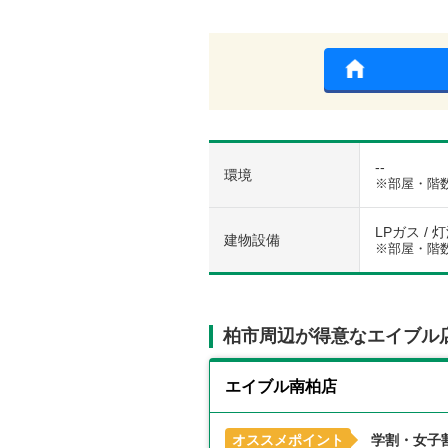
--
環境
※部屋・階
LPガス / 
建物設備
※部屋・階
柏市周辺が得意なエイブル
エイブル南柏店
オススメポイント
学割・女子