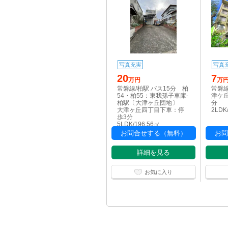
写真充実
写真
20
7
万円
万
常磐線/柏駅 バス15分 柏
常磐線
54・柏55：東我孫子車庫-
津ケ
柏駅〔大津ヶ丘団地〕
分
大津ヶ丘四丁目下車：停
2LDK
歩3分
5LDK/196.56㎡
お問合せする（無料）
お問
詳細を見る
お気に入り