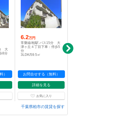
6.2
写真充実
万円
6.4
常磐線/柏駅 バス15分 大
万円
津ヶ丘４丁目下車：停歩5
分 大
常磐線/柏駅 バス15分 大
分
歩8分
津ヶ丘４丁目下車：停歩5
3LDK/59.5㎡
分
3LDK/59.5㎡
料）
お問合せする（無料）
お問合せする（無料）
詳細を見る
詳細を見る
お気に入り
お気に入り
千葉県柏市の賃貸を探す