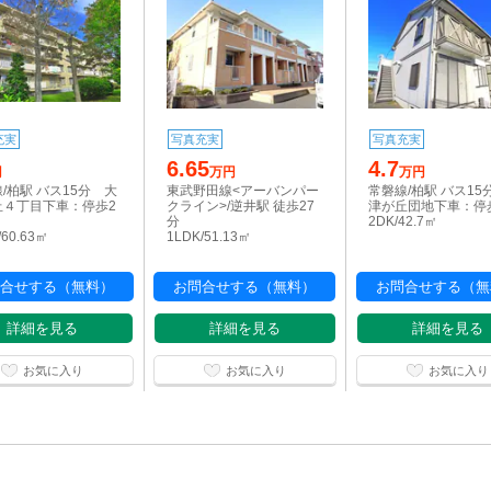
充実
写真充実
写真充実
6.65
4.7
円
万円
万円
/柏駅 バス15分 大
東武野田線<アーバンパー
常磐線/柏駅 バス15
丘４丁目下車：停歩2
クライン>/逆井駅 徒歩27
津が丘団地下車：停
分
2DK/42.7㎡
/60.63㎡
1LDK/51.13㎡
合せする（無料）
お問合せする（無料）
お問合せする（無
詳細を見る
詳細を見る
詳細を見る
お気に入り
お気に入り
お気に入り