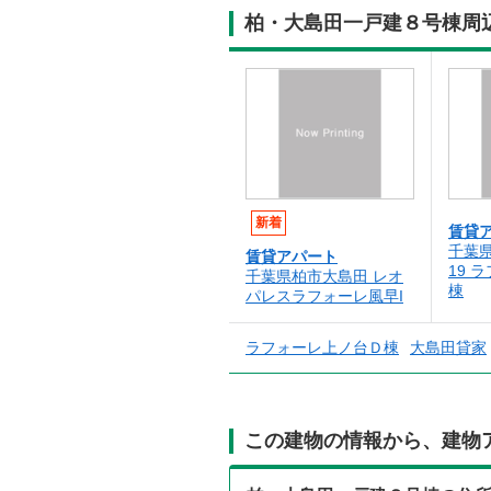
柏・大島田一戸建８号棟周
新着
賃貸
千葉県
賃貸アパート
19 
千葉県柏市大島田 レオ
棟
パレスラフォーレ風早I
ラフォーレ上ノ台Ｄ棟
大島田貸家
この建物の情報から、建物