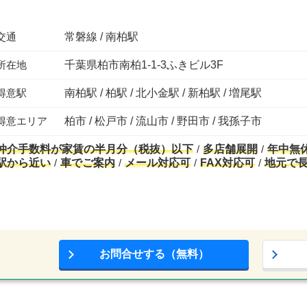
交通
常磐線 / 南柏駅
所在地
千葉県柏市南柏1-1-3ふきビル3F
得意駅
南柏駅 / 柏駅 / 北小金駅 / 新柏駅 / 増尾駅
得意エリア
柏市 / 松戸市 / 流山市 / 野田市 / 我孫子市
仲介手数料が家賃の半月分（税抜）以下
多店舗展開
年中無
駅から近い
車でご案内
メール対応可
FAX対応可
地元で
お問合せする（無料）