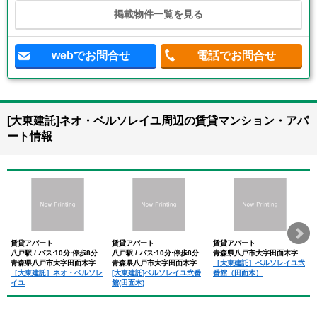
掲載物件一覧を見る
webでお問合せ
電話でお問合せ
[大東建託]ネオ・ベルソレイユ周辺の賃貸マンション・アパ
ート情報
賃貸アパート
賃貸アパート
賃貸アパート
八戸駅 / バス:10分:停歩8分
八戸駅 / バス:10分:停歩8分
青森県八戸市大字田面木字中明戸
青森県八戸市大字田面木字中明戸
青森県八戸市大字田面木字中明戸
［大東建託］ベルソレイユ弐
［大東建託］ネオ・ベルソレ
[大東建託]ベルソレイユ弐番
番館（田面木）
イユ
館(田面木)