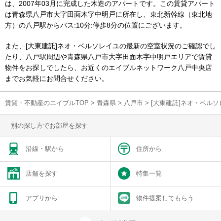
は、2007年03月に完成した木造のアパートです。この賃貸アパート
は青森県八戸市大字田面木字中明戸に所在し、東北新幹線（東北地
方）の八戸駅からバス:10分:停歩8分の位置にございます。
また、[大東建託]ネオ・ベルソレイユの最新の空室状況のご確認でし
たり、八戸駅周辺や青森県八戸市大字田面木字中明戸エリアで賃貸
物件をお探しでしたら、お近くのエイブルネットワーク八戸中央店
までお気軽にお問合せください。
賃貸・不動産のエイブルTOP
>
青森県
>
八戸市
>
[大東建託]ネオ・ベル
別の探し方でお部屋を探す
沿線・駅から
住所から
店舗を探す
特集一覧
アプリから
物件提案してもらう