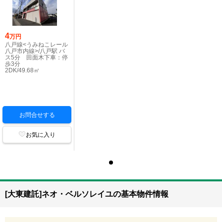
4
万円
八戸線<うみねこレール
八戸市内線>/八戸駅 バ
ス5分 田面木下車：停
歩3分
2DK/49.68㎡
お問合せする
お気に入り
[大東建託]ネオ・ベルソレイユの基本物件情報