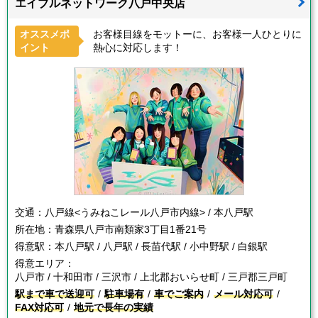
エイブルネットワーク八戸中央店
オススメポ
お客様目線をモットーに、お客様一人ひとりに
イント
熱心に対応します！
交通：
八戸線<うみねこレール八戸市内線> / 本八戸駅
所在地：
青森県八戸市南類家3丁目1番21号
得意駅：
本八戸駅 / 八戸駅 / 長苗代駅 / 小中野駅 / 白銀駅
得意エリア：
八戸市 / 十和田市 / 三沢市 / 上北郡おいらせ町 / 三戸郡三戸町
駅まで車で送迎可
駐車場有
車でご案内
メール対応可
FAX対応可
地元で長年の実績