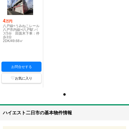
4
万円
八戸線<うみねこレール
八戸市内線>/八戸駅 バ
ス5分 田面木下車：停
歩3分
2DK/49.68㎡
お問合せする
お気に入り
ハイエスト二日市の基本物件情報