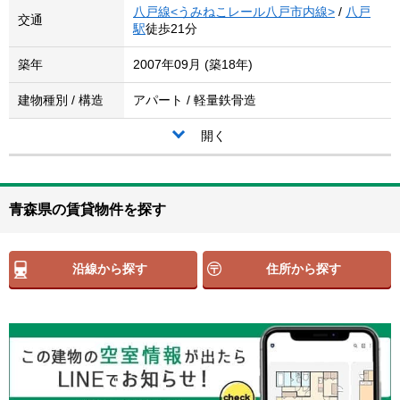
八戸線<うみねこレール八戸市内線>
/
八戸
交通
駅
徒歩21分
築年
2007年09月 (築18年)
建物種別 / 構造
アパート / 軽量鉄骨造
開く
青森県の賃貸物件を探す
沿線から探す
住所から探す