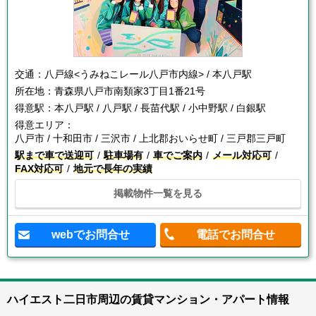
交通：
八戸線<うみねこレール八戸市内線> / 本八戸駅
所在地：
青森県八戸市南類家3丁目1番21号
得意駅：
本八戸駅 / 八戸駅 / 長苗代駅 / 小中野駅 / 白銀駅
得意エリア：
八戸市 / 十和田市 / 三沢市 / 上北郡おいらせ町 / 三戸郡三戸町
駅まで車で送迎可
駐車場有
車でご案内
メール対応可
FAX対応可
地元で長年の実績
掲載物件一覧を見る
webでお問合せ
電話でお問合せ
ハイエスト二日市周辺の賃貸マンション・アパート情報