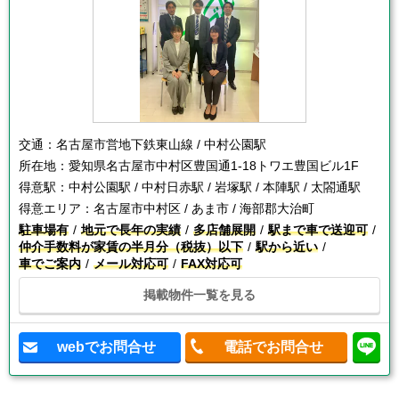
交通：
名古屋市営地下鉄東山線 / 中村公園駅
所在地：
愛知県名古屋市中村区豊国通1-18トワエ豊国ビル1F
得意駅：
中村公園駅 / 中村日赤駅 / 岩塚駅 / 本陣駅 / 太閤通駅
得意エリア：
名古屋市中村区 / あま市 / 海部郡大治町
駐車場有
地元で長年の実績
多店舗展開
駅まで車で送迎可
仲介手数料が家賃の半月分（税抜）以下
駅から近い
車でご案内
メール対応可
FAX対応可
掲載物件一覧を見る
webでお問合せ
電話でお問合せ