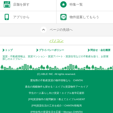
店舗を探す
特集一覧
アプリから
物件提案してもらう
ページの先頭へ
パソコン
トップ
プライバシーポリシー
問合せ・会社概要
賃貸・不動産情報は、賃貸マンション・賃貸アパート・賃貸住宅などの不動産を扱う、お部屋
探しのエイブルへ
(C) ABLE INC. All rights reserved.
愛知県の不動産賃貸の物件情報なら CHINTAI
過去の掲載物件も探せる！エイブル賃貸物件アーカイブ
学生の一人暮らし向け賃貸！エイブル進学応援部
[PR]賃貸物件の疑問解決！教えてエイブルAGENT
[PR]賃貸生活の工夫を紹介！CHINTAI情報局
[PR]女性の賃貸生活を応援！Woman.CHINTAI