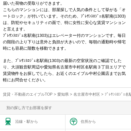
届いた荷物の受取りができます。
こちらのマンションには、部屋探しで人気の条件として挙がる「オ
ートロック」が付いています。そのため、ﾌﾟﾚｻﾝｽﾛｼﾞｪ名駅南(1303)
は、防犯やセキュリティの面で、特に女性に安心な賃貸マンション
と言えます。
ﾌﾟﾚｻﾝｽﾛｼﾞｪ名駅南(1303)はエレベーター付のマンションです。毎日
の階段の上り下りは意外と負担が大きいので、毎朝の通勤時や帰宅
時にも容易に階数を移動できます。
また、ﾌﾟﾚｻﾝｽﾛｼﾞｪ名駅南(1303)の最新の空室状況のご確認でした
り、大須観音駅周辺や愛知県名古屋市中村区名駅南３丁目エリアで
賃貸物件をお探しでしたら、お近くのエイブル中村公園店までお気
軽にお問合せください。
賃貸・不動産のエイブルTOP
>
愛知県
>
名古屋市中村区
>
ﾌﾟﾚｻﾝｽﾛｼﾞ
別の探し方でお部屋を探す
沿線・駅から
住所から