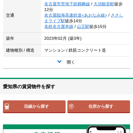
名古屋市営地下鉄鶴舞線
/
大須観音駅
徒歩
12分
交通
名古屋臨海高速鉄道<あおなみ線>
/
ささし
まライブ駅
徒歩14分
名鉄名古屋本線
/
山王駅
徒歩15分
築年
2023年02月 (築3年)
建物種別 / 構造
マンション / 鉄筋コンクリート造
開く
愛知県の賃貸物件を探す
沿線から探す
住所から探す