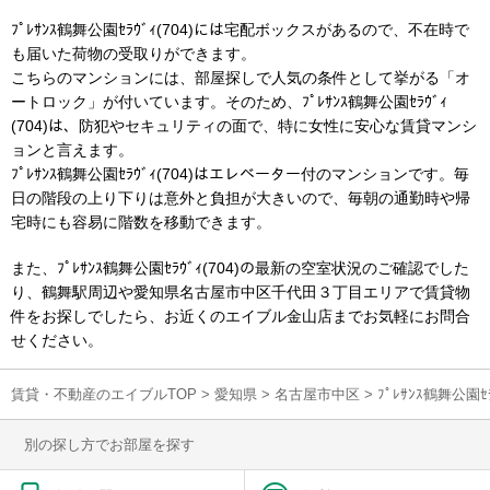
ﾌﾟﾚｻﾝｽ鶴舞公園ｾﾗｳﾞｨ(704)には宅配ボックスがあるので、不在時で
も届いた荷物の受取りができます。
こちらのマンションには、部屋探しで人気の条件として挙がる「オ
ートロック」が付いています。そのため、ﾌﾟﾚｻﾝｽ鶴舞公園ｾﾗｳﾞｨ
(704)は、防犯やセキュリティの面で、特に女性に安心な賃貸マンシ
ョンと言えます。
ﾌﾟﾚｻﾝｽ鶴舞公園ｾﾗｳﾞｨ(704)はエレベーター付のマンションです。毎
日の階段の上り下りは意外と負担が大きいので、毎朝の通勤時や帰
宅時にも容易に階数を移動できます。
また、ﾌﾟﾚｻﾝｽ鶴舞公園ｾﾗｳﾞｨ(704)の最新の空室状況のご確認でした
り、鶴舞駅周辺や愛知県名古屋市中区千代田３丁目エリアで賃貸物
件をお探しでしたら、お近くのエイブル金山店までお気軽にお問合
せください。
賃貸・不動産のエイブルTOP
>
愛知県
>
名古屋市中区
>
ﾌﾟﾚｻﾝｽ鶴舞公園
別の探し方でお部屋を探す