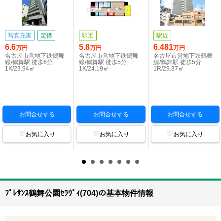
写真充実
定借
駅近
駅近
6.6
5.8
6.481
万円
万円
万円
名古屋市営地下鉄鶴舞
名古屋市営地下鉄鶴舞
名古屋市営地下鉄鶴舞
線/鶴舞駅 徒歩6分
線/鶴舞駅 徒歩5分
線/鶴舞駅 徒歩5分
1K/23.94㎡
1K/24.19㎡
1R/29.37㎡
お問合せする
お問合せする
お問合せする
お気に入り
お気に入り
お気に入り
ﾌﾟﾚｻﾝｽ鶴舞公園ｾﾗｳﾞｨ(704)の基本物件情報