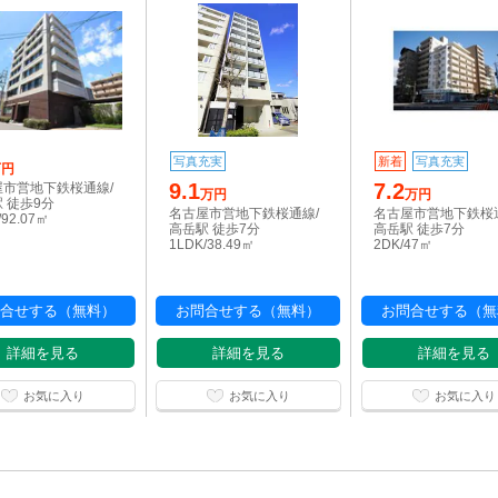
写真充実
新着
写真充実
万円
9.1
7.2
屋市営地下鉄桜通線/
万円
万円
 徒歩9分
名古屋市営地下鉄桜通線/
名古屋市営地下鉄桜
/92.07㎡
高岳駅 徒歩7分
高岳駅 徒歩7分
1LDK/38.49㎡
2DK/47㎡
合せする（無料）
お問合せする（無料）
お問合せする（無
詳細を見る
詳細を見る
詳細を見る
お気に入り
お気に入り
お気に入り