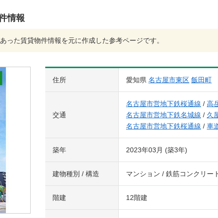
物件情報
あった賃貸物件情報を元に作成した参考ページです。
住所
愛知県
名古屋市東区
飯田町
名古屋市営地下鉄桜通線
/
高
交通
名古屋市営地下鉄名城線
/
久
名古屋市営地下鉄桜通線
/
車
築年
2023年03月 (築3年)
建物種別 / 構造
マンション / 鉄筋コンクリー
階建
12階建