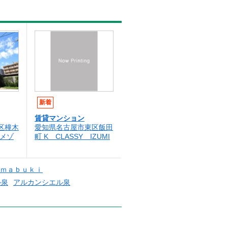
新着
賃貸マンション
区橦木
愛知県名古屋市東区飯田
ィメゾ
町 K CLASSY IZUMI
ｍａｂｕｋｉ
ル泉
アルカンシエル泉