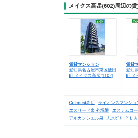
メイクス高岳(602)周辺
賃貸マンション
賃貸
愛知県名古屋市東区飯田
愛知
町 メイクス高岳(1102)
町 メ
Celenest高岳
ライオンズマンショ
エスリード泉 外堀通
エステムコー
アルカンシエル泉
志水ﾋﾞﾙ
ＰＬＡ