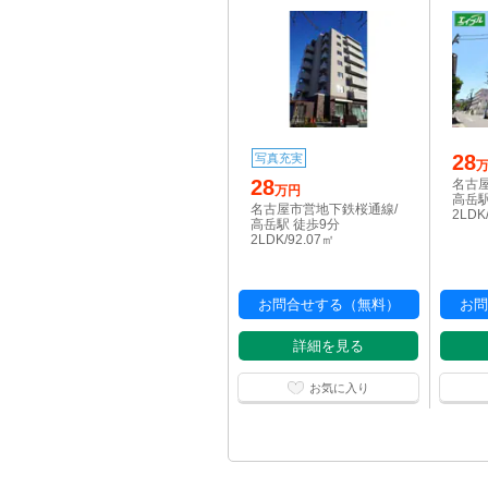
28
写真充実
28
名古
万円
高岳駅
名古屋市営地下鉄桜通線/
2LDK
高岳駅 徒歩9分
2LDK/92.07㎡
お問合せする（無料）
お問
詳細を見る
お気に入り