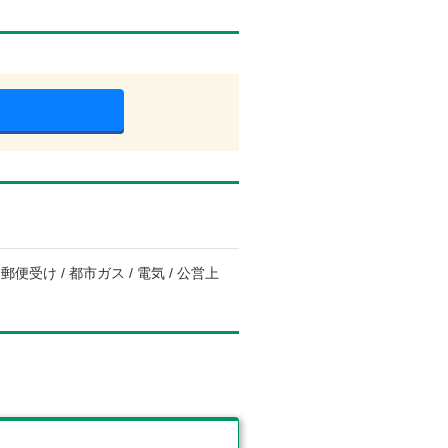
便受け / 都市ガス / 電気 / 公営上