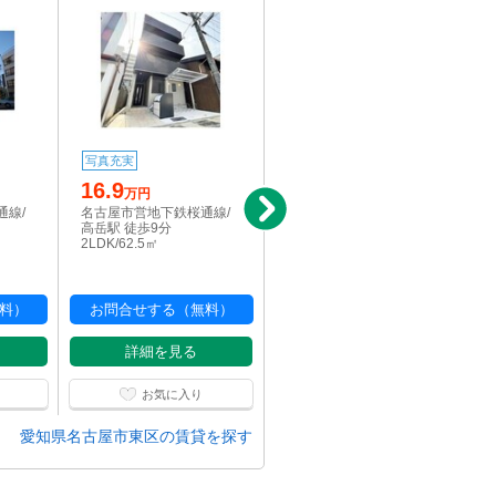
写真充実
新着
写真充実
16.9
16.4
万円
万円
通線/
名古屋市営地下鉄桜通線/
名古屋市営地下鉄桜通線/
高岳駅 徒歩9分
高岳駅 徒歩8分
2LDK/62.5㎡
2LDK/62.5㎡
料）
お問合せする（無料）
お問合せする（無料）
詳細を見る
詳細を見る
お気に入り
お気に入り
愛知県名古屋市東区の賃貸を探す