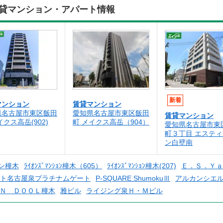
の賃貸マンション・アパート情報
新着
マンション
賃貸マンション
県名古屋市東区飯田
愛知県名古屋市東区飯田
賃貸マンション
イクス高岳(902)
町 メイクス高岳（904）
愛知県名古屋市東
町３丁目 エステ
ン白壁南
ン橦木
ﾗｲｵﾝｽﾞﾏﾝｼｮﾝ橦木（605）
ﾗｲｵﾝｽﾞﾏﾝｼｮﾝ橦木(207)
Ｅ．Ｓ．Ｙａ
ト名古屋泉プラチナムゲート
P-SQUARE ShumokuⅢ
アルカンシエ
Ｎ ＤＯＯＬ橦木
雅ビル
ライジング泉Ｈ・Ｍビル