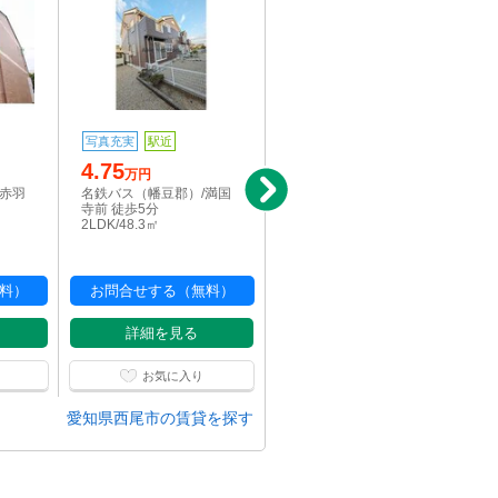
写真充実
駅近
写真充実
4.75
4.5
万円
万円
/赤羽
名鉄バス（幡豆郡）/満国
名鉄バス（幡豆郡）/赤羽
寺前 徒歩5分
根口 徒歩8分
2LDK/48.3㎡
1LDK/44.88㎡
料）
お問合せする（無料）
お問合せする（無料）
詳細を見る
詳細を見る
お気に入り
お気に入り
愛知県西尾市の賃貸を探す