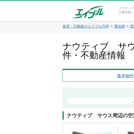
ナウティブ
の物件探し
賃貸・不動産のエイブルTOP
愛知県
西
ナウティブ サウ
件・不動産情報
基本物件
ナウティブ サウス周辺の空