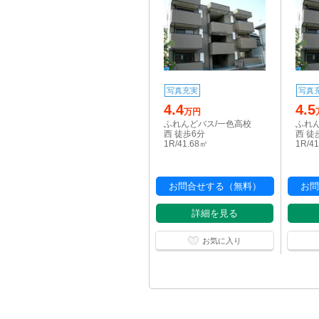
写真充実
写真
4.4
4.5
万円
ふれんどバス/一色高校
ふれ
西 徒歩6分
西 徒
1R/41.68㎡
1R/4
お問合せする（無料）
お問
詳細を見る
お気に入り