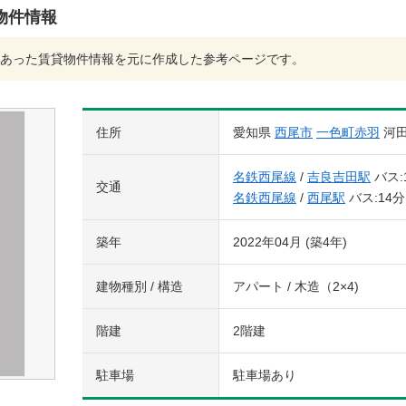
物件情報
あった賃貸物件情報を元に作成した参考ページです。
住所
愛知県
西尾市
一色町赤羽
河
名鉄西尾線
/
吉良吉田駅
バス:
交通
名鉄西尾線
/
西尾駅
バス:14分
築年
2022年04月 (築4年)
建物種別 / 構造
アパート / 木造（2×4)
階建
2階建
駐車場
駐車場あり