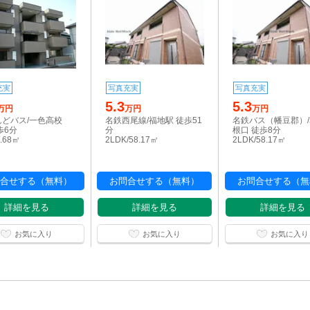
充実
写真充実
写真充実
5.3
5.3
万円
万円
万円
んどバス/一色高校
名鉄西尾線/福地駅 徒歩51
名鉄バス（幡豆郡）
歩6分
分
根口 徒歩8分
1.68㎡
2LDK/58.17㎡
2LDK/58.17㎡
合せする（無料）
お問合せする（無料）
お問合せする（無
詳細を見る
詳細を見る
詳細を見る
お気に入り
お気に入り
お気に入り