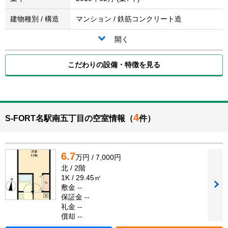
建物種別 / 構造
マンション / 鉄筋コンクリート造
開く
こだわりの設備・特徴を見る
4
S-FORT名駅南五丁目の空室情報（
件）
6.7
万円 / 7,000円
北 / 2階
1K / 29.45㎡
敷金 --
保証金 --
礼金 --
償却 --