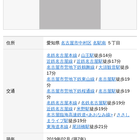
住所
愛知県
名古屋市中村区
名駅南
５丁目
名鉄名古屋本線
/
山王駅
徒歩14分
近鉄名古屋線
/
近鉄名古屋駅
徒歩17分
名古屋市営地下鉄鶴舞線
/
大須観音駅
徒歩
17分
名古屋市営地下鉄東山線
/
名古屋駅
徒歩19
分
交通
名古屋市営地下鉄桜通線
/
名古屋駅
徒歩19
分
名鉄名古屋本線
/
名鉄名古屋駅
徒歩19分
近鉄名古屋線
/
米野駅
徒歩19分
名古屋臨海高速鉄道<あおなみ線>
/
ささし
まライブ駅
徒歩19分
東海道本線
/
尾頭橋駅
徒歩21分
築年
2019年02月 (築7年)