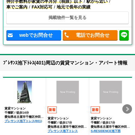
仲介手数料が家賃の半月分（税抜）以下
駅から近い
車でご案内
FAX対応可
地元で長年の実績
掲載物件一覧を見る
webでお問合せ
電話でお問合せ
ﾌﾟﾚｻﾝｽ池下ﾄﾚｽ(401)周辺の賃貸マンション・アパート情報
賃貸マンション
新着
新着
千種駅 / 徒歩14分
愛知県名古屋市千種区仲田２丁目
賃貸マンション
賃貸マンション
プレサンス池下トレス(901)
千種駅 / 徒歩17分
千種駅 / 徒歩17分
愛知県名古屋市千種区仲田２丁目
愛知県名古屋市千種区仲田２丁目
プレサンス池下トレス
S-RESIDENCE池下西