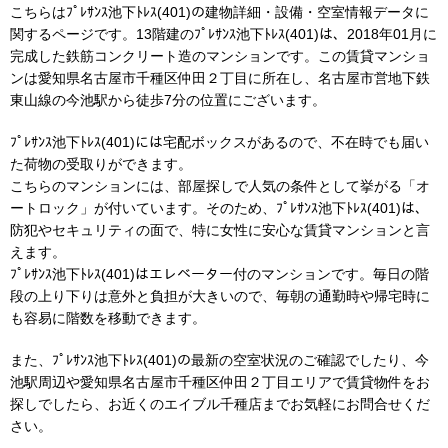
こちらはﾌﾟﾚｻﾝｽ池下ﾄﾚｽ(401)の建物詳細・設備・空室情報データに
関するページです。13階建のﾌﾟﾚｻﾝｽ池下ﾄﾚｽ(401)は、2018年01月に
完成した鉄筋コンクリート造のマンションです。この賃貸マンショ
ンは愛知県名古屋市千種区仲田２丁目に所在し、名古屋市営地下鉄
東山線の今池駅から徒歩7分の位置にございます。
ﾌﾟﾚｻﾝｽ池下ﾄﾚｽ(401)には宅配ボックスがあるので、不在時でも届い
た荷物の受取りができます。
こちらのマンションには、部屋探しで人気の条件として挙がる「オ
ートロック」が付いています。そのため、ﾌﾟﾚｻﾝｽ池下ﾄﾚｽ(401)は、
防犯やセキュリティの面で、特に女性に安心な賃貸マンションと言
えます。
ﾌﾟﾚｻﾝｽ池下ﾄﾚｽ(401)はエレベーター付のマンションです。毎日の階
段の上り下りは意外と負担が大きいので、毎朝の通勤時や帰宅時に
も容易に階数を移動できます。
また、ﾌﾟﾚｻﾝｽ池下ﾄﾚｽ(401)の最新の空室状況のご確認でしたり、今
池駅周辺や愛知県名古屋市千種区仲田２丁目エリアで賃貸物件をお
探しでしたら、お近くのエイブル千種店までお気軽にお問合せくだ
さい。