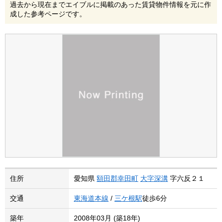
過去から現在までエイブルに掲載のあった賃貸物件情報を元に作
成した参考ページです。
住所
愛知県
額田郡幸田町
大字深溝
字六反２１
交通
東海道本線
/
三ケ根駅
徒歩6分
築年
2008年03月 (築18年)