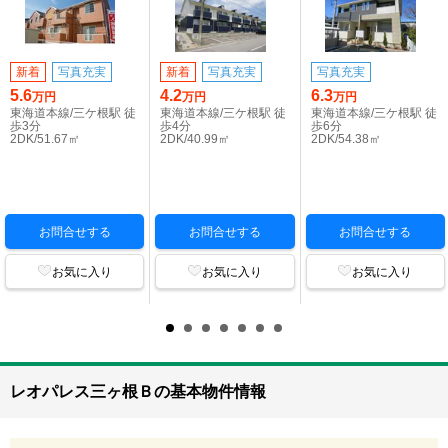
新着
写真充実
新着
写真充実
写真充実
5.6
4.2
6.3
万円
万円
万円
東海道本線/三ケ根駅 徒
東海道本線/三ケ根駅 徒
東海道本線/三ケ根駅 徒
歩3分
歩4分
歩6分
2DK/51.67㎡
2DK/40.99㎡
2DK/54.38㎡
お問合せする
お問合せする
お問合せする
お気に入り
お気に入り
お気に入り
レオパレス三ヶ根Ｂの基本物件情報