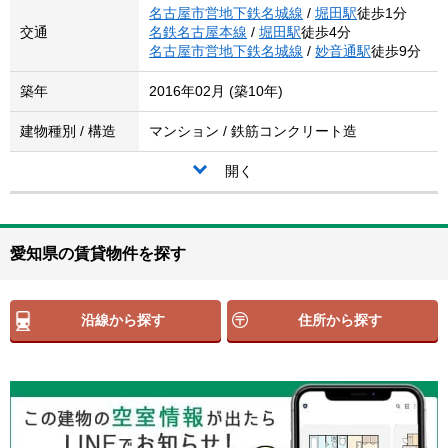
名古屋市営地下鉄名城線
/
堀田駅
徒歩1分
交通
名鉄名古屋本線
/
堀田駅
徒歩4分
名古屋市営地下鉄名城線
/
妙音通駅
徒歩9分
築年
2016年02月 (築10年)
建物種別 / 構造
マンション / 鉄筋コンクリート造
開く
愛知県の賃貸物件を探す
沿線から探す
住所から探す