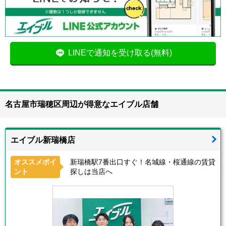
LINEで通知を受け取る(無料)
名古屋市瑞穂区周辺が得意なエイブル店舗
エイブル新瑞橋店
オススメポイ
新瑞橋駅7番出口すぐ！名城線・桜通線の賃貸
ント
探しは当店へ