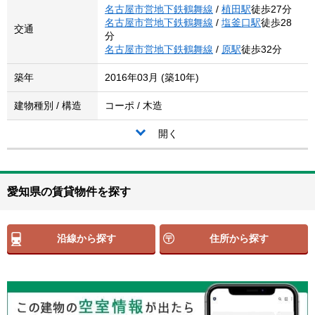
名古屋市営地下鉄鶴舞線
/
植田駅
徒歩27分
名古屋市営地下鉄鶴舞線
/
塩釜口駅
徒歩28
交通
分
名古屋市営地下鉄鶴舞線
/
原駅
徒歩32分
築年
2016年03月 (築10年)
建物種別 / 構造
コーポ / 木造
開く
愛知県の賃貸物件を探す
沿線から探す
住所から探す