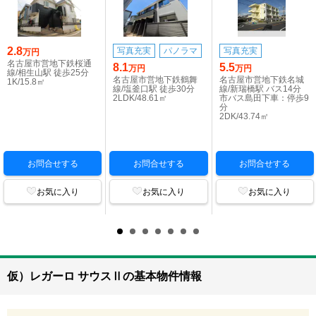
2.8
写真充実
パノラマ
写真充実
万円
名古屋市営地下鉄桜通
8.1
5.5
万円
万円
線/相生山駅 徒歩25分
名古屋市営地下鉄鶴舞
名古屋市営地下鉄名城
1K/15.8㎡
線/塩釜口駅 徒歩30分
線/新瑞橋駅 バス14分
2LDK/48.61㎡
市バス島田下車：停歩9
分
2DK/43.74㎡
お問合せする
お問合せする
お問合せする
お気に入り
お気に入り
お気に入り
仮）レガーロ サウスⅡの基本物件情報