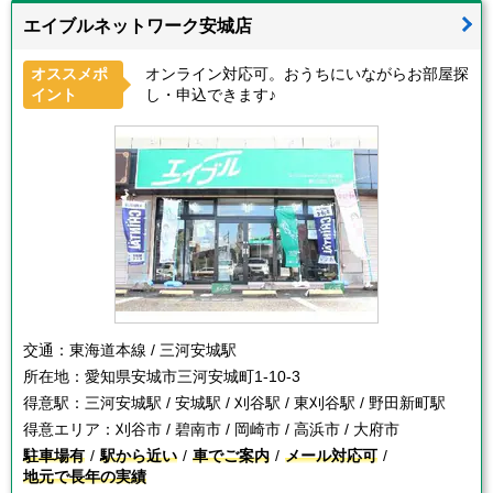
エイブルネットワーク安城店
オススメポ
オンライン対応可。おうちにいながらお部屋探
イント
し・申込できます♪
交通：
東海道本線 / 三河安城駅
所在地：
愛知県安城市三河安城町1-10-3
得意駅：
三河安城駅 / 安城駅 / 刈谷駅 / 東刈谷駅 / 野田新町駅
得意エリア：
刈谷市 / 碧南市 / 岡崎市 / 高浜市 / 大府市
駐車場有
駅から近い
車でご案内
メール対応可
地元で長年の実績