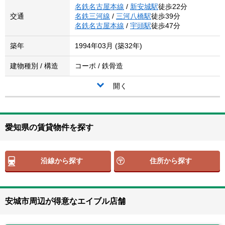
名鉄名古屋本線
/
新安城駅
徒歩22分
交通
名鉄三河線
/
三河八橋駅
徒歩39分
名鉄名古屋本線
/
宇頭駅
徒歩47分
築年
1994年03月 (築32年)
建物種別 / 構造
コーポ / 鉄骨造
開く
愛知県の賃貸物件を探す
沿線から探す
住所から探す
安城市周辺が得意なエイブル店舗