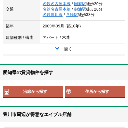
名鉄名古屋本線
/
国府駅
徒歩20分
交通
名鉄名古屋本線
/
御油駅
徒歩26分
名鉄豊川線
/
八幡駅
徒歩33分
築年
2009年09月 (築16年)
建物種別 / 構造
アパート / 木造
開く
愛知県の賃貸物件を探す
沿線から探す
住所から探す
豊川市周辺が得意なエイブル店舗