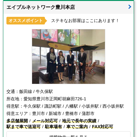
エイブルネットワーク豊川本店
オススメポイント
ステキなお部屋はここにあります！
交通：
飯田線 / 牛久保駅
所在地：
愛知県豊川市正岡町胡麻田726-1
得意駅：
牛久保駅 / 諏訪町駅 / 八幡駅 / 小坂井駅 / 西小坂井駅
得意エリア：
豊川市 / 新城市 / 豊橋市 / 蒲郡市
多店舗展開
メール対応可
地元で長年の実績
駅まで車で送迎可
駐車場有
車でご案内
FAX対応可