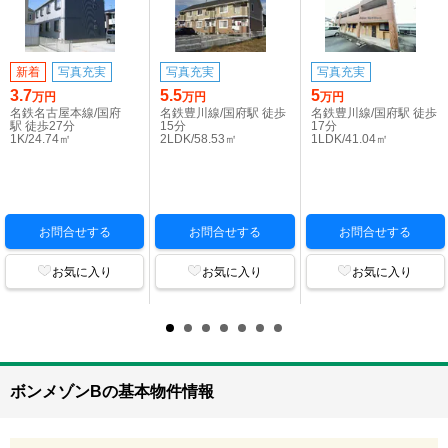
新着
写真充実
写真充実
写真充実
3.7
5.5
5
万円
万円
万円
名鉄名古屋本線/国府
名鉄豊川線/国府駅 徒歩
名鉄豊川線/国府駅 徒歩
駅 徒歩27分
15分
17分
1K/24.74㎡
2LDK/58.53㎡
1LDK/41.04㎡
お問合せする
お問合せする
お問合せする
お気に入り
お気に入り
お気に入り
ボンメゾンBの基本物件情報