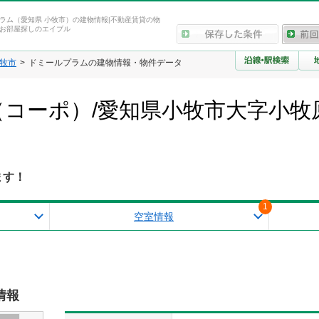
ラム（愛知県 小牧市）の建物情報|不動産賃貸の物
お部屋探しのエイブル
牧市
ドミールプラムの建物情報・物件データ
コーポ）/愛知県小牧市大字小牧
ます！
1
空室情報
情報