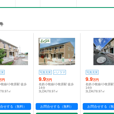
件
充実
写真充実
パノラマ
写真充実
9.9
9.9
万円
万円
万円
牧線/小牧原駅 徒歩
名鉄小牧線/小牧原駅 徒歩
名鉄小牧線/小牧原駅
14分
14分
/78.97㎡
3LDK/78.97㎡
3LDK/78.97㎡
合せする（無料）
お問合せする（無料）
お問合せする（無