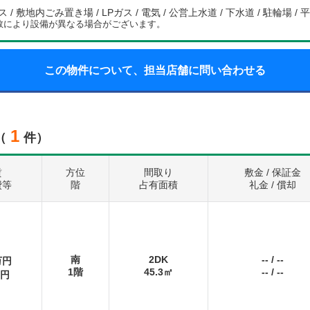
/ 敷地内ごみ置き場 / LPガス / 電気 / 公営上水道 / 下水道 / 駐輪場 /
数により設備が異なる場合がございます。
この物件について、担当店舗に問い合わせる
1
（
件）
賃
方位
間取り
敷金 / 保証金
費等
階
占有面積
礼金 / 償却
南
2DK
--
/
--
万円
1階
45.3㎡
--
/
--
円