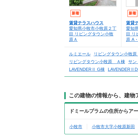
新着
新着
賃貸テラスハウス
賃貸
愛知県小牧市小牧原２丁
愛知
目 リビングタウン小牧
目 
原Ａ
原 A
ルミエール
リビングタウン小牧原
リビングタウン小牧原 Ａ棟
サン・
LAVENDERⅡ G棟
LAVENDERⅡ
この建物の情報から、建物
ドミールプラムの住所からア
小牧市
小牧市大字小牧原新田