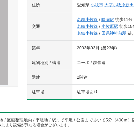
住所
愛知県
小牧市
大字小牧原新田
名鉄小牧線
/
味岡駅
徒歩11分
交通
名鉄小牧線
/
小牧原駅
徒歩15
名鉄小牧線
/
田県神社前駅
徒歩
築年
2003年03月 (築23年)
建物種別 / 構造
コーポ / 鉄骨造
階建
2階建
駐車場
駐車場あり
 / 区画整理地内 / 平坦地 / 駅まで平坦 / 公園まで歩いて5分（400ｍ）
数により設備が異なる場合がございます。