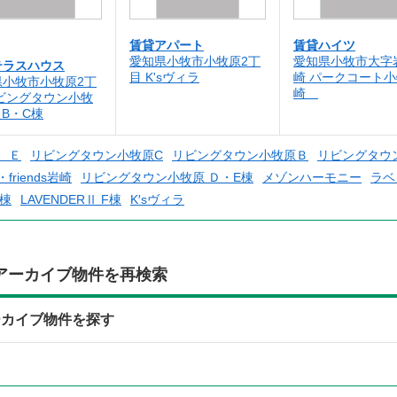
賃貸アパート
賃貸ハイツ
愛知県小牧市小牧原2丁
愛知県小牧市大字
テラスハウス
目 K'sヴィラ
崎 パークコート
県小牧市小牧原2丁
崎
リビングタウン小牧
・B・C棟
 Ｅ
リビングタウン小牧原C
リビングタウン小牧原Ｂ
リビングタウ
friends岩崎
リビングタウン小牧原 Ｄ・E棟
メゾンハーモニー
ラベ
D棟
LAVENDERⅡ F棟
K′sヴィラ
アーカイブ物件を再検索
ーカイブ物件を探す