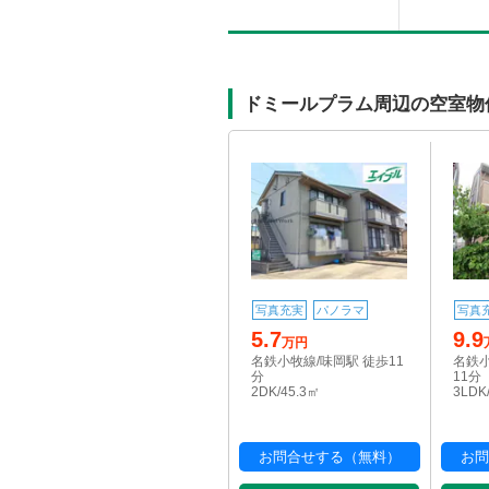
ドミールプラム周辺の空室物
写真充実
パノラマ
写真
5.7
9.9
万円
名鉄小牧線/味岡駅 徒歩11
名鉄小
分
11分
2DK/45.3㎡
3LDK
お問合せする（無料）
お問