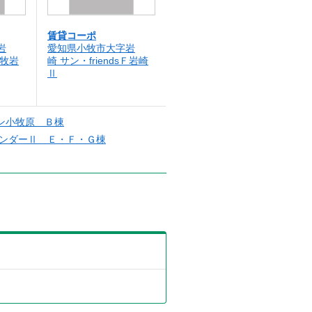
賃貸コーポ
岩
愛知県小牧市大字岩
小牧岩
崎 サン・friendsＦ岩崎
Ⅱ
ン小牧原 Ｂ棟
ンダーⅡ Ｅ・Ｆ・Ｇ棟