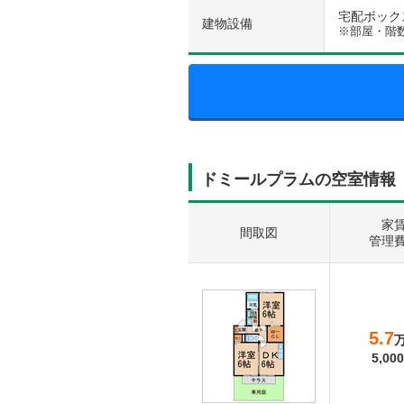
宅配ボックス 
建物設備
※部屋・階
ドミールプラムの空室情報
家
間取図
管理
5.7
5,000