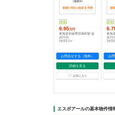
新築
新築
6.95
6.7
万円
東海道本線/野田新町駅 徒
東海道
歩21分
歩21
1K/33.2㎡
1K/3
お問合せする（無料）
お問
詳細を見る
お気に入り
エスポアールの基本物件情