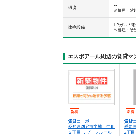
--
環境
※部屋・階
LPガス / 
建物設備
※部屋・階
エスポアール周辺の賃貸マ
新着
新着
賃貸コーポ
賃貸
愛知県刈谷市半城土中町
愛知
２丁目 リゾ フルール
2丁目