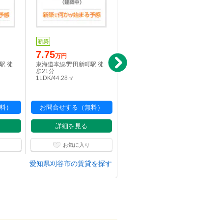
新築
新築
写真充実
7.75
6.95
万円
万円
駅 徒
東海道本線/野田新町駅 徒
東海道本線/野田新町駅 徒
歩21分
歩24分
1LDK/44.28㎡
1K/33.2㎡
料）
お問合せする（無料）
お問合せする（無料）
詳細を見る
詳細を見る
お気に入り
お気に入り
愛知県刈谷市の賃貸を探す