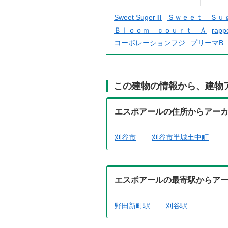
Sweet SugerⅢ
Ｓｗｅｅｔ Ｓｕ
Ｂｌｏｏｍ ｃｏｕｒｔ Ａ
rapp
コーポレーションフジ
プリーマB
この建物の情報から、建物
エスポアールの住所からアー
刈谷市
刈谷市半城土中町
エスポアールの最寄駅からア
野田新町駅
刈谷駅