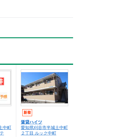
新着
賃貸ハイツ
土中町
愛知県刈谷市半城土中町
テ
２丁目 ルック中町