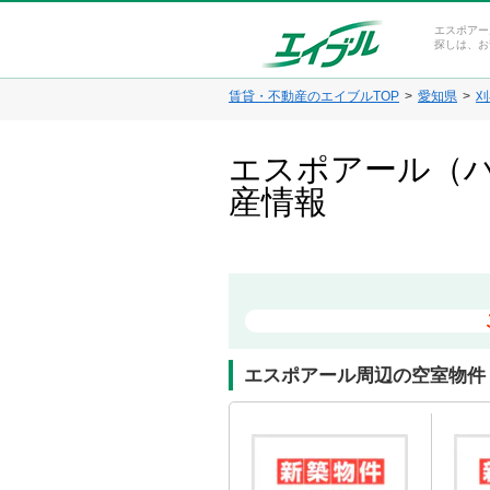
エスポアー
探しは、お
賃貸・不動産のエイブルTOP
愛知県
刈
エスポアール（ハ
産情報
エスポアール周辺の空室物件