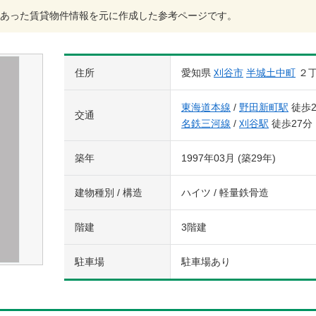
あった賃貸物件情報を元に作成した参考ページです。
住所
愛知県
刈谷市
半城土中町
２
東海道本線
/
野田新町駅
徒歩2
交通
名鉄三河線
/
刈谷駅
徒歩27分
築年
1997年03月 (築29年)
建物種別 / 構造
ハイツ / 軽量鉄骨造
階建
3階建
駐車場
駐車場あり