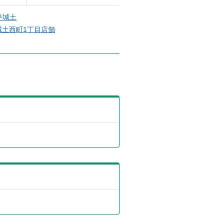
半城土
城土西町1丁目店舗