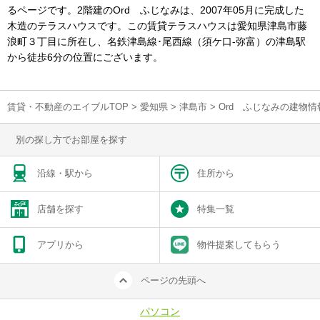
るページです。2階建のOrd ふじなみは、2007年05月に完成した
木造のテラスハウスです。この賃貸テラスハウスは愛知県津島市藤
浪町３丁目に所在し、名鉄津島線･尾西線（須ケ口-弥富）の津島駅
から徒歩6分の位置にございます。
賃貸・不動産のエイブルTOP
>
愛知県
>
津島市
>
Ord ふじなみの建物
別の探し方でお部屋を探す
沿線・駅から
住所から
店舗を探す
特集一覧
アプリから
物件提案してもらう
ページの先頭へ
パソコン