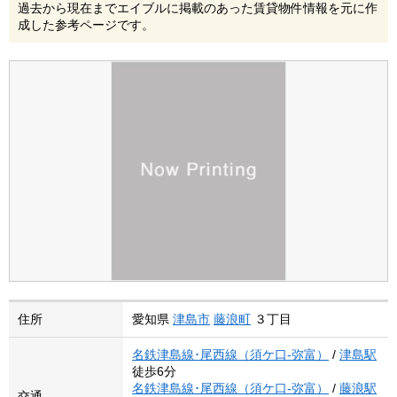
過去から現在までエイブルに掲載のあった賃貸物件情報を元に作
成した参考ページです。
住所
愛知県
津島市
藤浪町
３丁目
名鉄津島線･尾西線（須ケ口-弥富）
/
津島駅
徒歩6分
名鉄津島線･尾西線（須ケ口-弥富）
/
藤浪駅
交通