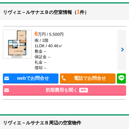
1
リヴィエ－ルサナエＢの空室情報（
件）
6
万円 / 5,500円
南 / 1階
1LDK / 40.46㎡
敷金 --
保証金 --
礼金 --
償却 --
webでお問合せ
電話でお問合せ
初期費用を聞く
無料
リヴィエ－ルサナエＢ周辺の空室物件