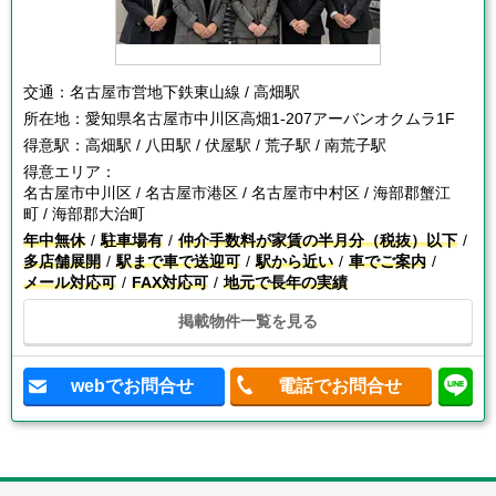
交通：
名古屋市営地下鉄東山線 / 高畑駅
所在地：
愛知県名古屋市中川区高畑1-207アーバンオクムラ1F
得意駅：
高畑駅 / 八田駅 / 伏屋駅 / 荒子駅 / 南荒子駅
得意エリア：
名古屋市中川区 / 名古屋市港区 / 名古屋市中村区 / 海部郡蟹江
町 / 海部郡大治町
年中無休
駐車場有
仲介手数料が家賃の半月分（税抜）以下
多店舗展開
駅まで車で送迎可
駅から近い
車でご案内
メール対応可
FAX対応可
地元で長年の実績
掲載物件一覧を見る
webでお問合せ
電話でお問合せ