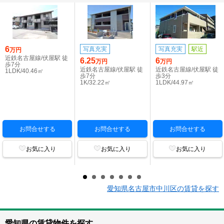
6
写真充実
写真充実
駅近
万円
近鉄名古屋線/伏屋駅 徒
6.25
6
万円
万円
歩7分
近鉄名古屋線/伏屋駅 徒
近鉄名古屋線/伏屋駅 徒
1LDK/40.46㎡
歩7分
歩3分
1K/32.22㎡
1LDK/44.97㎡
お問合せする
お問合せする
お問合せする
お気に入り
お気に入り
お気に入り
愛知県名古屋市中川区の賃貸を探す
愛知県の賃貸物件を探す