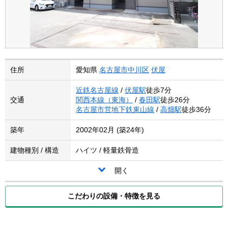
住所
愛知県
名古屋市中川区
伏屋
近鉄名古屋線
/
伏屋駅
徒歩7分
交通
関西本線（東海）
/
春田駅
徒歩26分
名古屋市営地下鉄東山線
/
高畑駅
徒歩36分
築年
2002年02月 (築24年)
建物種別 / 構造
ハイツ / 軽量鉄骨造
開く
こだわりの設備・特徴を見る