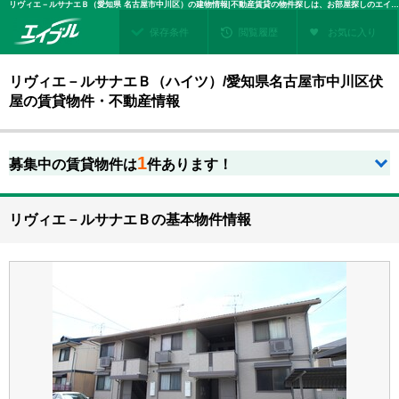
リヴィエ－ルサナエＢ（愛知県 名古屋市中川区）の建物情報|不動産賃貸の物件探しは、お部屋探しのエイブル
保存条件
閲覧履歴
お気に入り
リヴィエ－ルサナエＢ（ハイツ）/愛知県名古屋市中川区伏
屋の賃貸物件・不動産情報
1
募集中の賃貸物件は
件あります！
リヴィエ－ルサナエＢの基本物件情報