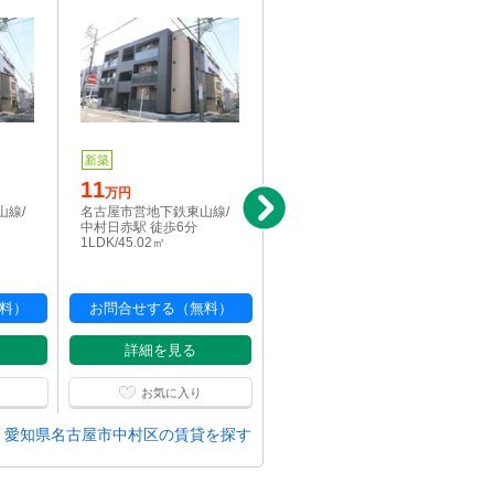
新築
新築
11
10.9
万円
万円
山線/
名古屋市営地下鉄東山線/
名古屋市営地下鉄東山線/
中村日赤駅 徒歩6分
中村日赤駅 徒歩6分
1LDK/45.02㎡
1LDK/42.85㎡
料）
お問合せする（無料）
お問合せする（無料）
詳細を見る
詳細を見る
お気に入り
お気に入り
愛知県名古屋市中村区の賃貸を探す