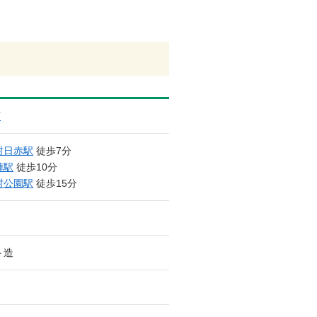
町
村日赤駅
徒歩7分
陣駅
徒歩10分
村公園駅
徒歩15分
ト造