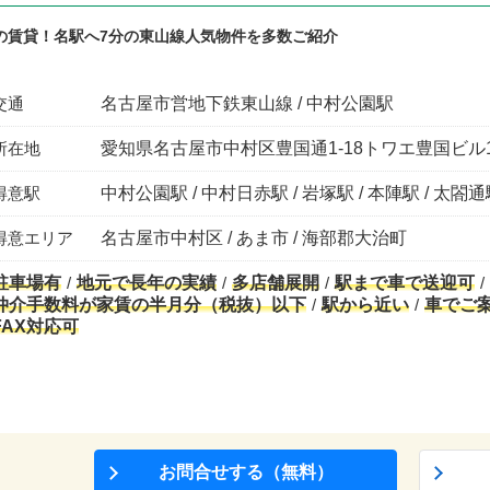
の賃貸！名駅へ7分の東山線人気物件を多数ご紹介
交通
名古屋市営地下鉄東山線 / 中村公園駅
所在地
愛知県名古屋市中村区豊国通1-18トワエ豊国ビル
得意駅
中村公園駅 / 中村日赤駅 / 岩塚駅 / 本陣駅 / 太閤
得意エリア
名古屋市中村区 / あま市 / 海部郡大治町
駐車場有
地元で長年の実績
多店舗展開
駅まで車で送迎可
仲介手数料が家賃の半月分（税抜）以下
駅から近い
車でご
FAX対応可
お問合せする（無料）