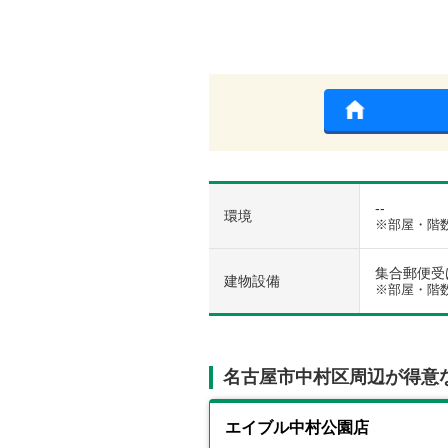
--
環境
※部屋・階
集合郵便受け 
建物設備
※部屋・階
名古屋市中村区周辺が得意
エイブル中村公園店