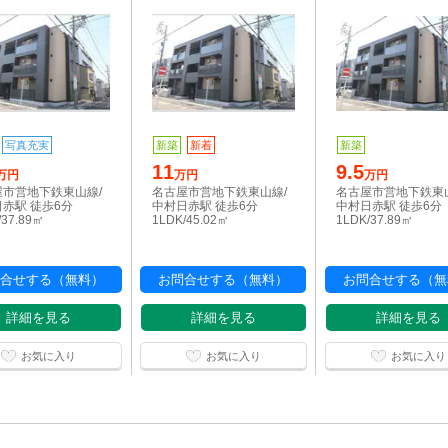
写真充実
新築
新着
新築
11
9.5
万円
万円
万円
屋市営地下鉄東山線/
名古屋市営地下鉄東山線/
名古屋市営地下鉄東
赤駅 徒歩6分
中村日赤駅 徒歩6分
中村日赤駅 徒歩6分
/37.89㎡
1LDK/45.02㎡
1LDK/37.89㎡
合せする（無料）
お問合せする（無料）
お問合せする（無
詳細を見る
詳細を見る
詳細を見る
お気に入り
お気に入り
お気に入り