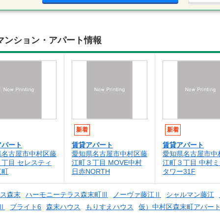
マンション・アパート情報
新着
新着
アパート
賃貸アパート
賃貸アパート
県名古屋市中村区藤
愛知県名古屋市中村区藤
愛知県名古屋市中
３丁目 セレスティ
江町３丁目 MOVE中村
江町３丁目 中村
江町
日赤NORTH
タワー31F
ス森末
ハーモニーテラス森末町Ⅲ
ノーヴァ藤江Ⅱ
シャルマン藤江
Ⅱ
ブライト6
森末ハウス
もりすえハウス
仮）中村区森末町アパー