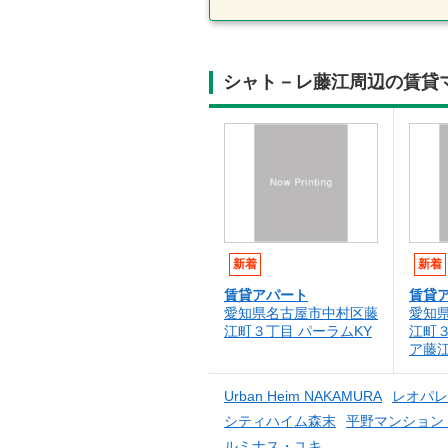
シャト－レ藤江周辺の賃貸
新着
新着
賃貸アパート
賃貸
愛知県名古屋市中村区藤
愛知
江町３丁目 パーラムKY
江町
ア藤
Urban Heim NAKAMURA
レオパレ
シティハイム森末
平野マンション
ルミナス・ユキ