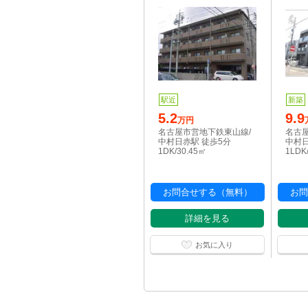
駅近
新築
5.2
9.9
万円
名古屋市営地下鉄東山線/
名古
中村日赤駅 徒歩5分
中村日
1DK/30.45㎡
1LDK
お問合せする（無料）
お問
詳細を見る
お気に入り