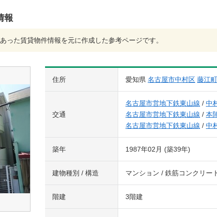
情報
あった賃貸物件情報を元に作成した参考ページです。
住所
愛知県
名古屋市中村区
藤江
名古屋市営地下鉄東山線
/
中
交通
名古屋市営地下鉄東山線
/
本
名古屋市営地下鉄東山線
/
中
築年
1987年02月 (築39年)
建物種別 / 構造
マンション / 鉄筋コンクリー
階建
3階建