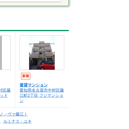
新着
賃貸マンション
村区藤
愛知県名古屋市中村区藤
ミッド
江町2丁目 フジマンショ
ン
ノ－ヴァ藤江Ⅰ
ト
ルミナス・ユキ