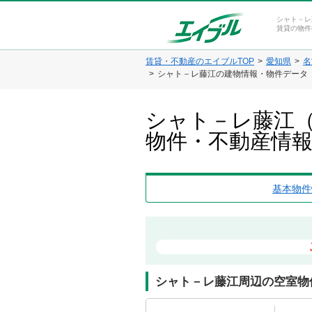
シャト－レ
賃貸の物件
賃貸・不動産のエイブルTOP
愛知県
名
シャト－レ藤江の建物情報・物件データ
シャト－レ藤江（
物件・不動産情
基本物件
シャト－レ藤江周辺の空室物