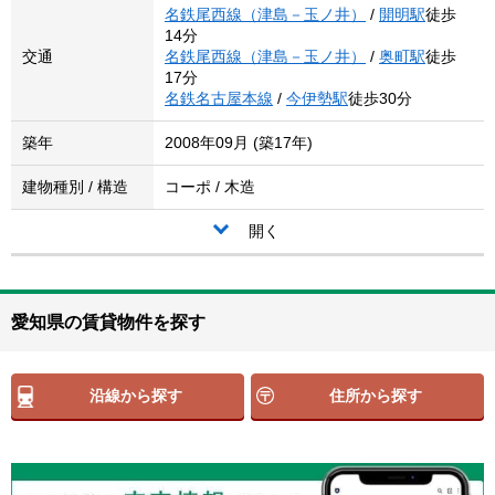
名鉄尾西線（津島－玉ノ井）
/
開明駅
徒歩
14分
交通
名鉄尾西線（津島－玉ノ井）
/
奥町駅
徒歩
17分
名鉄名古屋本線
/
今伊勢駅
徒歩30分
築年
2008年09月 (築17年)
建物種別 / 構造
コーポ / 木造
開く
愛知県の賃貸物件を探す
沿線から探す
住所から探す