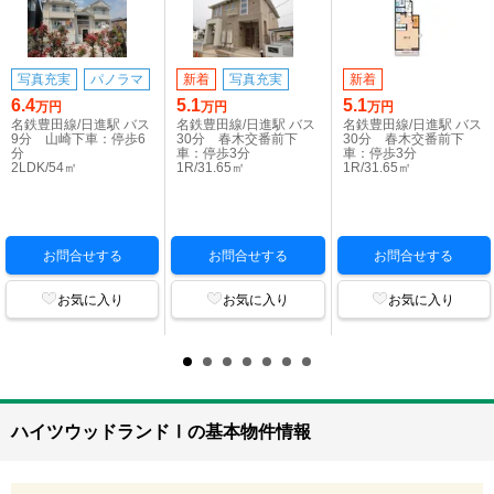
写真充実
パノラマ
新着
写真充実
新着
6.4
5.1
5.1
万円
万円
万円
名鉄豊田線/日進駅 バス
名鉄豊田線/日進駅 バス
名鉄豊田線/日進駅 バス
9分 山崎下車：停歩6
30分 春木交番前下
30分 春木交番前下
分
車：停歩3分
車：停歩3分
2LDK/54㎡
1R/31.65㎡
1R/31.65㎡
お問合せする
お問合せする
お問合せする
お気に入り
お気に入り
お気に入り
ハイツウッドランドⅠの基本物件情報