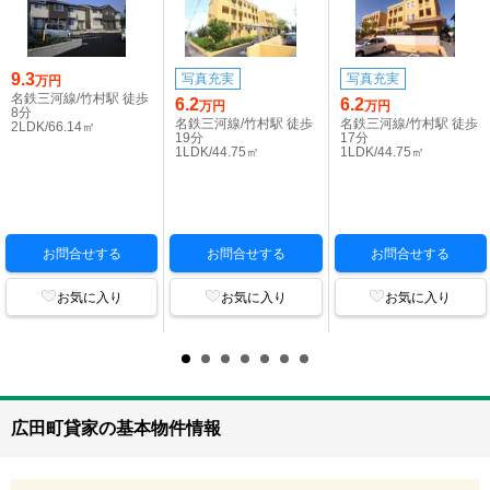
9.3
写真充実
写真充実
万円
名鉄三河線/竹村駅 徒歩
6.2
6.2
万円
万円
8分
名鉄三河線/竹村駅 徒歩
名鉄三河線/竹村駅 徒歩
2LDK/66.14㎡
19分
17分
1LDK/44.75㎡
1LDK/44.75㎡
お問合せする
お問合せする
お問合せする
お気に入り
お気に入り
お気に入り
広田町貸家の基本物件情報