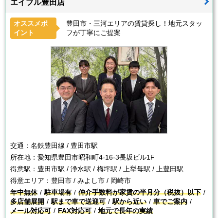
エイブル豊田店
オススメポ
豊田市・三河エリアの賃貸探し！地元スタッ
イント
フが丁寧にご提案
交通：
名鉄豊田線 / 豊田市駅
所在地：
愛知県豊田市昭和町4-16-3長坂ビル1F
得意駅：
豊田市駅 / 浄水駅 / 梅坪駅 / 上挙母駅 / 上豊田駅
得意エリア：
豊田市 / みよし市 / 岡崎市
年中無休
駐車場有
仲介手数料が家賃の半月分（税抜）以下
多店舗展開
駅まで車で送迎可
駅から近い
車でご案内
メール対応可
FAX対応可
地元で長年の実績