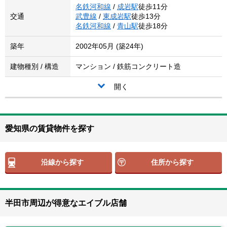
名鉄河和線
/
成岩駅
徒歩11分
交通
武豊線
/
東成岩駅
徒歩13分
名鉄河和線
/
青山駅
徒歩18分
築年
2002年05月 (築24年)
建物種別 / 構造
マンション / 鉄筋コンクリート造
開く
愛知県の賃貸物件を探す
沿線から探す
住所から探す
半田市周辺が得意なエイブル店舗