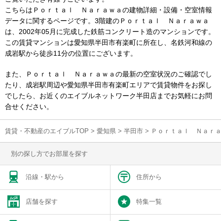
こちらはＰｏｒｔａｌ Ｎａｒａｗａの建物詳細・設備・空室情報
データに関するページです。3階建のＰｏｒｔａｌ Ｎａｒａｗａ
は、2002年05月に完成した鉄筋コンクリート造のマンションです。
この賃貸マンションは愛知県半田市有楽町に所在し、名鉄河和線の
成岩駅から徒歩11分の位置にございます。
また、Ｐｏｒｔａｌ Ｎａｒａｗａの最新の空室状況のご確認でし
たり、成岩駅周辺や愛知県半田市有楽町エリアで賃貸物件をお探し
でしたら、お近くのエイブルネットワーク半田店までお気軽にお問
合せください。
賃貸・不動産のエイブルTOP
>
愛知県
>
半田市
>
Ｐｏｒｔａｌ Ｎａｒ
別の探し方でお部屋を探す
沿線・駅から
住所から
店舗を探す
特集一覧