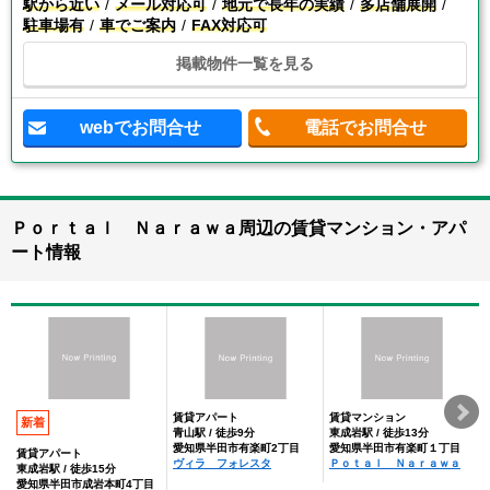
駅から近い
メール対応可
地元で長年の実績
多店舗展開
駐車場有
車でご案内
FAX対応可
掲載物件一覧を見る
webでお問合せ
電話でお問合せ
Ｐｏｒｔａｌ Ｎａｒａｗａ周辺の賃貸マンション・アパ
ート情報
賃貸アパート
賃貸マンション
新着
青山駅 / 徒歩9分
東成岩駅 / 徒歩13分
愛知県半田市有楽町2丁目
愛知県半田市有楽町１丁目
賃貸アパート
ヴィラ フォレスタ
Ｐｏｔａｌ Ｎａｒａｗａ
東成岩駅 / 徒歩15分
愛知県半田市成岩本町4丁目