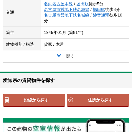
名鉄名古屋本線
/
堀田駅
徒歩5分
名古屋市営地下鉄名城線
/
堀田駅
徒歩8分
交通
名古屋市営地下鉄名城線
/
妙音通駅
徒歩10
分
築年
1945年01月 (築81年)
建物種別 / 構造
貸家 / 木造
開く
愛知県の賃貸物件を探す
沿線から探す
住所から探す