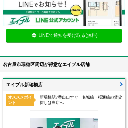
LINEで通知を受け取る(無料)
名古屋市瑞穂区周辺が得意なエイブル店舗
エイブル新瑞橋店
オススメポイ
新瑞橋駅7番出口すぐ！名城線・桜通線の賃貸
ント
探しは当店へ