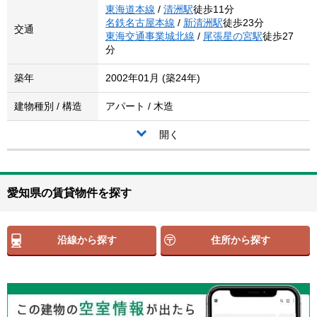
東海道本線
/
清洲駅
徒歩11分
名鉄名古屋本線
/
新清洲駅
徒歩23分
交通
東海交通事業城北線
/
尾張星の宮駅
徒歩27
分
築年
2002年01月 (築24年)
建物種別 / 構造
アパート / 木造
開く
愛知県の賃貸物件を探す
沿線から探す
住所から探す