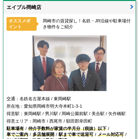
エイブル岡崎店
オススメポ
岡崎市の賃貸探し！名鉄・JR沿線や駐車場付
イント
き物件をご紹介
交通：
名鉄名古屋本線 / 東岡崎駅
所在地：
愛知県岡崎市明大寺本町1-3-1
得意駅：
東岡崎駅 / 男川駅 / 岡崎公園前駅 / 美合駅 / 矢作橋駅
得意エリア：
岡崎市 / 西尾市 / 額田郡幸田町
駐車場有
仲介手数料が家賃の半月分（税抜）以下
車でご案内
多店舗展開
駅まで車で送迎可
メール対応可