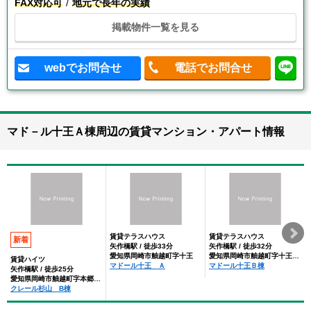
FAX対応可
地元で長年の実績
掲載物件一覧を見る
webでお問合せ
電話でお問合せ
マド－ル十王Ａ棟周辺の賃貸マンション・アパート情報
賃貸テラスハウス
賃貸テラスハウス
新着
矢作橋駅 / 徒歩33分
矢作橋駅 / 徒歩32分
愛知県岡崎市舳越町字十王
愛知県岡崎市舳越町字十王丁目
賃貸ハイツ
マドール十王 Ａ
マドール十王Ｂ棟
矢作橋駅 / 徒歩25分
愛知県岡崎市舳越町字本郷丁目
クレール杉山 B棟