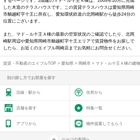
するページです。2階建のマド－ル十王Ａ棟は、2005年10月に完成
した木造のテラスハウスです。この賃貸テラスハウスは愛知県岡崎
市舳越町字十王に所在し、愛知環状鉄道の北岡崎駅から徒歩24分の
位置にございます。
また、マド－ル十王Ａ棟の最新の空室状況のご確認でしたり、北岡
崎駅周辺や愛知県岡崎市舳越町字十王エリアで賃貸物件をお探しで
したら、お近くのエイブル岡崎店までお気軽にお問合せください。
賃貸・不動産のエイブルTOP
>
愛知県
>
岡崎市
>
マド－ル十王Ａ棟の建
別の探し方でお部屋を探す
沿線・駅から
住所から
店舗を探す
特集一覧
アプリから
物件提案してもらう
ページの先頭へ