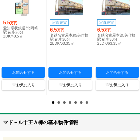
5.5
写真充実
写真充実
万円
愛知環状鉄道/北岡崎
6.5
6.5
万円
万円
駅 徒歩28分
名鉄名古屋本線/矢作橋
名鉄名古屋本線/矢作橋
2DK/48.5㎡
駅 徒歩30分
駅 徒歩30分
2LDK/63.35㎡
2LDK/63.35㎡
お問合せする
お問合せする
お問合せする
お気に入り
お気に入り
お気に入り
マド－ル十王Ａ棟の基本物件情報