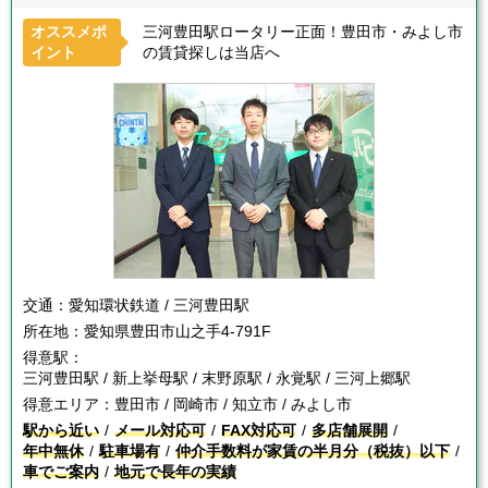
オススメポ
三河豊田駅ロータリー正面！豊田市・みよし市
イント
の賃貸探しは当店へ
交通：
愛知環状鉄道 / 三河豊田駅
所在地：
愛知県豊田市山之手4-791F
得意駅：
三河豊田駅 / 新上挙母駅 / 末野原駅 / 永覚駅 / 三河上郷駅
得意エリア：
豊田市 / 岡崎市 / 知立市 / みよし市
駅から近い
メール対応可
FAX対応可
多店舗展開
年中無休
駐車場有
仲介手数料が家賃の半月分（税抜）以下
車でご案内
地元で長年の実績