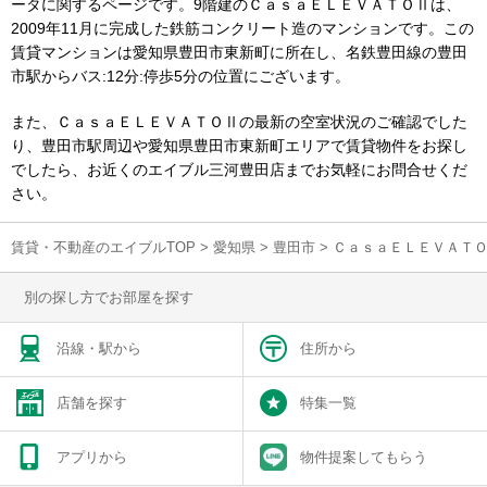
ータに関するページです。9階建のＣａｓａＥＬＥＶＡＴＯⅡは、
2009年11月に完成した鉄筋コンクリート造のマンションです。この
賃貸マンションは愛知県豊田市東新町に所在し、名鉄豊田線の豊田
市駅からバス:12分:停歩5分の位置にございます。
また、ＣａｓａＥＬＥＶＡＴＯⅡの最新の空室状況のご確認でした
り、豊田市駅周辺や愛知県豊田市東新町エリアで賃貸物件をお探し
でしたら、お近くのエイブル三河豊田店までお気軽にお問合せくだ
さい。
賃貸・不動産のエイブルTOP
>
愛知県
>
豊田市
>
ＣａｓａＥＬＥＶＡＴ
別の探し方でお部屋を探す
沿線・駅から
住所から
店舗を探す
特集一覧
アプリから
物件提案してもらう