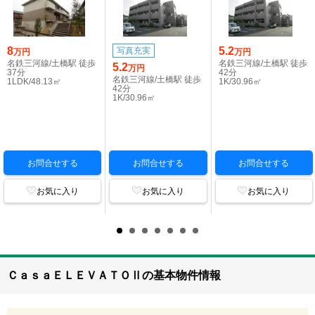
8
5.2
写真充実
万円
万円
名鉄三河線/土橋駅 徒歩
名鉄三河線/土橋駅 徒歩
5.2
万円
37分
42分
名鉄三河線/土橋駅 徒歩
1LDK/48.13㎡
1K/30.96㎡
42分
1K/30.96㎡
お問合せする
お問合せする
お問合せする
お気に入り
お気に入り
お気に入り
ＣａｓａＥＬＥＶＡＴＯⅡの基本物件情報