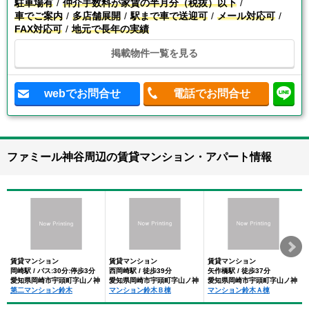
駐車場有
仲介手数料が家賃の半月分（税抜）以下
車でご案内
多店舗展開
駅まで車で送迎可
メール対応可
FAX対応可
地元で長年の実績
掲載物件一覧を見る
webでお問合せ
電話でお問合せ
ファミール神谷周辺の賃貸マンション・アパート情報
賃貸マンション
賃貸マンション
賃貸マンション
岡崎駅 / バス:30分:停歩3分
西岡崎駅 / 徒歩39分
矢作橋駅 / 徒歩37分
愛知県岡崎市宇頭町字山ノ神
愛知県岡崎市宇頭町字山ノ神
愛知県岡崎市宇頭町字山ノ神
第二マンション鈴木
マンション鈴木Ｂ棟
マンション鈴木Ａ棟