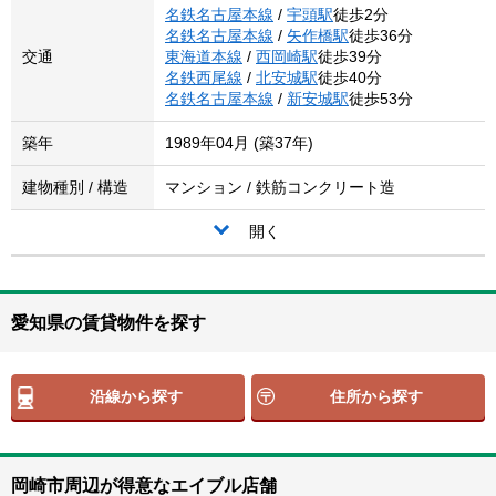
名鉄名古屋本線
/
宇頭駅
徒歩2分
名鉄名古屋本線
/
矢作橋駅
徒歩36分
交通
東海道本線
/
西岡崎駅
徒歩39分
名鉄西尾線
/
北安城駅
徒歩40分
名鉄名古屋本線
/
新安城駅
徒歩53分
築年
1989年04月 (築37年)
建物種別 / 構造
マンション / 鉄筋コンクリート造
開く
愛知県の賃貸物件を探す
沿線から探す
住所から探す
岡崎市周辺が得意なエイブル店舗