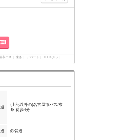
無料
古屋市バス
東条
アパート
1LDK(+S)
(上記以外の)名古屋市バス/東
交通
条 徒歩4分
構造
鉄骨造