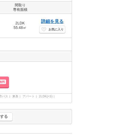
間取り
専有面積
詳細を見る
2LDK
55.48㎡
お気に入り
無料
屋市バス
東条
アパート
2LDK(+S)
する