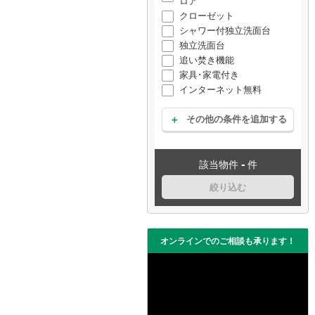
ロア
クローゼット
シャワー付独立洗面台
独立洗面台
追い焚き機能
家具･家電付き
インターネット無料
その他の条件を追加する
-
該当物件
件
絞り込む
オンラインでのご相談も承ります！