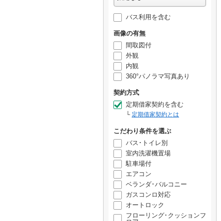
バス利用を含む
画像の有無
間取図付
外観
内観
360°パノラマ写真あり
契約方式
定期借家契約を含む
定期借家契約とは
こだわり条件を選ぶ
バス･トイレ別
室内洗濯機置場
駐車場付
エアコン
ベランダ･バルコニー
ガスコンロ対応
オートロック
フローリング･クッションフ