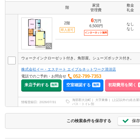
家賃
敷金
階
管理費
礼金
6
万円
2階
なし
6,500円
なし
即入居可
インターネット無料
ウォークインクローゼット付き。角部屋。シューズボックス付き。
株式会社イー・エステート エイブルネットワーク清須店
052-799-7353
電話でのご予約・お問合せ
来店予約する
空室確認する
初期費用を聞く
無料
無料
海部郡大治町
大字東條
(上記以外の)名古
情報登録日
2026/07/31
バス・トイレ別
保存
この検索条件を保存する