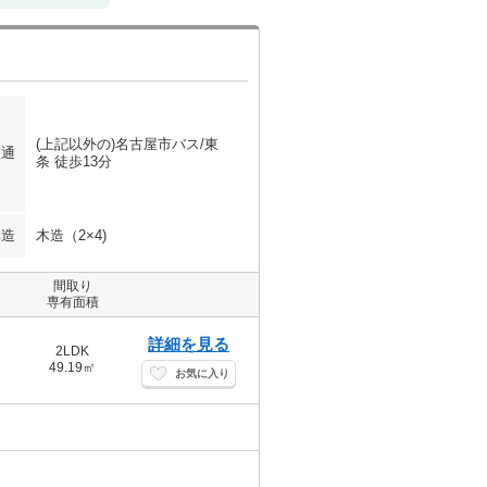
(上記以外の)名古屋市バス/東
交通
条 徒歩13分
構造
木造（2×4)
間取り
専有面積
詳細を見る
2LDK
49.19㎡
お気に入り