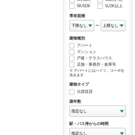
5K/5DK
5LDK以上
専有面積
〜
建物種別
アパート
マンション
戸建・テラスハウス
店舗・事務所・倉庫等
アパートにはハイツ、コーポを
含みます
建物タイプ
分譲賃貸
築年数
駅・バス停からの時間