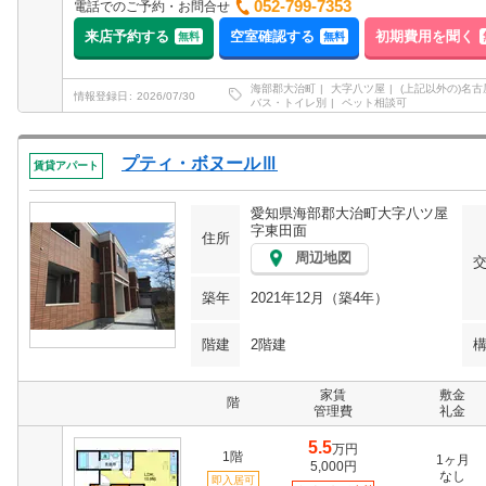
052-799-7353
電話でのご予約・お問合せ
来店予約する
空室確認する
初期費用を聞く
無料
無料
海部郡大治町
大字八ツ屋
(上記以外の)名
情報登録日
2026/07/30
バス・トイレ別
ペット相談可
プティ・ボヌールⅢ
賃貸アパート
愛知県海部郡大治町大字八ツ屋
字東田面
住所
周辺地図
築年
2021年12月（築4年）
階建
2階建
家賃
敷金
階
管理費
礼金
5.5
万円
1階
1ヶ月
5,000円
なし
即入居可