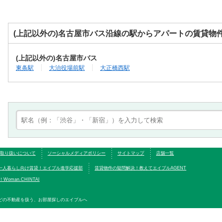
(上記以外の)名古屋市バス沿線の駅からアパートの賃貸物
(上記以外の)名古屋市バス
東条駅
大治役場前駅
大正橋西駅
取り扱いについて
ソーシャルメディアポリシー
サイトマップ
店舗一覧
一人暮らし向け賃貸！エイブル進学応援部
賃貸物件の疑問解決！教えてエイブルAGENT
oman.CHINTAI
どの不動産を扱う、お部屋探しのエイブルへ