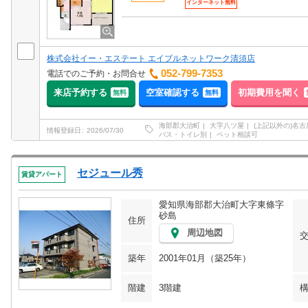
インターネット無料
株式会社イー・エステート エイブルネットワーク清須店
052-799-7353
電話でのご予約・お問合せ
来店予約する
空室確認する
初期費用を聞く
無料
無料
海部郡大治町
大字八ツ屋
(上記以外の)名
情報登録日
2026/07/30
バス・トイレ別
ペット相談可
セジュール秀
賃貸アパート
愛知県海部郡大治町大字東條字
砂島
住所
周辺地図
築年
2001年01月（築25年）
階建
3階建