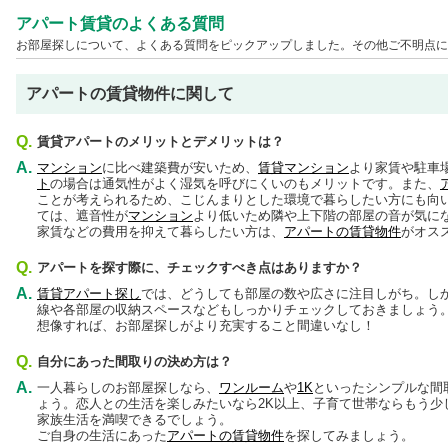
アパート賃貸のよくある質問
お部屋探しについて、よくある質問をピックアップしました。その他ご不明点に
アパートの賃貸物件に関して
Q.
賃貸アパートのメリットとデメリットは？
A.
マンション
に比べ建築費が安いため、
賃貸マンション
より家賃や駐車
ト
の場合は通気性がよく湿気を呼びにくいのもメリットです。また、
ことが考えられるため、こじんまりとした環境で暮らしたい方にも向
ては、遮音性が
マンション
より低いため隣や上下階の部屋の音が気に
家賃などの費用を抑えて暮らしたい方は、
アパートの賃貸物件
がオス
Q.
アパートを探す際に、チェックすべき点はありますか？
A.
賃貸アパート探し
では、どうしても部屋の数や広さに注目しがち。し
線や各部屋の収納スペースなどもしっかりチェックしておきましょう
想像すれば、お部屋探しがより充実すること間違いなし！
Q.
自分にあった間取りの決め方は？
A.
一人暮らしのお部屋探しなら、
ワンルーム
や
1K
といったシンプルな間
ょう。恋人との生活を楽しみたいなら2K以上、子育て世帯ならもう少
家族生活を満喫できるでしょう。
ご自身の生活にあった
アパートの賃貸物件
を探してみましょう。