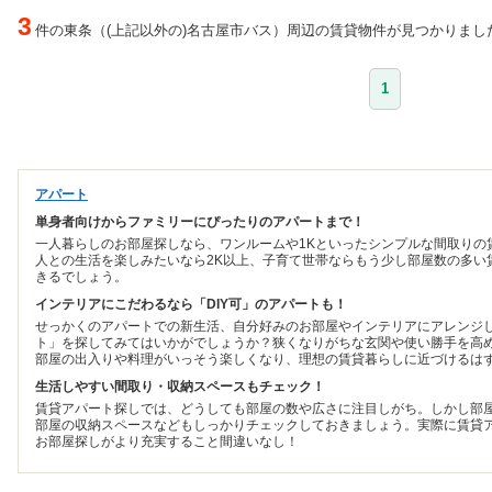
3
件の東条（(上記以外の)名古屋市バス）周辺の賃貸物件が見つかりまし
1
アパート
単身者向けからファミリーにぴったりのアパートまで！
一人暮らしのお部屋探しなら、ワンルームや1Kといったシンプルな間取りの
人との生活を楽しみたいなら2K以上、子育て世帯ならもう少し部屋数の多い
きるでしょう。
インテリアにこだわるなら「DIY可」のアパートも！
せっかくのアパートでの新生活、自分好みのお部屋やインテリアにアレンジし
ト」を探してみてはいかがでしょうか？狭くなりがちな玄関や使い勝手を高め
部屋の出入りや料理がいっそう楽しくなり、理想の賃貸暮らしに近づけるは
生活しやすい間取り・収納スペースもチェック！
賃貸アパート探しでは、どうしても部屋の数や広さに注目しがち。しかし部
部屋の収納スペースなどもしっかりチェックしておきましょう。実際に賃貸
お部屋探しがより充実すること間違いなし！