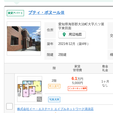
プティ・ボヌールⅢ
賃貸アパート
愛知県海部郡大治町大字八ツ屋
字東田面
住所
周辺地図
築年
2021年12月（築4年）
階建
2階建
家賃
敷金
階
管理費
礼金
6.1
万円
2階
1ヶ月
5,000円
なし
即入居可
インターネット無料
写真充実
株式会社イー・エステート エイブルネットワーク清須店