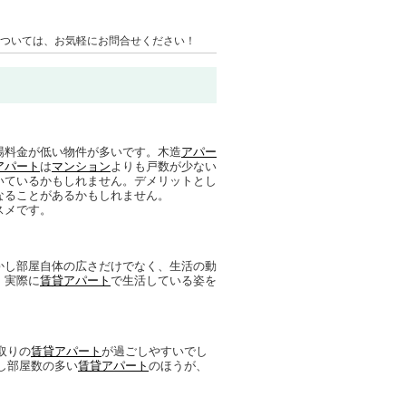
ついては、お気軽にお問合せください！
場料金が低い物件が多いです。木造
アパー
アパート
は
マンション
よりも戸数が少ない
いているかもしれません。デメリットとし
なることがあるかもしれません。
スメです。
かし部屋自体の広さだけでなく、生活の動
。実際に
賃貸アパート
で生活している姿を
取りの
賃貸アパート
が過ごしやすいでし
し部屋数の多い
賃貸アパート
のほうが、