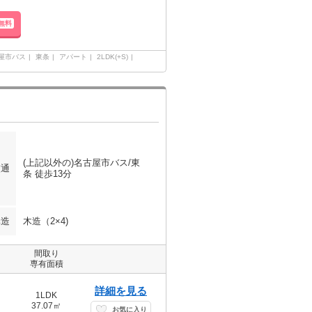
無料
古屋市バス
東条
アパート
2LDK(+S)
(上記以外の)名古屋市バス/東
交通
条 徒歩13分
構造
木造（2×4)
間取り
専有面積
詳細を見る
1LDK
37.07㎡
お気に入り