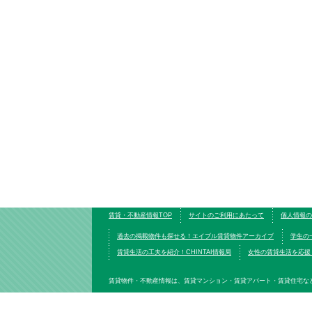
賃貸・不動産情報TOP
サイトのご利用にあたって
個人情報の
過去の掲載物件も探せる！エイブル賃貸物件アーカイブ
学生の
賃貸生活の工夫を紹介！CHINTAI情報局
女性の賃貸生活を応援！W
賃貸物件・不動産情報は、賃貸マンション・賃貸アパート・賃貸住宅な