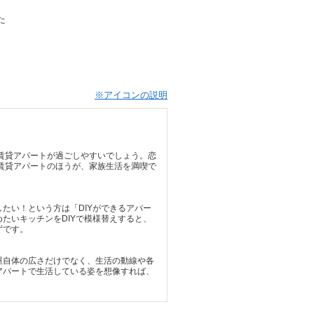
た
※アイコンの説明
賃貸アパートが過ごしやすいでしょう。恋
賃貸アパートのほうが、家族生活を満喫で
たい！という方は「DIYができるアパー
たいキッチンをDIYで模様替えすると、
ずです。
屋自体の広さだけでなく、生活の動線や各
アパートで生活している姿を想像すれば、