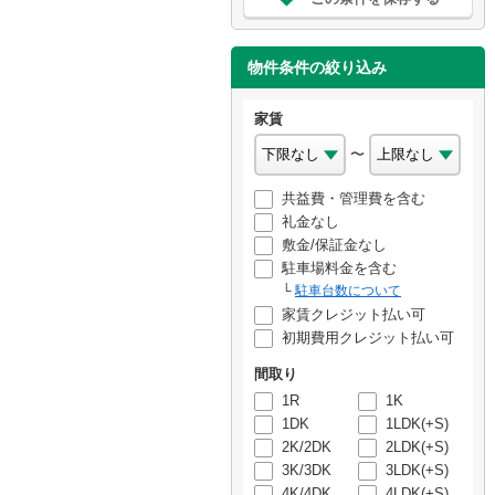
物件条件の絞り込み
家賃
〜
共益費・管理費を含む
礼金なし
敷金/保証金なし
駐車場料金を含む
駐車台数について
家賃クレジット払い可
初期費用クレジット払い可
間取り
1R
1K
1DK
1LDK(+S)
2K/2DK
2LDK(+S)
3K/3DK
3LDK(+S)
4K/4DK
4LDK(+S)