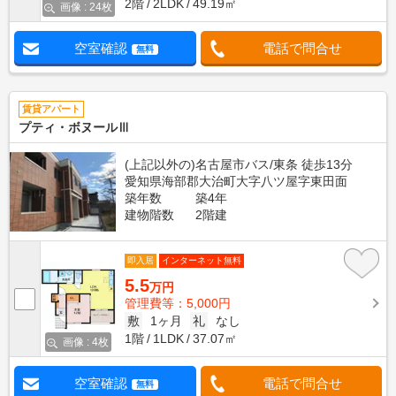
2階
2LDK
49.19㎡
画像 : 24枚
空室確認
電話で問合せ
無料
賃貸アパート
プティ・ボヌールⅢ
(上記以外の)名古屋市バス/東条 徒歩13分
愛知県海部郡大治町大字八ツ屋字東田面
築年数
築4年
建物階数
2階建
即入居
インターネット無料
5.5
万円
管理費等：5,000円
敷
1ヶ月
礼
なし
1階
1LDK
37.07㎡
画像 : 4枚
空室確認
電話で問合せ
無料