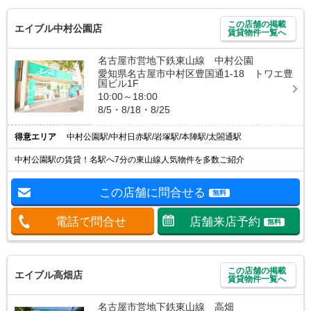
この店舗の掲載
エイブル中村公園店
賃貸物件一覧へ
名古屋市営地下鉄東山線 中村公園
愛知県名古屋市中村区豊国通1-18 トワエ豊
国ビル1F
10:00～18:00
8/5・8/18・8/25
得意エリア
中村公園駅/中村日赤駅/岩塚駅/本陣駅/太閤通駅
中村公園駅の賃貸！名駅へ7分の東山線人気物件を多数ご紹介
この店舗に問合せる
無料
電話で問合せ
店舗来店予約
無料
この店舗の掲載
エイブル高畑店
賃貸物件一覧へ
名古屋市営地下鉄東山線 高畑