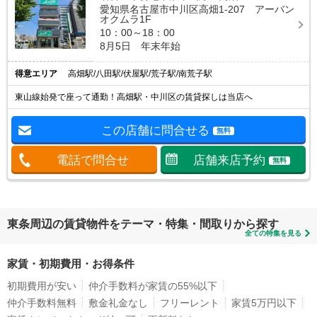
愛知県名古屋市中川区高畑1-207 アーバン
オクムラ1F
10：00～18：00
8月5日 年末年始
得意エリア
高畑駅/八田駅/伏屋駅/荒子駅/南荒子駅
東山線始発で座って通勤！高畑駅・中川区の賃貸探しは当店へ
この店舗に問合せる
無料
電話で問合せ
店舗来店予約
無料
東条周辺の賃貸物件をテーマ・特集・間取りから探す
全ての特集を見る
家賃・初期費用・お得条件
初期費用が安い
仲介手数料が家賃の55%以下
仲介手数料無料
敷金礼金なし
フリーレント
家賃5万円以下