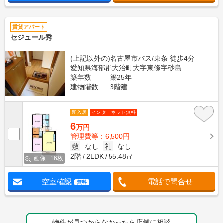
賃貸アパート
セジュール秀
(上記以外の)名古屋市バス/東条 徒歩4分
愛知県海部郡大治町大字東條字砂島
築年数
築25年
建物階数
3階建
即入居
インターネット無料
6
万円
管理費等：6,500円
敷
なし
礼
なし
2階
2LDK
55.48㎡
画像 : 16枚
空室確認
電話で問合せ
無料
物件が見つからなかったら店舗に相談