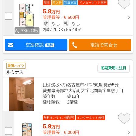
新着
即入居
写真充実
インターネット無料
5.8
万円
管理費等：6,500円
敷
なし
礼
なし
2階
2LDK
55.48㎡
画像 : 16枚
空室確認
電話で問合せ
無料
賃貸ハイツ
初期費用に注目
ルミナス
(上記以外の)名古屋市バス/東条 徒歩5分
愛知県海部郡大治町大字北間島字屋敷丁目
築年数
築13年
建物階数
2階建
無料オンライン相談可
インターネット無料
5.9
万円
管理費等：6,000円