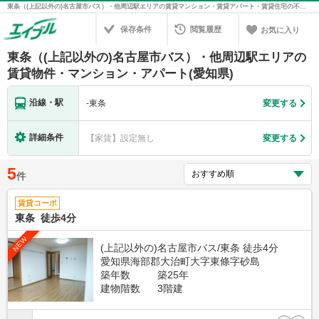
東条（(上記以外の)名古屋市バス）・他周辺駅エリアの賃貸マンション・賃貸アパート・賃貸住宅の不動産情報を検索！不動産賃貸の物件探しは、お部屋探しのエイブル
保存条件
閲覧履歴
お気に入り
東条（(上記以外の)名古屋市バス）・他周辺駅エリアの
賃貸物件・マンション・アパート(愛知県)
沿線・駅
-
東条
変更する
詳細条件
【家賃】設定無し
変更する
5
件
賃貸コーポ
東条 徒歩4分
NEW
(上記以外の)名古屋市バス/東条 徒歩4分
愛知県海部郡大治町大字東條字砂島
築年数
築25年
建物階数
3階建