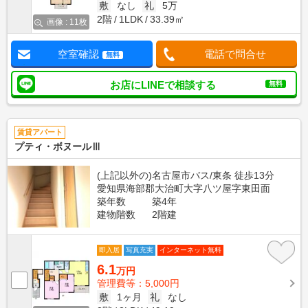
敷
なし
礼
5万
2階
1LDK
33.39㎡
画像 : 11枚
空室確認
電話で問合せ
無料
お店にLINEで相談する
無料
賃貸アパート
プティ・ボヌールⅢ
(上記以外の)名古屋市バス/東条 徒歩13分
愛知県海部郡大治町大字八ツ屋字東田面
築年数
築4年
建物階数
2階建
即入居
写真充実
インターネット無料
6.1
万円
管理費等：5,000円
敷
1ヶ月
礼
なし