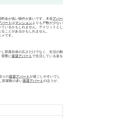
場料金が低い物件が多いです。木造
アパー
アパート
は
マンション
よりも戸数が少ない
いているかもしれません。デメリットとし
なることがあるかもしれません。
スメです。
かし部屋自体の広さだけでなく、生活の動
。実際に
賃貸アパート
で生活している姿を
取りの
賃貸アパート
が過ごしやすいでし
し部屋数の多い
賃貸アパート
のほうが、