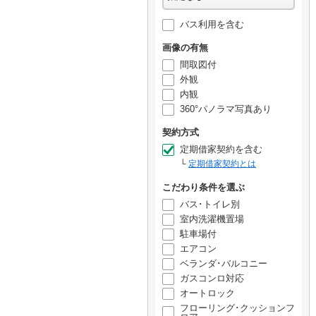
バス利用を含む
画像の有無
間取図付
外観
内観
360°パノラマ写真あり
契約方式
定期借家契約を含む
定期借家契約とは
こだわり条件を選ぶ
バス･トイレ別
室内洗濯機置場
駐車場付
エアコン
ベランダ･バルコニー
ガスコンロ対応
オートロック
フローリング･クッションフ