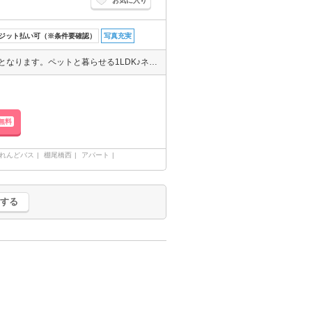
お気に入り
ジット払い可（※条件要確認）
写真充実
家賃割対象物件！『契約満了日翌日以降の家賃は月額6.7万円』に改定となります。ペットと暮らせる1LDK♪ネット無料！エアコン2基付き！お手持ちのクレジットでのお支払い可能です！！
無料
れんどバス
棚尾橋西
アパート
する