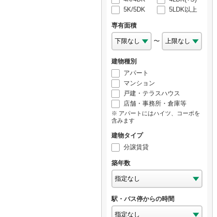
5K/5DK
5LDK以上
専有面積
〜
建物種別
アパート
マンション
戸建・テラスハウス
店舗・事務所・倉庫等
アパートにはハイツ、コーポを
含みます
建物タイプ
分譲賃貸
築年数
駅・バス停からの時間