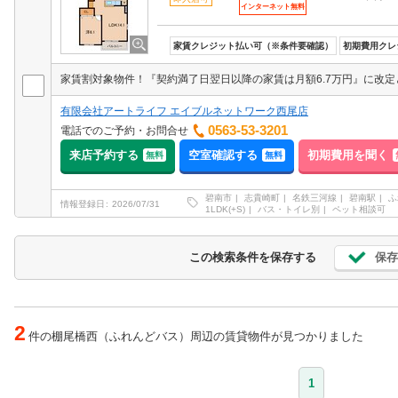
インターネット無料
家賃クレジット払い可（※条件要確認）
初期費用クレ
有限会社アートライフ エイブルネットワーク西尾店
0563-53-3201
電話でのご予約・お問合せ
来店予約する
空室確認する
初期費用を聞く
無料
無料
碧南市
志貴崎町
名鉄三河線
碧南駅
ふ
情報登録日
2026/07/31
1LDK(+S)
バス・トイレ別
ペット相談可
保存
この検索条件を保存する
2
件の棚尾橋西（ふれんどバス）周辺の賃貸物件が見つかりました
1