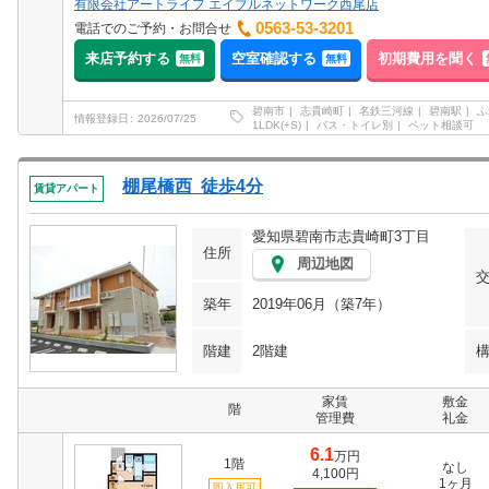
有限会社アートライフ エイブルネットワーク西尾店
0563-53-3201
電話でのご予約・お問合せ
来店予約する
空室確認する
初期費用を聞く
無料
無料
碧南市
志貴崎町
名鉄三河線
碧南駅
ふ
情報登録日
2026/07/25
1LDK(+S)
バス・トイレ別
ペット相談可
棚尾橋西 徒歩4分
賃貸アパート
愛知県碧南市志貴崎町3丁目
住所
周辺地図
築年
2019年06月（築7年）
階建
2階建
家賃
敷金
階
管理費
礼金
6.1
万円
1階
なし
4,100円
1ヶ月
即入居可