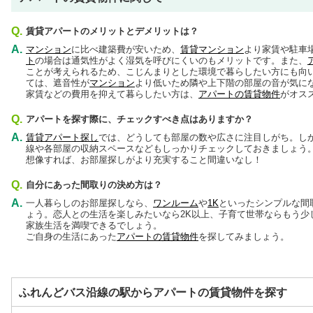
Q.
賃貸アパートのメリットとデメリットは？
A.
マンション
に比べ建築費が安いため、
賃貸マンション
より家賃や駐車
ト
の場合は通気性がよく湿気を呼びにくいのもメリットです。また、
ことが考えられるため、こじんまりとした環境で暮らしたい方にも向
ては、遮音性が
マンション
より低いため隣や上下階の部屋の音が気に
家賃などの費用を抑えて暮らしたい方は、
アパートの賃貸物件
がオス
Q.
アパートを探す際に、チェックすべき点はありますか？
A.
賃貸アパート探し
では、どうしても部屋の数や広さに注目しがち。し
線や各部屋の収納スペースなどもしっかりチェックしておきましょう
想像すれば、お部屋探しがより充実すること間違いなし！
Q.
自分にあった間取りの決め方は？
A.
一人暮らしのお部屋探しなら、
ワンルーム
や
1K
といったシンプルな間
ょう。恋人との生活を楽しみたいなら2K以上、子育て世帯ならもう少
家族生活を満喫できるでしょう。
ご自身の生活にあった
アパートの賃貸物件
を探してみましょう。
ふれんどバス沿線の駅からアパートの賃貸物件を探す