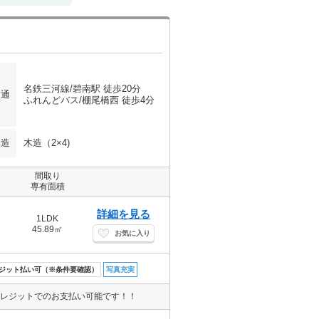
名鉄三河線/碧南駅 徒歩20分
交通
ふれんどバス/棚尾橋西 徒歩4分
構造
木造（2×4)
間取り
専有面積
詳細を見る
1LDK
45.89㎡
お気に入り
ジット払い可（※条件要確認）
写真充実
クレジットでのお支払い可能です！！