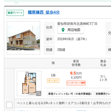
棚尾橋西 徒歩4分
賃貸アパート
愛知県碧南市志貴崎町3丁目
住所
周辺地図
築年
2019年06月（築7年）
階建
2階建
家賃
敷金
階
管理費
礼金
6.5
万円
1階
なし
4,100円
1ヶ月
即入居可
インターネット無料
家賃クレジット払い可（※条件要確認）
初期費用クレ
ペットと暮らせる1LDK♪ネット無料！エアコン2基付き！お手持ちの