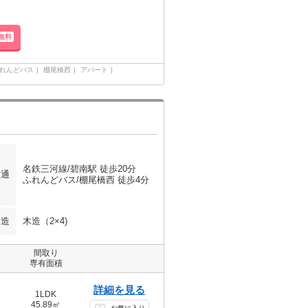
無料
れんどバス
棚尾橋西
アパート
名鉄三河線/碧南駅 徒歩20分
交通
ふれんどバス/棚尾橋西 徒歩4分
構造
木造（2×4)
間取り
専有面積
詳細を見る
1LDK
45.89㎡