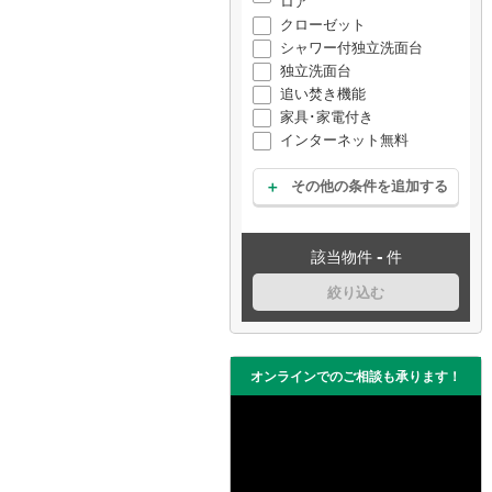
ロア
クローゼット
シャワー付独立洗面台
独立洗面台
追い焚き機能
家具･家電付き
インターネット無料
その他の条件を追加する
-
該当物件
件
絞り込む
オンラインでのご相談も承ります！