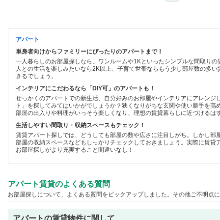
アパート
単身者向けからファミリーにぴったりのアパートまで！
一人暮らしのお部屋探しなら、ワンルームや1Kといったシンプルな間取りの
人との生活を楽しみたいなら2K以上、子育て世帯ならもう少し部屋数の多い
きるでしょう。
インテリアにこだわるなら「DIY可」のアパートも！
せっかくのアパートでの新生活、自分好みのお部屋やインテリアにアレンジし
ト」を探してみてはいかがでしょうか？狭くなりがちな玄関や使い勝手を高め
部屋の出入りや料理がいっそう楽しくなり、理想の賃貸暮らしに近づけるは
生活しやすい間取り・収納スペースもチェック！
賃貸アパート探しでは、どうしても部屋の数や広さに注目しがち。しかし部
部屋の収納スペースなどもしっかりチェックしておきましょう。実際に賃貸
お部屋探しがより充実すること間違いなし！
アパート賃貸のよくある質問
お部屋探しについて、よくある質問をピックアップしました。その他ご不明点に
アパートの賃貸物件に関して