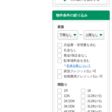
物件条件の絞り込み
家賃
〜
共益費・管理費を含む
礼金なし
敷金/保証金なし
駐車場料金を含む
駐車台数について
家賃クレジット払い可
初期費用クレジット払い可
間取り
1R
1K
1DK
1LDK(+S)
2K/2DK
2LDK(+S)
3K/3DK
3LDK(+S)
4K/4DK
4LDK(+S)