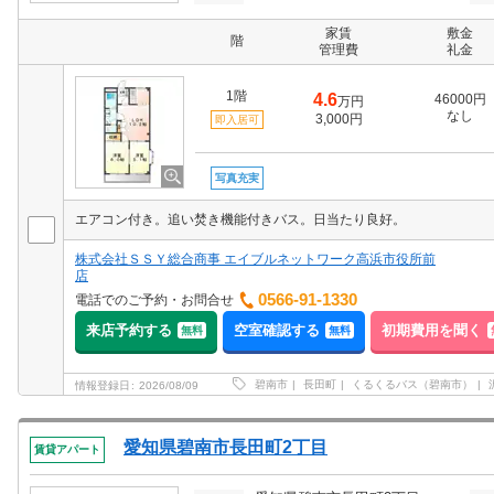
家賃
敷金
階
管理費
礼金
1階
4.6
46000円
万円
なし
3,000円
即入居可
写真充実
エアコン付き。追い焚き機能付きバス。日当たり良好。
株式会社ＳＳＹ総合商事 エイブルネットワーク高浜市役所前
店
0566-91-1330
電話でのご予約・お問合せ
来店予約する
空室確認する
初期費用を聞く
無料
無料
碧南市
長田町
くるくるバス（碧南市）
情報登録日
2026/08/09
愛知県碧南市長田町2丁目
賃貸アパート