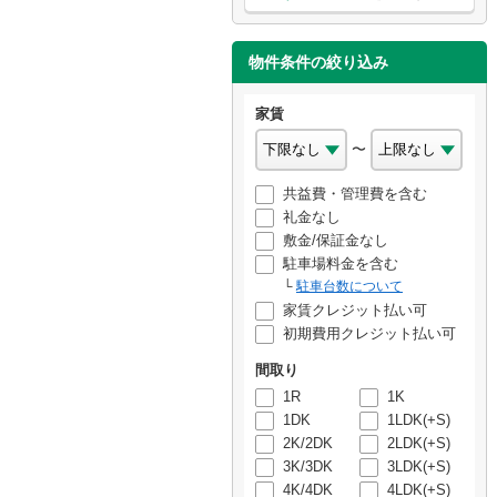
物件条件の絞り込み
家賃
〜
共益費・管理費を含む
礼金なし
敷金/保証金なし
駐車場料金を含む
駐車台数について
家賃クレジット払い可
初期費用クレジット払い可
間取り
1R
1K
1DK
1LDK(+S)
2K/2DK
2LDK(+S)
3K/3DK
3LDK(+S)
4K/4DK
4LDK(+S)