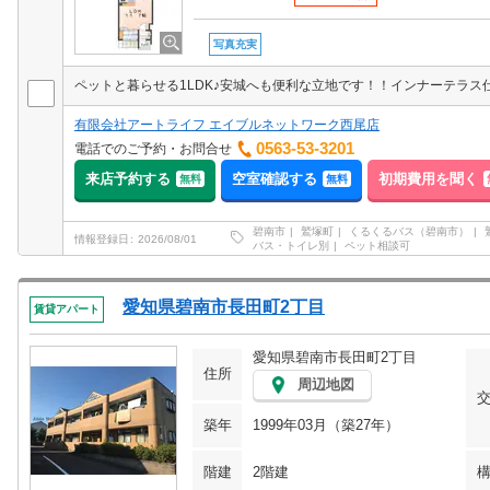
写真充実
有限会社アートライフ エイブルネットワーク西尾店
0563-53-3201
電話でのご予約・お問合せ
来店予約する
空室確認する
初期費用を聞く
無料
無料
碧南市
鷲塚町
くるくるバス（碧南市）
情報登録日
2026/08/01
バス・トイレ別
ペット相談可
愛知県碧南市長田町2丁目
賃貸アパート
愛知県碧南市長田町2丁目
住所
周辺地図
築年
1999年03月（築27年）
階建
2階建