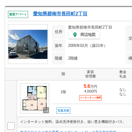
愛知県碧南市長田町2丁目
賃貸アパート
愛知県碧南市長田町2丁目
住所
周辺地図
築年
2005年02月（築21年）
階建
2階建
家賃
敷金
階
管理費
礼金
5.6
万円
なし
4,000円
1階
なし
インターネット無料
写真充実
インターネット無料。温水洗浄便座付き。追い焚き機能付きバス。