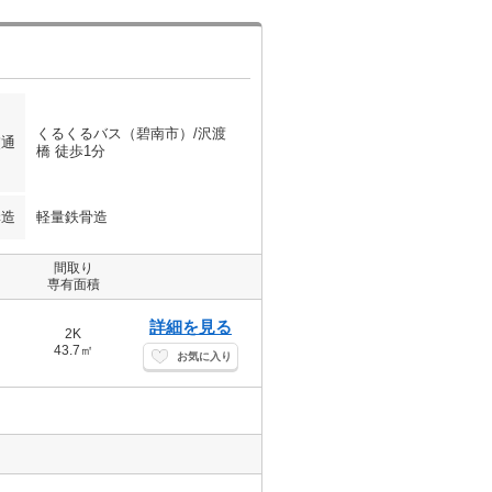
くるくるバス（碧南市）/沢渡
交通
橋 徒歩1分
構造
軽量鉄骨造
間取り
専有面積
詳細を見る
2K
43.7㎡
お気に入り