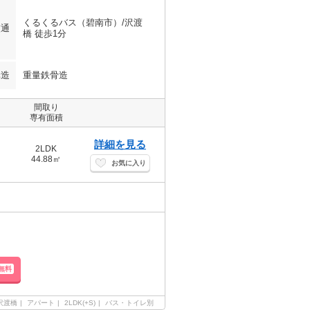
くるくるバス（碧南市）/沢渡
交通
橋 徒歩1分
構造
重量鉄骨造
間取り
専有面積
詳細を見る
2LDK
44.88㎡
お気に入り
無料
沢渡橋
アパート
2LDK(+S)
バス・トイレ別