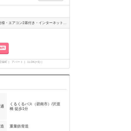
ペットと暮らせる1LDK♪安城へも便利な立地です！！インナーテラス仕様・エアコン2基付き・インターネット無料のお部屋☆宅配ボックス付で不在時も便利！
無料
鷲塚町
アパート
1LDK(+S)
くるくるバス（碧南市）/沢渡
交通
橋 徒歩1分
構造
重量鉄骨造