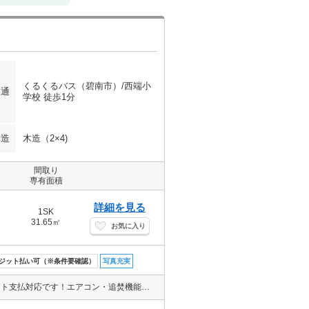
くるくるバス（碧南市）/西端小
交通
学校 徒歩1分
構造
木造（2×4)
間取り
専有面積
詳細を見る
1SK
31.65㎡
お気に入り
ジット払い可（※条件要確認）
写真充実
1Kでは物足りないという単身様におススメ!!連帯保証人不要！クレジット支払対応です！エアコン・追焚機能・浴室乾燥機・シャワートイレ・照明器具など設備充実♪