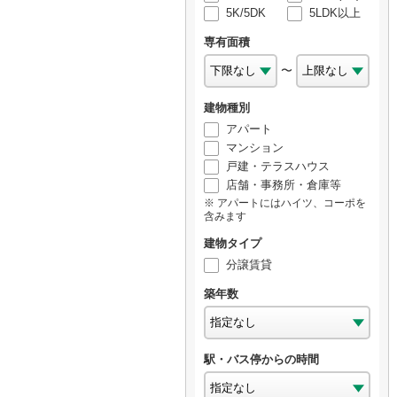
5K/5DK
5LDK以上
専有面積
〜
建物種別
アパート
マンション
戸建・テラスハウス
店舗・事務所・倉庫等
アパートにはハイツ、コーポを
含みます
建物タイプ
分譲賃貸
築年数
駅・バス停からの時間