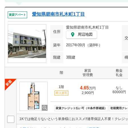
愛知県碧南市札木町1丁目
賃貸アパート
愛知県碧南市札木町1丁目
住所
周辺地図
築年
2017年09月（築8年）
階建
3階建
家賃
敷金
階
管理費
礼金
1階
4.65
なし
万円
60000円
2,900円
即入居可
家賃クレジット払い可（※条件要確認）
初期費用クレ