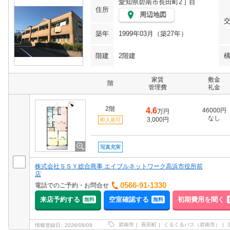
愛知県碧南市長田町2丁目
住所
周辺地図
築年
1999年03月（築27年）
階建
2階建
家賃
敷金
階
管理費
礼金
2階
4.6
46000円
万円
なし
3,000円
即入居可
写真充実
株式会社ＳＳＹ総合商事 エイブルネットワーク高浜市役所前
店
0566-91-1330
電話でのご予約・お問合せ
来店予約する
空室確認する
初期費用を聞く
無料
無料
碧南市
長田町
くるくるバス（碧南市）
情報登録日
2026/08/09