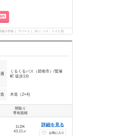
無料
西端小学校
アパート
1K
バス・トイレ別
くるくるバス（碧南市）/鷲塚
交通
町 徒歩1分
構造
木造（2×4)
間取り
専有面積
詳細を見る
1LDK
43.21㎡
お気に入り