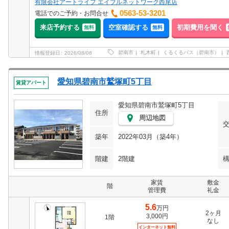
有限会社アートライフ エイブルネットワーク西尾店
0563-53-3201
電話でのご予約・お問合せ
来店予約する
空室確認する
初期費用を聞く
無料
無料
碧南市
札木町
くるくるバス（碧南市）
情報登録日
2026/08/06
愛知県碧南市鷲塚町5丁目
賃貸アパート
愛知県碧南市鷲塚町5丁目
住所
周辺地図
築年
2022年03月（築4年）
階建
2階建
家賃
敷金
階
管理費
礼金
5.6
万円
2ヶ月
3,000円
1階
なし
インターネット無料