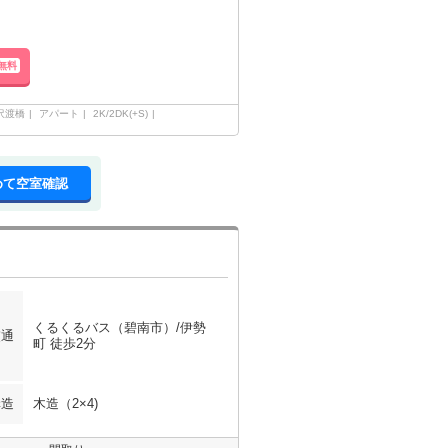
無料
沢渡橋
アパート
2K/2DK(+S)
めて空室確認
くるくるバス（碧南市）/伊勢
交通
町 徒歩2分
構造
木造（2×4)