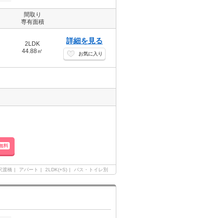
間取り
専有面積
詳細を見る
2LDK
44.88㎡
お気に入り
無料
沢渡橋
アパート
2LDK(+S)
バス・トイレ別