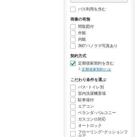
バス利用を含む
画像の有無
間取図付
外観
内観
360°パノラマ写真あり
契約方式
定期借家契約を含む
定期借家契約とは
こだわり条件を選ぶ
バス･トイレ別
室内洗濯機置場
駐車場付
エアコン
ベランダ･バルコニー
ガスコンロ対応
オートロック
フローリング･クッションフ
ロア