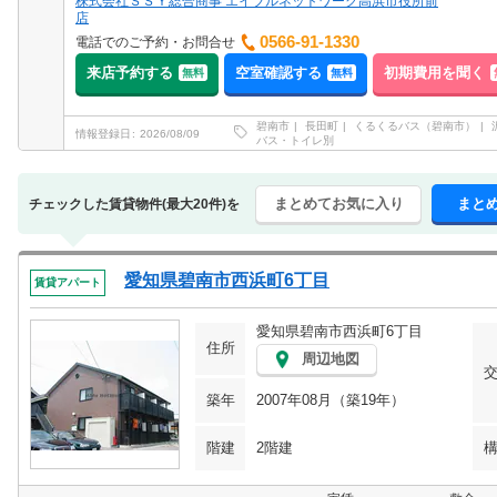
株式会社ＳＳＹ総合商事 エイブルネットワーク高浜市役所前
店
0566-91-1330
電話でのご予約・お問合せ
来店予約する
空室確認する
初期費用を聞く
無料
無料
碧南市
長田町
くるくるバス（碧南市）
情報登録日
2026/08/09
バス・トイレ別
まとめてお気に入り
まと
チェックした賃貸物件(最大20件)を
愛知県碧南市西浜町6丁目
賃貸アパート
愛知県碧南市西浜町6丁目
住所
周辺地図
築年
2007年08月（築19年）
階建
2階建