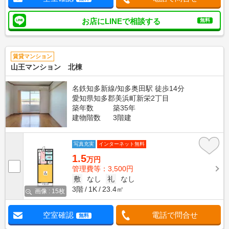
お店にLINEで相談する
無料
賃貸マンション
山王マンション 北棟
名鉄知多新線/知多奥田駅 徒歩14分
愛知県知多郡美浜町新栄2丁目
築年数
築35年
建物階数
3階建
写真充実
インターネット無料
1.5
万円
管理費等：3,500円
敷
なし
礼
なし
3階
1K
23.4㎡
画像 : 15枚
空室確認
電話で問合せ
無料