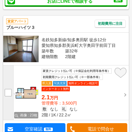
お店にLINEで相談する
無料
賃貸アパート
初期費用に注目
ブルーハイツ３
名鉄知多新線/知多奥田駅 徒歩12分
愛知県知多郡美浜町大字奥田字前田丁目
築年数
築32年
建物階数
2階建
家賃クレジット払い可（※保証会社利用等条件有）
初期費用クレジット払い可（※一部条件有）
即入居
写真充実
無料オンライン相談可
インターネット無料
2.1
万円
管理費等：3,500円
敷
なし
礼
なし
2階
1K
22.2㎡
画像 : 23枚
空室確認
電話で問合せ
無料