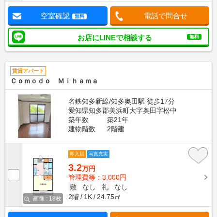
空室確認
電話で問合せ
無料
お店にLINEで相談する
無料
賃貸アパート
Ｃｏｍｏｄｏ Ｍｉｈａｍａ
名鉄知多新線/知多奥田駅 徒歩17分
愛知県知多郡美浜町大字奥田字松中
築年数
築21年
建物階数
2階建
即入居
写真充実
3.2
万円
管理費等：3,000円
敷
なし
礼
なし
2階
1K
24.75㎡
画像 : 18枚