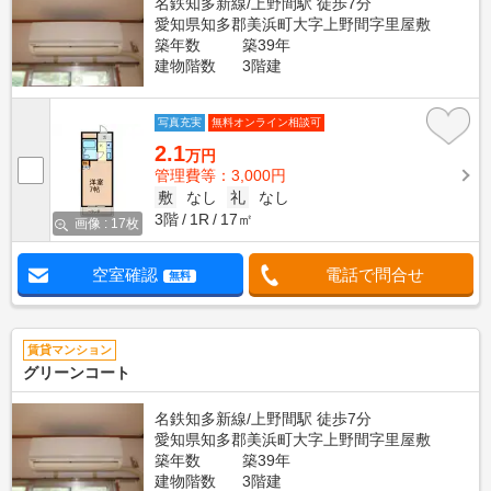
名鉄知多新線/上野間駅 徒歩7分
愛知県知多郡美浜町大字上野間字里屋敷
築年数
築39年
建物階数
3階建
写真充実
無料オンライン相談可
2.1
万円
管理費等：3,000円
敷
なし
礼
なし
3階
1R
17㎡
画像 : 17枚
空室確認
電話で問合せ
無料
賃貸マンション
グリーンコート
名鉄知多新線/上野間駅 徒歩7分
愛知県知多郡美浜町大字上野間字里屋敷
築年数
築39年
建物階数
3階建