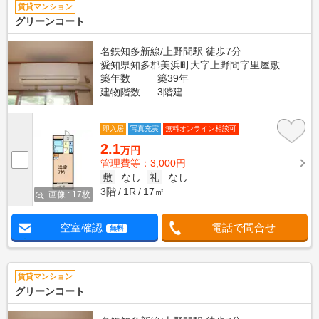
賃貸マンション
グリーンコート
名鉄知多新線/上野間駅 徒歩7分
愛知県知多郡美浜町大字上野間字里屋敷
築年数
築39年
建物階数
3階建
即入居
写真充実
無料オンライン相談可
2.1
万円
管理費等：3,000円
敷
なし
礼
なし
3階
1R
17㎡
画像 : 17枚
空室確認
電話で問合せ
無料
賃貸マンション
グリーンコート