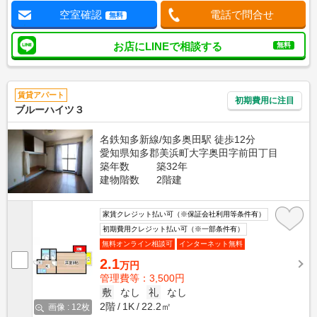
空室確認
電話で問合せ
無料
お店にLINEで相談する
無料
賃貸アパート
初期費用に注目
ブルーハイツ３
名鉄知多新線/知多奥田駅 徒歩12分
愛知県知多郡美浜町大字奥田字前田丁目
築年数
築32年
建物階数
2階建
家賃クレジット払い可（※保証会社利用等条件有）
初期費用クレジット払い可（※一部条件有）
無料オンライン相談可
インターネット無料
2.1
万円
管理費等：3,500円
敷
なし
礼
なし
2階
1K
22.2㎡
画像 : 12枚