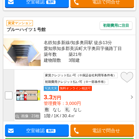
空室確認
電話で問合せ
無料
賃貸マンション
初期費用に注目
ブルーハイツ１号館
名鉄知多新線/知多奥田駅 徒歩13分
愛知県知多郡美浜町大字奥田字儀路丁目
築年数
築21年
建物階数
3階建
家賃クレジット払い可（※保証会社利用等条件有）
初期費用クレジット払い可（※一部条件有）
写真充実
無料オンライン相談可
3.3
万円
管理費等：3,000円
敷
なし
礼
なし
1階
1K
30.4㎡
画像 : 23枚
空室確認
電話で問合せ
無料