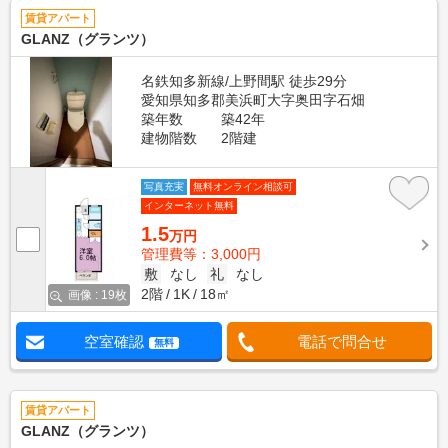
賃貸アパート
GLANZ（グランツ）
名鉄知多新線/上野間駅 徒歩29分
愛知県知多郡美浜町大字奥田字石畑
築年数
築42年
建物階数
2階建
写真充実
無料オンライン相談可
インターネット無料
1.5
万円
管理費等：3,000円
敷
なし
礼
なし
2階
1K
18㎡
画像 : 19枚
空室確認
電話で問合せ
無料
賃貸アパート
GLANZ（グランツ）