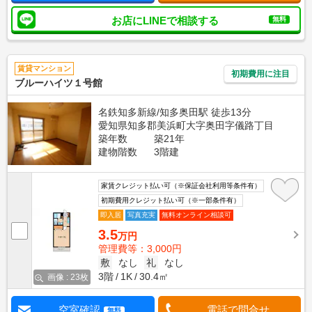
お店にLINEで相談する
無料
賃貸マンション
初期費用に注目
ブルーハイツ１号館
名鉄知多新線/知多奥田駅 徒歩13分
愛知県知多郡美浜町大字奥田字儀路丁目
築年数
築21年
建物階数
3階建
家賃クレジット払い可（※保証会社利用等条件有）
初期費用クレジット払い可（※一部条件有）
即入居
写真充実
無料オンライン相談可
3.5
万円
管理費等：3,000円
敷
なし
礼
なし
3階
1K
30.4㎡
画像 : 23枚
空室確認
電話で問合せ
無料