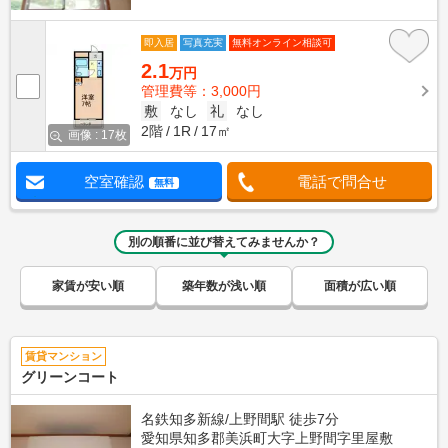
即入居
写真充実
無料オンライン相談可
2.1
万円
管理費等：3,000円
敷
なし
礼
なし
2階
1R
17㎡
画像 : 17枚
空室確認
電話で問合せ
無料
別の順番に並び替えてみませんか？
家賃が安い順
築年数が浅い順
面積が広い順
賃貸マンション
グリーンコート
名鉄知多新線/上野間駅 徒歩7分
愛知県知多郡美浜町大字上野間字里屋敷