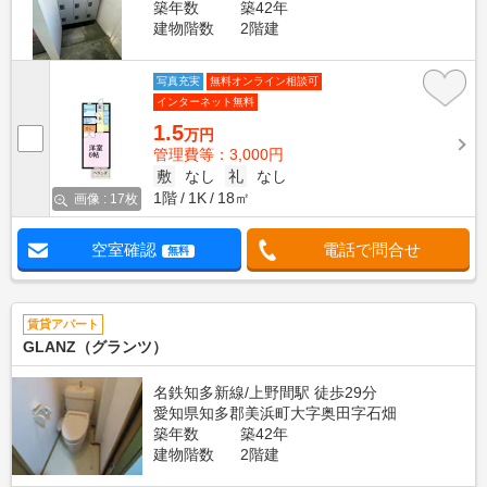
築年数
築42年
建物階数
2階建
写真充実
無料オンライン相談可
インターネット無料
1.5
万円
管理費等：3,000円
敷
なし
礼
なし
1階
1K
18㎡
画像 : 17枚
空室確認
電話で問合せ
無料
賃貸アパート
GLANZ（グランツ）
名鉄知多新線/上野間駅 徒歩29分
愛知県知多郡美浜町大字奥田字石畑
築年数
築42年
建物階数
2階建