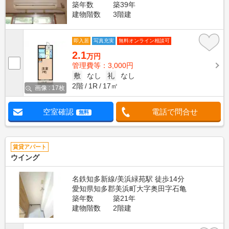
築年数
築39年
建物階数
3階建
即入居
写真充実
無料オンライン相談可
2.1
万円
管理費等：3,000円
敷
なし
礼
なし
2階
1R
17㎡
画像 : 17枚
空室確認
電話で問合せ
無料
賃貸アパート
ウイング
名鉄知多新線/美浜緑苑駅 徒歩14分
愛知県知多郡美浜町大字奥田字石亀
築年数
築21年
建物階数
2階建