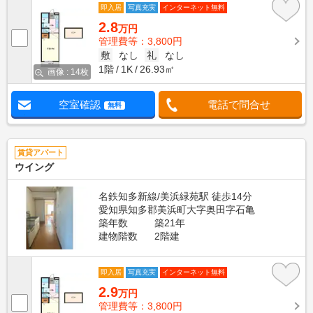
即入居
写真充実
インターネット無料
2.8
万円
管理費等：3,800円
敷
なし
礼
なし
1階
1K
26.93㎡
画像 : 14枚
空室確認
電話で問合せ
無料
賃貸アパート
ウイング
名鉄知多新線/美浜緑苑駅 徒歩14分
愛知県知多郡美浜町大字奥田字石亀
築年数
築21年
建物階数
2階建
即入居
写真充実
インターネット無料
2.9
万円
管理費等：3,800円