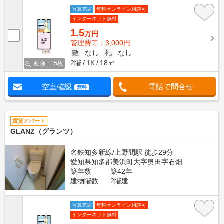
写真充実
無料オンライン相談可
インターネット無料
1.5
万円
管理費等：3,000円
敷
なし
礼
なし
2階
1K
18㎡
画像 : 15枚
空室確認
電話で問合せ
無料
賃貸アパート
GLANZ（グランツ）
名鉄知多新線/上野間駅 徒歩29分
愛知県知多郡美浜町大字奥田字石畑
築年数
築42年
建物階数
2階建
写真充実
無料オンライン相談可
インターネット無料