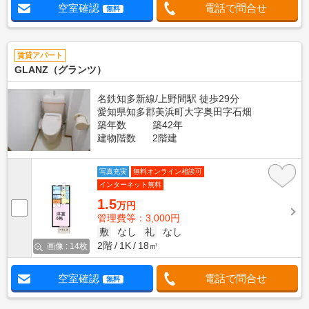
空室確認
電話で問合せ
無料
賃貸アパート
GLANZ（グランツ）
名鉄知多新線/上野間駅 徒歩29分
愛知県知多郡美浜町大字奥田字石畑
築年数
築42年
建物階数
2階建
写真充実
無料オンライン相談可
インターネット無料
1.5
万円
管理費等：3,000円
敷
なし
礼
なし
2階
1K
18㎡
画像 : 14枚
空室確認
電話で問合せ
無料