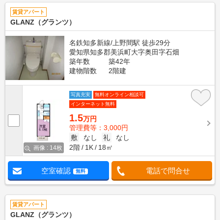
賃貸アパート
GLANZ（グランツ）
名鉄知多新線/上野間駅 徒歩29分
愛知県知多郡美浜町大字奥田字石畑
築年数
築42年
建物階数
2階建
写真充実
無料オンライン相談可
インターネット無料
1.5
万円
管理費等：3,000円
敷
なし
礼
なし
2階
1K
18㎡
画像 : 14枚
空室確認
電話で問合せ
無料
賃貸アパート
GLANZ（グランツ）