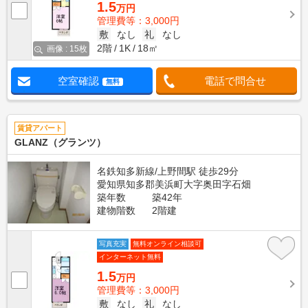
1.5
万円
管理費等：3,000円
敷
なし
礼
なし
2階
1K
18㎡
画像 : 15枚
空室確認
電話で問合せ
無料
賃貸アパート
GLANZ（グランツ）
名鉄知多新線/上野間駅 徒歩29分
愛知県知多郡美浜町大字奥田字石畑
築年数
築42年
建物階数
2階建
写真充実
無料オンライン相談可
インターネット無料
1.5
万円
管理費等：3,000円
敷
なし
礼
なし