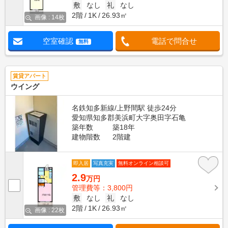
敷
なし
礼
なし
2階
1K
26.93㎡
画像 : 14枚
空室確認
電話で問合せ
無料
賃貸アパート
ウイング
名鉄知多新線/上野間駅 徒歩24分
愛知県知多郡美浜町大字奥田字石亀
築年数
築18年
建物階数
2階建
即入居
写真充実
無料オンライン相談可
2.9
万円
管理費等：3,800円
敷
なし
礼
なし
2階
1K
26.93㎡
画像 : 22枚