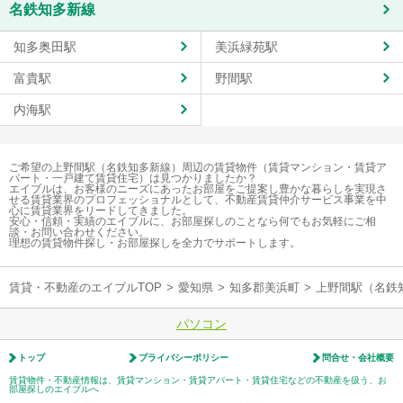
名鉄知多新線
知多奥田駅
美浜緑苑駅
富貴駅
野間駅
内海駅
ご希望の上野間駅（名鉄知多新線）周辺の賃貸物件（賃貸マンション・賃貸ア
パート・一戸建て賃貸住宅）は見つかりましたか？
エイブルは、お客様のニーズにあったお部屋をご提案し豊かな暮らしを実現さ
せる賃貸業界のプロフェッショナルとして、不動産賃貸仲介サービス事業を中
心に賃貸業界をリードしてきました。
安心・信頼・実績のエイブルに、お部屋探しのことなら何でもお気軽にご相
談・お問い合わせください。
理想の賃貸物件探し・お部屋探しを全力でサポートします。
賃貸・不動産のエイブルTOP
>
愛知県
>
知多郡美浜町
>
上野間駅（名鉄
パソコン
トップ
プライバシーポリシー
問合せ・会社概要
賃貸物件・不動産情報は、賃貸マンション・賃貸アパート・賃貸住宅などの不動産を扱う、お
部屋探しのエイブルへ