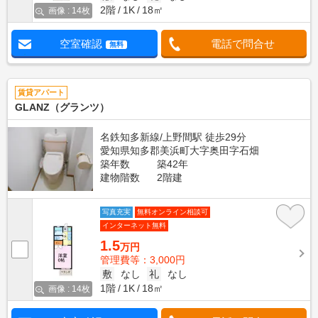
2階
1K
18㎡
画像 : 14枚
空室確認
電話で問合せ
無料
賃貸アパート
GLANZ（グランツ）
名鉄知多新線/上野間駅 徒歩29分
愛知県知多郡美浜町大字奥田字石畑
築年数
築42年
建物階数
2階建
写真充実
無料オンライン相談可
インターネット無料
1.5
万円
管理費等：3,000円
敷
なし
礼
なし
1階
1K
18㎡
画像 : 14枚