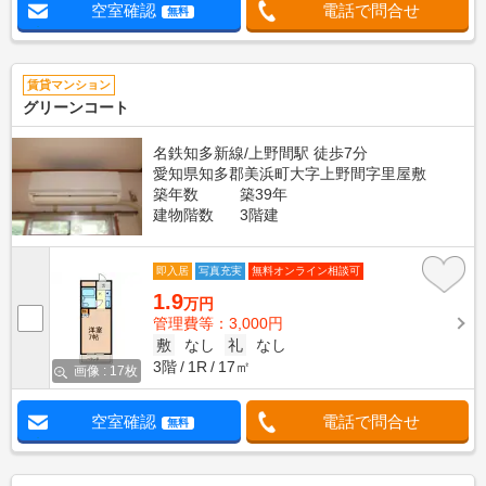
空室確認
電話で問合せ
無料
賃貸マンション
グリーンコート
名鉄知多新線/上野間駅 徒歩7分
愛知県知多郡美浜町大字上野間字里屋敷
築年数
築39年
建物階数
3階建
即入居
写真充実
無料オンライン相談可
1.9
万円
管理費等：3,000円
敷
なし
礼
なし
3階
1R
17㎡
画像 : 17枚
空室確認
電話で問合せ
無料