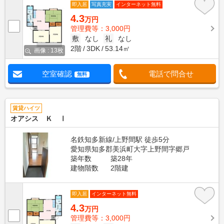
即入居
写真充実
インターネット無料
4.3
万円
管理費等：3,000円
敷
なし
礼
なし
2階
3DK
53.14㎡
画像 : 13枚
空室確認
電話で問合せ
無料
賃貸ハイツ
オアシス Ｋ Ⅰ
名鉄知多新線/上野間駅 徒歩5分
愛知県知多郡美浜町大字上野間字郷戸
築年数
築28年
建物階数
2階建
即入居
インターネット無料
4.3
万円
管理費等：3,000円