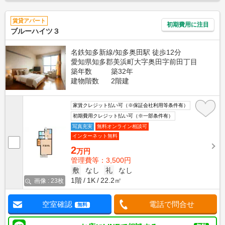
賃貸アパート
初期費用に注目
ブルーハイツ３
名鉄知多新線/知多奥田駅 徒歩12分
愛知県知多郡美浜町大字奥田字前田丁目
築年数
築32年
建物階数
2階建
家賃クレジット払い可（※保証会社利用等条件有）
初期費用クレジット払い可（※一部条件有）
写真充実
無料オンライン相談可
インターネット無料
2
万円
管理費等：3,500円
敷
なし
礼
なし
1階
1K
22.2㎡
画像 : 23枚
空室確認
電話で問合せ
無料