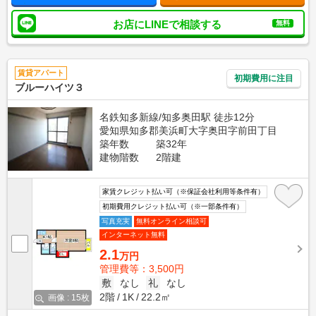
お店にLINEで相談する
無料
賃貸アパート
初期費用に注目
ブルーハイツ３
名鉄知多新線/知多奥田駅 徒歩12分
愛知県知多郡美浜町大字奥田字前田丁目
築年数
築32年
建物階数
2階建
家賃クレジット払い可（※保証会社利用等条件有）
初期費用クレジット払い可（※一部条件有）
写真充実
無料オンライン相談可
インターネット無料
2.1
万円
管理費等：3,500円
敷
なし
礼
なし
2階
1K
22.2㎡
画像 : 15枚