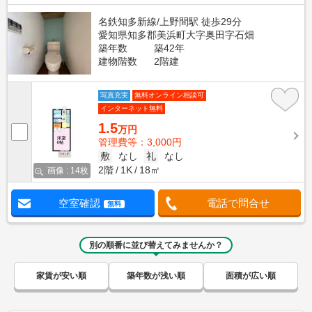
名鉄知多新線/上野間駅 徒歩29分
愛知県知多郡美浜町大字奥田字石畑
築年数
築42年
建物階数
2階建
写真充実
無料オンライン相談可
インターネット無料
1.5
万円
管理費等：3,000円
敷
なし
礼
なし
2階
1K
18㎡
画像 : 14枚
空室確認
電話で問合せ
無料
別の順番に並び替えてみませんか？
家賃が安い順
築年数が浅い順
面積が広い順