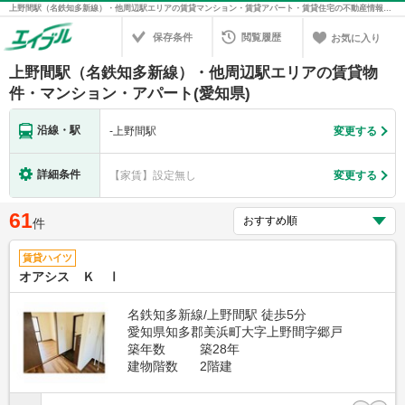
上野間駅（名鉄知多新線）・他周辺駅エリアの賃貸マンション・賃貸アパート・賃貸住宅の不動産情報を検索！不動産賃貸の物件探しは、お部屋探しのエイブル
保存条件
閲覧履歴
お気に入り
上野間駅（名鉄知多新線）・他周辺駅エリアの賃貸物
件・マンション・アパート(愛知県)
沿線・駅
-
上野間駅
変更する
詳細条件
【家賃】設定無し
変更する
61
件
賃貸ハイツ
オアシス Ｋ Ⅰ
名鉄知多新線/上野間駅 徒歩5分
愛知県知多郡美浜町大字上野間字郷戸
築年数
築28年
建物階数
2階建