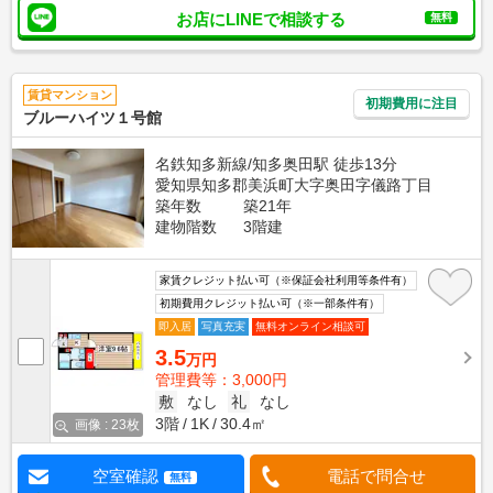
お店にLINEで相談する
無料
賃貸マンション
初期費用に注目
ブルーハイツ１号館
名鉄知多新線/知多奥田駅 徒歩13分
愛知県知多郡美浜町大字奥田字儀路丁目
築年数
築21年
建物階数
3階建
家賃クレジット払い可（※保証会社利用等条件有）
初期費用クレジット払い可（※一部条件有）
即入居
写真充実
無料オンライン相談可
3.5
万円
管理費等：3,000円
敷
なし
礼
なし
3階
1K
30.4㎡
画像 : 23枚
空室確認
電話で問合せ
無料