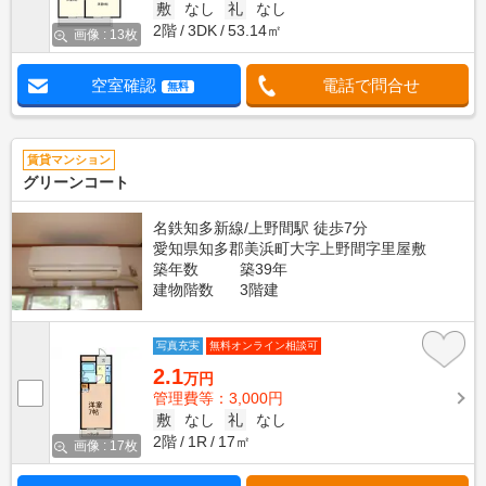
敷
なし
礼
なし
2階
3DK
53.14㎡
画像 : 13枚
空室確認
電話で問合せ
無料
賃貸マンション
グリーンコート
名鉄知多新線/上野間駅 徒歩7分
愛知県知多郡美浜町大字上野間字里屋敷
築年数
築39年
建物階数
3階建
写真充実
無料オンライン相談可
2.1
万円
管理費等：3,000円
敷
なし
礼
なし
2階
1R
17㎡
画像 : 17枚