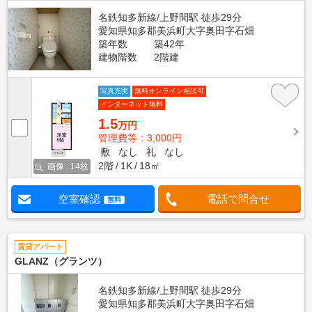
名鉄知多新線/上野間駅 徒歩29分
愛知県知多郡美浜町大字奥田字石畑
築年数
築42年
建物階数
2階建
写真充実
無料オンライン相談可
インターネット無料
1.5
万円
管理費等：3,000円
敷
なし
礼
なし
2階
1K
18㎡
画像 : 14枚
空室確認
電話で問合せ
無料
賃貸アパート
GLANZ（グランツ）
名鉄知多新線/上野間駅 徒歩29分
愛知県知多郡美浜町大字奥田字石畑