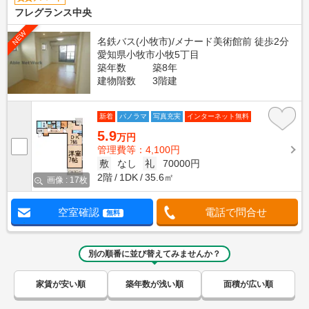
フレグランス中央
NEW
名鉄バス(小牧市)/メナード美術館前 徒歩2分
愛知県小牧市小牧5丁目
築年数
築8年
建物階数
3階建
新着
パノラマ
写真充実
インターネット無料
5.9
万円
管理費等：4,100円
敷
なし
礼
70000円
2階
1DK
35.6㎡
画像 : 17枚
空室確認
電話で問合せ
無料
別の順番に並び替えてみませんか？
家賃が安い順
築年数が浅い順
面積が広い順