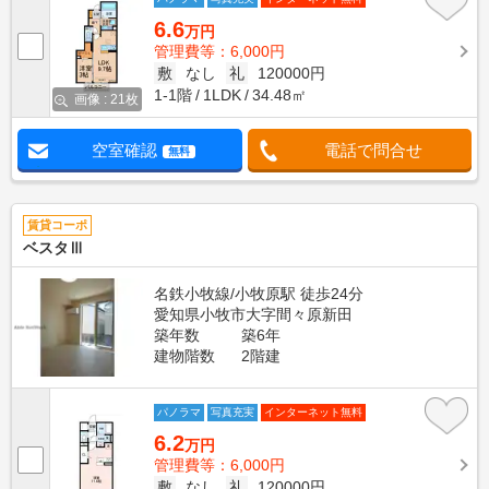
6.6
万円
管理費等：6,000円
敷
なし
礼
120000円
1-1階
1LDK
34.48㎡
画像 : 21枚
空室確認
電話で問合せ
無料
賃貸コーポ
ベスタⅢ
名鉄小牧線/小牧原駅 徒歩24分
愛知県小牧市大字間々原新田
築年数
築6年
建物階数
2階建
パノラマ
写真充実
インターネット無料
6.2
万円
管理費等：6,000円
敷
なし
礼
120000円