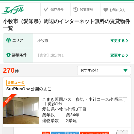
保存条件
閲覧履歴
お気に入り
小牧市（愛知県）周辺のインターネット無料の賃貸物件
一覧
エリア
-
小牧市
変更する
詳細条件
【家賃】設定無し
変更する
270
件
賃貸コーポ
SurPlusOne公園のよこ
NEW
こまき巡回バス 多気・小針コース/外堀三丁
目 徒歩1分
愛知県小牧市外堀3丁目
築年数
築34年
建物階数
2階建
新着
パノラマ
写真充実
インターネット無料