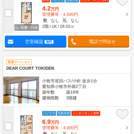
4.2
万円
管理費等：4,500円
敷
なし
礼
なし
2階
1K
28.02㎡
画像 : 15枚
空室確認
電話で問合せ
無料
賃貸マンション
DEAR COURT TOKIDEN
小牧市巡回バス/小針 徒歩1分
愛知県小牧市外堀2丁目
築年数
築18年
建物階数
3階建
パノラマ
写真充実
インターネット無料
6.9
万円
管理費等：4,000円
敷
なし
礼
なし