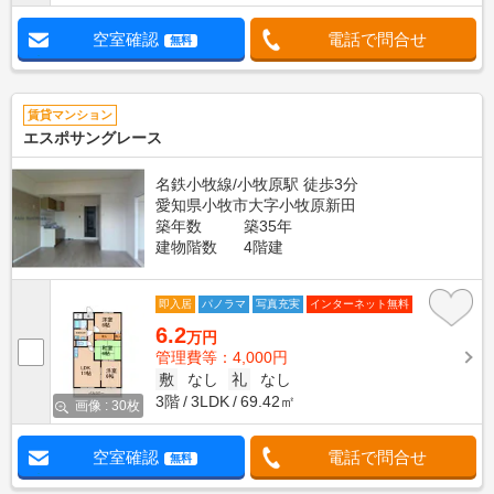
空室確認
電話で問合せ
無料
賃貸マンション
エスポサングレース
名鉄小牧線/小牧原駅 徒歩3分
愛知県小牧市大字小牧原新田
築年数
築35年
建物階数
4階建
即入居
パノラマ
写真充実
インターネット無料
6.2
万円
管理費等：4,000円
敷
なし
礼
なし
3階
3LDK
69.42㎡
画像 : 30枚
空室確認
電話で問合せ
無料