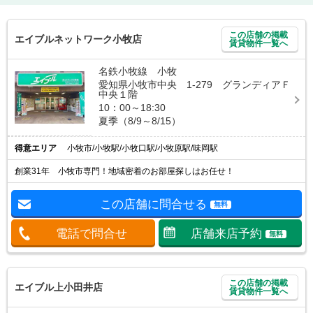
この店舗の掲載
エイブルネットワーク小牧店
賃貸物件一覧へ
名鉄小牧線 小牧
愛知県小牧市中央 1-279 グランディアＦ
中央１階
10：00～18:30
夏季（8/9～8/15）
得意エリア
小牧市/小牧駅/小牧口駅/小牧原駅/味岡駅
創業31年 小牧市専門！地域密着のお部屋探しはお任せ！
この店舗に問合せる
無料
電話で問合せ
店舗来店予約
無料
この店舗の掲載
エイブル上小田井店
賃貸物件一覧へ