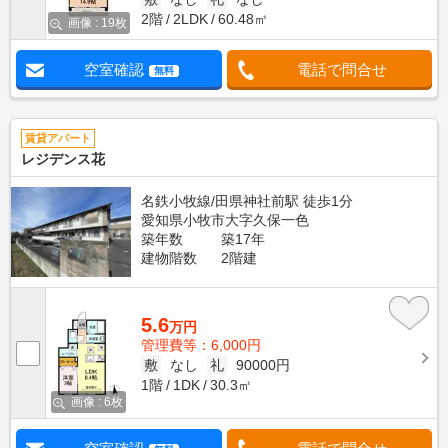
2階
2LDK
60.48㎡
画像 : 19枚
空室確認
電話で問合せ
無料
賃貸アパート
レジデンス花
名鉄小牧線/田県神社前駅 徒歩1分
愛知県小牧市大字久保一色
築年数
築17年
建物階数
2階建
5.6
万円
管理費等：6,000円
敷
なし
礼
90000円
1階
1DK
30.3㎡
画像 : 6枚