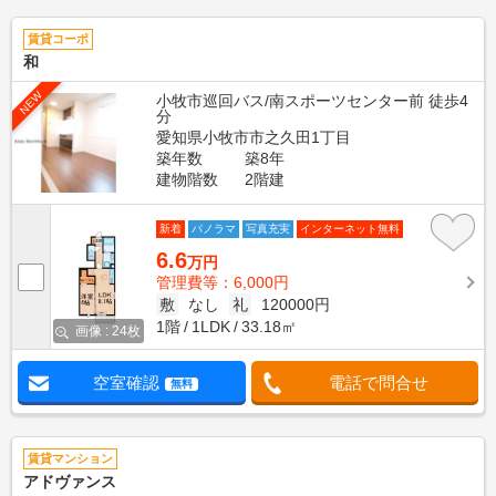
賃貸コーポ
和
NEW
小牧市巡回バス/南スポーツセンター前 徒歩4
分
愛知県小牧市市之久田1丁目
築年数
築8年
建物階数
2階建
新着
パノラマ
写真充実
インターネット無料
6.6
万円
管理費等：6,000円
敷
なし
礼
120000円
1階
1LDK
33.18㎡
画像 : 24枚
空室確認
電話で問合せ
無料
賃貸マンション
アドヴァンス