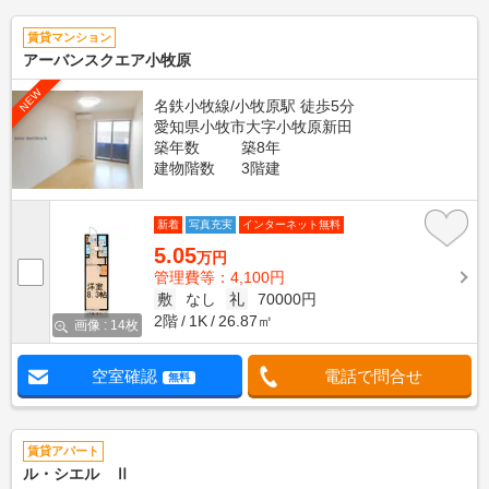
賃貸マンション
アーバンスクエア小牧原
NEW
名鉄小牧線/小牧原駅 徒歩5分
愛知県小牧市大字小牧原新田
築年数
築8年
建物階数
3階建
新着
写真充実
インターネット無料
5.05
万円
管理費等：4,100円
敷
なし
礼
70000円
2階
1K
26.87㎡
画像 : 14枚
空室確認
電話で問合せ
無料
賃貸アパート
ル・シエル Ⅱ