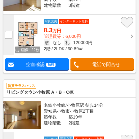
建物階数
3階建
写真充実
インターネット無料
8.3
万円
管理費等：6,000円
敷
なし
礼
120000円
2階
2LDK
60.89㎡
画像 : 22枚
空室確認
電話で問合せ
無料
賃貸テラスハウス
リビングタウン小牧原 A・B・C棟
名鉄小牧線/小牧原駅 徒歩14分
愛知県小牧市小牧原2丁目
築年数
築19年
建物階数
2階建
パノラマ
写真充実
インターネット無料