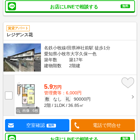
お店にLINEで相談する
無料
賃貸アパート
レジデンス花
名鉄小牧線/田県神社前駅 徒歩1分
愛知県小牧市大字久保一色
築年数
築17年
建物階数
2階建
5.9
万円
管理費等：6,000円
敷
なし
礼
90000円
2階
1LDK
36.85㎡
画像 : 6枚
空室確認
電話で問合せ
無料
お店にLINEで相談する
無料