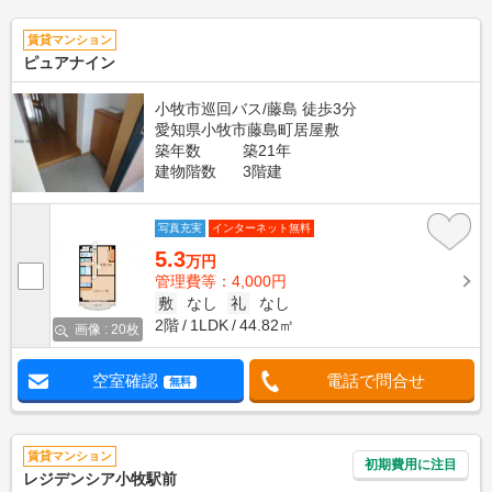
賃貸マンション
ピュアナイン
小牧市巡回バス/藤島 徒歩3分
愛知県小牧市藤島町居屋敷
築年数
築21年
建物階数
3階建
写真充実
インターネット無料
5.3
万円
管理費等：4,000円
敷
なし
礼
なし
2階
1LDK
44.82㎡
画像 : 20枚
空室確認
電話で問合せ
無料
賃貸マンション
初期費用に注目
レジデンシア小牧駅前