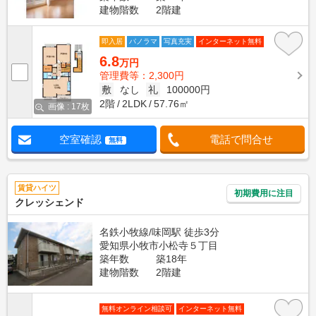
建物階数
2階建
即入居
パノラマ
写真充実
インターネット無料
6.8
万円
管理費等：2,300円
敷
なし
礼
100000円
2階
2LDK
57.76㎡
画像 : 17枚
空室確認
電話で問合せ
無料
賃貸ハイツ
初期費用に注目
クレッシェンド
名鉄小牧線/味岡駅 徒歩3分
愛知県小牧市小松寺５丁目
築年数
築18年
建物階数
2階建
無料オンライン相談可
インターネット無料