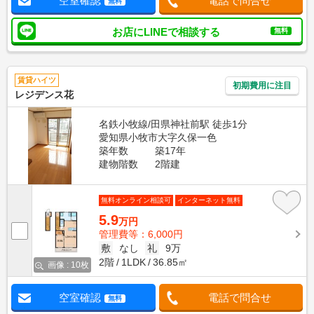
空室確認
電話で問合せ
無料
お店にLINEで相談する
無料
賃貸ハイツ
初期費用に注目
レジデンス花
名鉄小牧線/田県神社前駅 徒歩1分
愛知県小牧市大字久保一色
築年数
築17年
建物階数
2階建
無料オンライン相談可
インターネット無料
5.9
万円
管理費等：6,000円
敷
なし
礼
9万
2階
1LDK
36.85㎡
画像 : 10枚
空室確認
電話で問合せ
無料