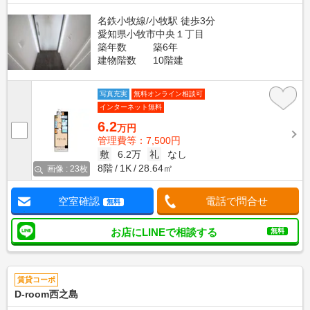
名鉄小牧線/小牧駅 徒歩3分
愛知県小牧市中央１丁目
築年数
築6年
建物階数
10階建
写真充実
無料オンライン相談可
インターネット無料
6.2
万円
管理費等：7,500円
敷
6.2万
礼
なし
8階
1K
28.64㎡
画像 : 23枚
空室確認
電話で問合せ
無料
お店にLINEで相談する
無料
賃貸コーポ
D-room西之島