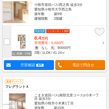
小牧市巡回バス/西之島 徒歩3分
愛知県小牧市大字西之島
築年数
築9年
建物階数
2階建
写真充実
インターネット無料
6.4
万円
管理費等：6,000円
敷
なし
礼
90000円
2階
1LDK
41.24㎡
画像 : 24枚
空室確認
電話で問合せ
無料
賃貸アパート
フレグラントＡ
こまき巡回バス(南部北里コース)/小木一丁
目 徒歩3分
愛知県小牧市小木東1丁目
築年数
築15年