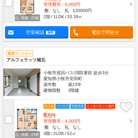
管理費等：6,000円
敷
なし
礼
120000円
2階
1LDK
33.39㎡
画像 : 23枚
空室確認
電話で問合せ
無料
賃貸マンション
アルフェラッツ城北
小牧市巡回バス/消防署前 徒歩3分
愛知県小牧市安田町
築年数
築23年
建物階数
3階建
即入居
パノラマ
写真充実
インターネット無料
6
万円
管理費等：4,000円
敷
なし
礼
なし
3階
2LDK
52㎡
画像 : 29枚