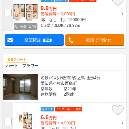
9.9
万円
管理費等：6,000円
敷
なし
礼
120000円
1-2階
3LDK
78.97㎡
画像 : 17枚
空室確認
電話で問合せ
無料
賃貸アパート
ハート フラワー
名鉄バス(小牧市)/西之島 徒歩4分
愛知県小牧市西島町
築年数
築11年
建物階数
2階建
写真充実
インターネット無料
6.6
万円
管理費等：4,500円
敷
1ヶ月
礼
なし