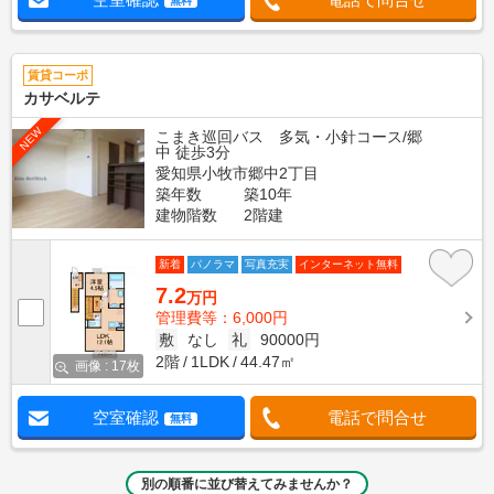
無料
賃貸コーポ
カサベルテ
NEW
こまき巡回バス 多気・小針コース/郷
中 徒歩3分
愛知県小牧市郷中2丁目
築年数
築10年
建物階数
2階建
新着
パノラマ
写真充実
インターネット無料
7.2
万円
管理費等：6,000円
敷
なし
礼
90000円
2階
1LDK
44.47㎡
画像 : 17枚
空室確認
電話で問合せ
無料
別の順番に並び替えてみませんか？