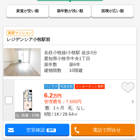
家賃が安い順
築年数が浅い順
面積が広い順
賃貸マンション
レジデンシア小牧駅前
名鉄小牧線/小牧駅 徒歩3分
愛知県小牧市中央1丁目
築年数
築6年
建物階数
10階建
パノラマ
写真充実
インターネット無料
6.2
万円
管理費等：7,500円
敷
1ヶ月
礼
なし
8階
1K
28.64㎡
画像 : 20枚
空室確認
電話で問合せ
無料