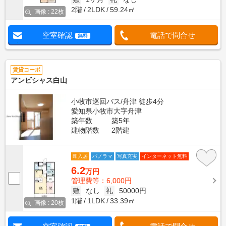
2階
2LDK
59.24㎡
画像 : 22枚
空室確認
電話で問合せ
無料
賃貸コーポ
アンビシャス白山
小牧市巡回バス/舟津 徒歩4分
愛知県小牧市大字舟津
築年数
築5年
建物階数
2階建
即入居
パノラマ
写真充実
インターネット無料
6.2
万円
管理費等：6,000円
敷
なし
礼
50000円
1階
1LDK
33.39㎡
画像 : 20枚