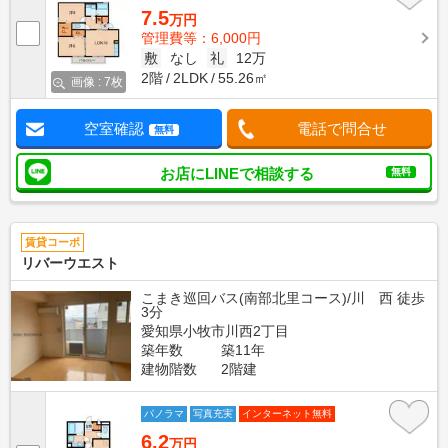
7.5
万円
管理費等：6,000円
敷
なし
礼
12万
2階
2LDK
55.26㎡
画像 : 7枚
空室確認
電話で問合せ
無料
お店にLINEで相談する
無料
賃貸コーポ
リバーウエスト
こまき巡回バス(南部北里コース)/川 西 徒歩
3分
愛知県小牧市川西2丁目
築年数
築11年
建物階数
2階建
パノラマ
写真充実
インターネット無料
6.2
万円