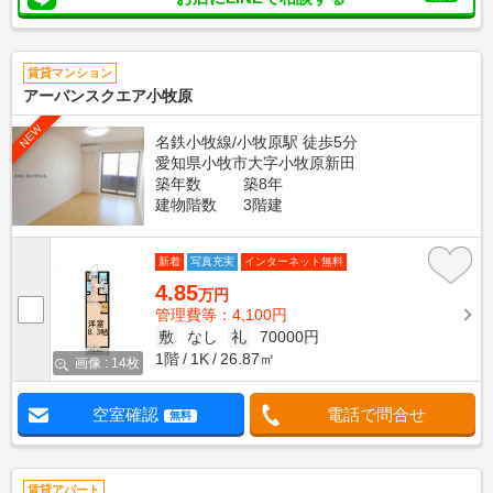
賃貸マンション
アーバンスクエア小牧原
NEW
名鉄小牧線/小牧原駅 徒歩5分
愛知県小牧市大字小牧原新田
築年数
築8年
建物階数
3階建
新着
写真充実
インターネット無料
4.85
万円
管理費等：4,100円
敷
なし
礼
70000円
1階
1K
26.87㎡
画像 : 14枚
空室確認
電話で問合せ
無料
賃貸アパート