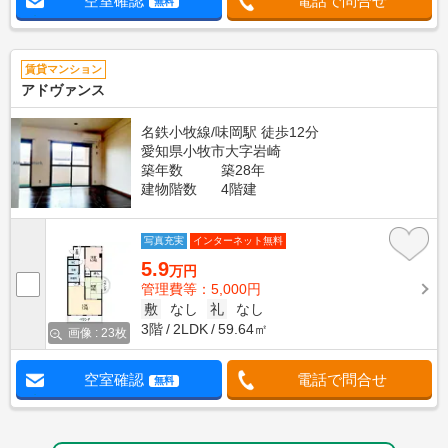
空室確認
電話で問合せ
無料
賃貸マンション
アドヴァンス
名鉄小牧線/味岡駅 徒歩12分
愛知県小牧市大字岩崎
築年数
築28年
建物階数
4階建
写真充実
インターネット無料
5.9
万円
管理費等：5,000円
敷
なし
礼
なし
3階
2LDK
59.64㎡
画像 : 23枚
空室確認
電話で問合せ
無料