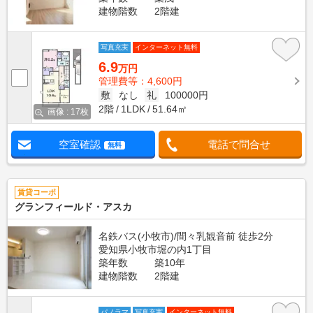
建物階数
2階建
写真充実
インターネット無料
6.9
万円
管理費等：4,600円
敷
なし
礼
100000円
2階
1LDK
51.64㎡
画像 : 17枚
空室確認
電話で問合せ
無料
賃貸コーポ
グランフィールド・アスカ
名鉄バス(小牧市)/間々乳観音前 徒歩2分
愛知県小牧市堀の内1丁目
築年数
築10年
建物階数
2階建
パノラマ
写真充実
インターネット無料