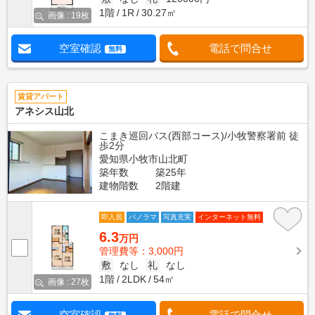
1階
1R
30.27㎡
画像 : 19枚
空室確認
電話で問合せ
無料
賃貸アパート
アネシス山北
こまき巡回バス(西部コース)/小牧警察署前 徒
歩2分
愛知県小牧市山北町
築年数
築25年
建物階数
2階建
即入居
パノラマ
写真充実
インターネット無料
6.3
万円
管理費等：3,000円
敷
なし
礼
なし
1階
2LDK
54㎡
画像 : 27枚
空室確認
電話で問合せ