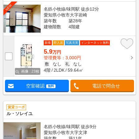
NEW
名鉄小牧線/味岡駅 徒歩12分
愛知県小牧市大字岩崎
築年数
築28年
建物階数
4階建
新着
即入居
写真充実
インターネット無料
5.9
万円
管理費等：3,000円
敷
なし
礼
なし
4階
2LDK
59.64㎡
画像 : 23枚
空室確認
電話で問合せ
無料
賃貸コーポ
ル・ソレイユ
名鉄小牧線/味岡駅 徒歩9分
愛知県小牧市大字文津
築年数
築11年