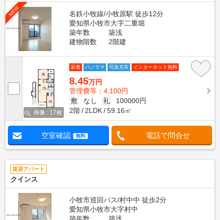
NEW
名鉄小牧線/小牧原駅 徒歩12分
愛知県小牧市大字二重堀
築年数
築浅
建物階数
2階建
新着
パノラマ
写真充実
インターネット無料
8.45
万円
管理費等：4,100円
敷
なし
礼
100000円
2階
2LDK
59.16㎡
画像 : 17枚
空室確認
電話で問合せ
無料
賃貸アパート
クインス
小牧市巡回バス/村中中 徒歩2分
愛知県小牧市大字村中
築年数
築浅