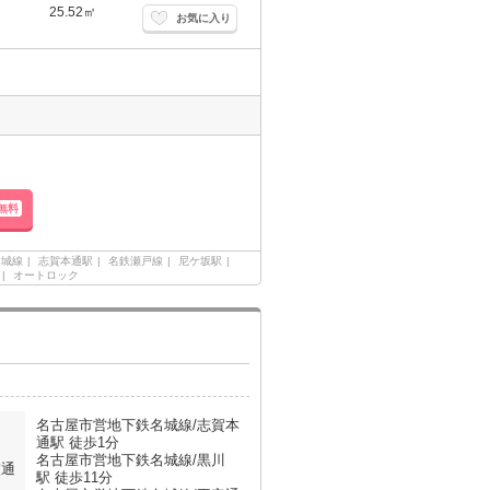
25.52㎡
お気に入り
無料
名城線
志賀本通駅
名鉄瀬戸線
尼ケ坂駅
オートロック
名古屋市営地下鉄名城線/志賀本
通駅 徒歩1分
名古屋市営地下鉄名城線/黒川
交通
駅 徒歩11分