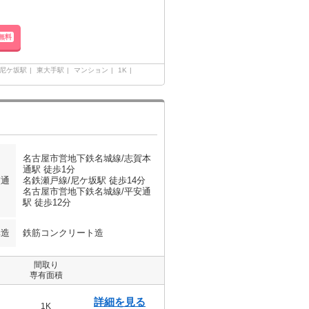
無料
尼ケ坂駅
東大手駅
マンション
1K
名古屋市営地下鉄名城線/志賀本
通駅 徒歩1分
交通
名鉄瀬戸線/尼ケ坂駅 徒歩14分
名古屋市営地下鉄名城線/平安通
駅 徒歩12分
構造
鉄筋コンクリート造
間取り
専有面積
詳細を見る
1K