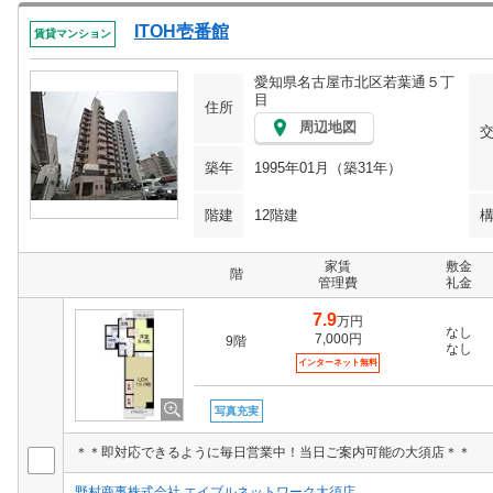
ITOH壱番館
賃貸マンション
愛知県名古屋市北区若葉通５丁
目
住所
周辺地図
築年
1995年01月（築31年）
階建
12階建
家賃
敷金
階
管理費
礼金
7.9
万円
なし
7,000円
9階
なし
インターネット無料
写真充実
＊＊即対応できるように毎日営業中！当日ご案内可能の大須店＊＊
野村商事株式会社 エイブルネットワーク大須店