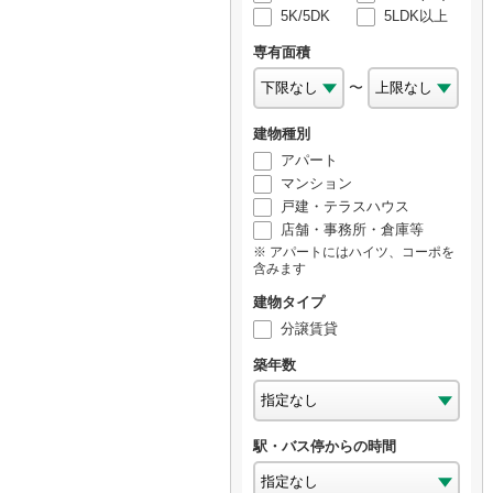
5K/5DK
5LDK以上
専有面積
〜
建物種別
アパート
マンション
戸建・テラスハウス
店舗・事務所・倉庫等
アパートにはハイツ、コーポを
含みます
建物タイプ
分譲賃貸
築年数
駅・バス停からの時間