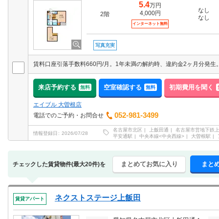
5.4
万円
なし
4,000円
2階
なし
インターネット無料
写真充実
来店予約する
空室確認する
初期費用を聞く
無料
無料
エイブル 大曽根店
052-981-3499
電話でのご予約・お問合せ
名古屋市北区
上飯田通
名古屋市営地下鉄
情報登録日
2026/07/28
平安通駅
中央本線<中央西線>
大曽根駅
まとめてお気に入り
まと
チェックした賃貸物件(最大20件)を
ネクストステージ上飯田
賃貸アパート