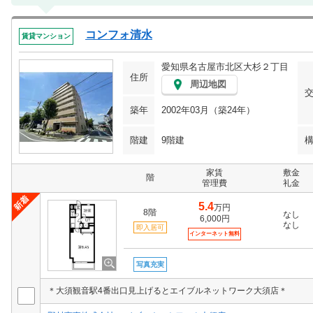
コンフォ清水
賃貸マンション
愛知県名古屋市北区大杉２丁目
住所
周辺地図
築年
2002年03月（築24年）
階建
9階建
家賃
敷金
階
管理費
礼金
5.4
万円
8階
なし
6,000円
なし
即入居可
インターネット無料
写真充実
＊大須観音駅4番出口見上げるとエイブルネットワーク大須店＊