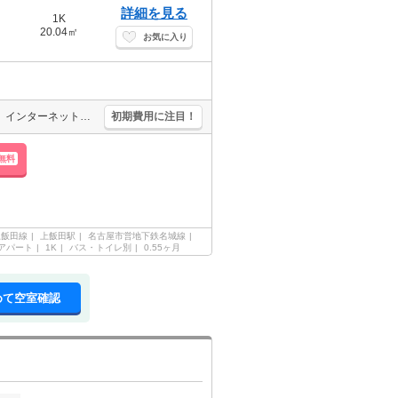
詳細を見る
1K
20.04㎡
お気に入り
賃料口座引落手数料660円/月。1年未満の解約時、違約金2ヶ月分発生。インターネット無料。
初期費用に注目！
無料
上飯田線
上飯田駅
名古屋市営地下鉄名城線
アパート
1K
バス・トイレ別
0.55ヶ月
めて空室確認