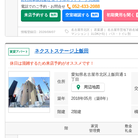
052-433-2088
電話でのご予約・お問合せ
来店予約する
空室確認する
初期費用を聞く
無料
無料
名古屋市北区
若葉通
名古屋市営地下鉄名
情報登録日
2026/08/07
マンション
1LDK(+S)
バス・トイレ別
ネクストステージ上飯田
賃貸アパート
休日は混雑するため来店予約がオススメです！
愛知県名古屋市北区上飯田通１
丁目
住所
周辺地図
築年
2018年05月（築8年）
階建
2階建
家賃
敷金
階
管理費
礼金