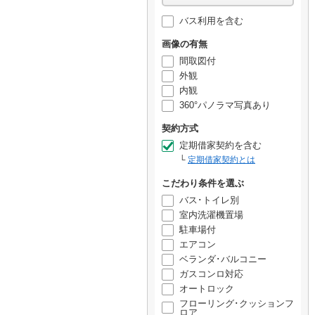
バス利用を含む
画像の有無
間取図付
外観
内観
360°パノラマ写真あり
契約方式
定期借家契約を含む
定期借家契約とは
こだわり条件を選ぶ
バス･トイレ別
室内洗濯機置場
駐車場付
エアコン
ベランダ･バルコニー
ガスコンロ対応
オートロック
フローリング･クッションフ
ロア