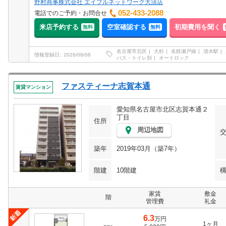
野村商事株式会社 エイブルネットワーク大須店
052-433-2088
電話でのご予約・お問合せ
来店予約する
空室確認する
初期費用を聞く
無料
無料
名古屋市北区
大杉
名鉄瀬戸線
清水駅
情報登録日
2026/08/06
バス・トイレ別
オートロック
ファスティーナ志賀本通
賃貸マンション
愛知県名古屋市北区志賀本通２
丁目
住所
周辺地図
築年
2019年03月（築7年）
階建
10階建
家賃
敷金
階
管理費
礼金
6.3
万円
1ヶ月