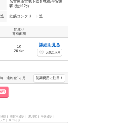
名古屋市営地下鉄名城線/平安通
駅 徒歩12分
構造
鉄筋コンクリート造
間取り
専有面積
詳細を見る
1K
26.4㎡
お気に入り
バイク置き場あり。宅配ボックスあり。オートロック。1年未満の解約時、違約金1ヶ月分発生。
初期費用に注目！
無料
名城線
志賀本通駅
黒川駅
平安通駅
ック
0.55ヶ月