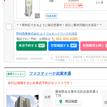
5,000円
5階
1ヶ月
インターネット無料
写真充実
＊＊即対応できるように毎日営業中！当日ご案内可能の大須店＊＊
野村商事株式会社 エイブルネットワーク大須店
052-433-2088
電話でのご予約・お問合せ
来店予約する
空室確認する
初期費用を聞く
無料
無料
名古屋市北区
志賀本通
名古屋市営地下鉄
情報登録日
2026/08/07
平安通駅
マンション
1K
バス・トイレ別
ファスティーナ志賀本通
賃貸マンション
休日は混雑するため来店予約がオススメです！
愛知県名古屋市北区志賀本通２
丁目
住所
周辺地図