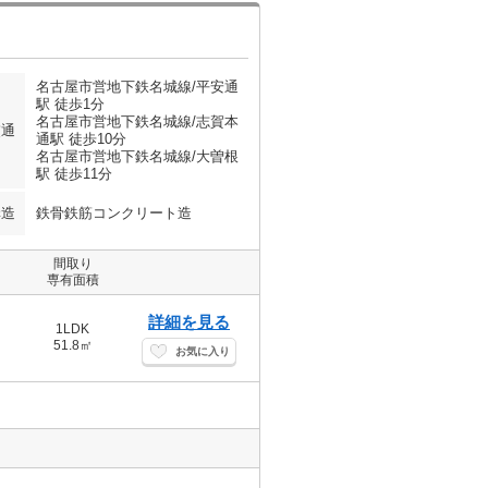
名古屋市営地下鉄名城線/平安通
駅 徒歩1分
名古屋市営地下鉄名城線/志賀本
交通
通駅 徒歩10分
名古屋市営地下鉄名城線/大曽根
駅 徒歩11分
構造
鉄骨鉄筋コンクリート造
間取り
専有面積
詳細を見る
1LDK
51.8㎡
お気に入り