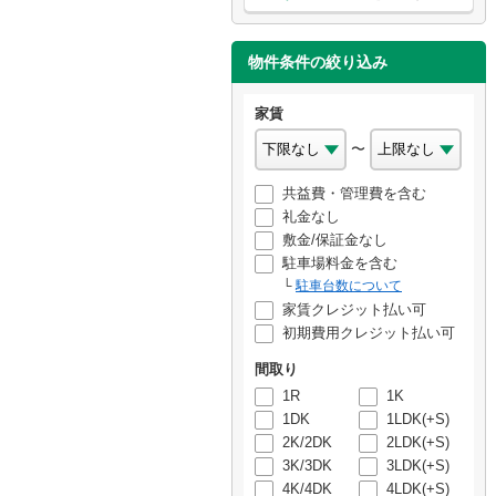
物件条件の絞り込み
家賃
〜
共益費・管理費を含む
礼金なし
敷金/保証金なし
駐車場料金を含む
駐車台数について
家賃クレジット払い可
初期費用クレジット払い可
間取り
1R
1K
1DK
1LDK(+S)
2K/2DK
2LDK(+S)
3K/3DK
3LDK(+S)
4K/4DK
4LDK(+S)