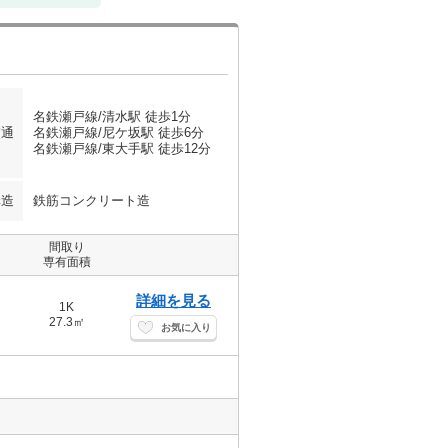
名鉄瀬戸線/清水駅 徒歩1分
交通
名鉄瀬戸線/尼ケ坂駅 徒歩6分
名鉄瀬戸線/東大手駅 徒歩12分
構造
鉄筋コンクリート造
間取り
専有面積
詳細を見る
1K
27.3㎡
お気に入り