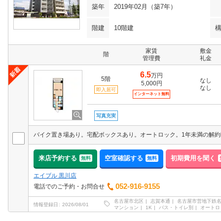
築年
2019年02月（築7年）
階建
10階建
家賃
敷金
階
管理費
礼金
6.5
万円
5階
なし
5,000円
なし
即入居可
インターネット無料
写真充実
来店予約する
空室確認する
初期費用を聞く
無料
無料
エイブル 黒川店
052-916-9155
電話でのご予約・お問合せ
名古屋市北区
志賀本通
名古屋市営地下鉄
情報登録日
2026/08/01
マンション
1K
バス・トイレ別
オートロ