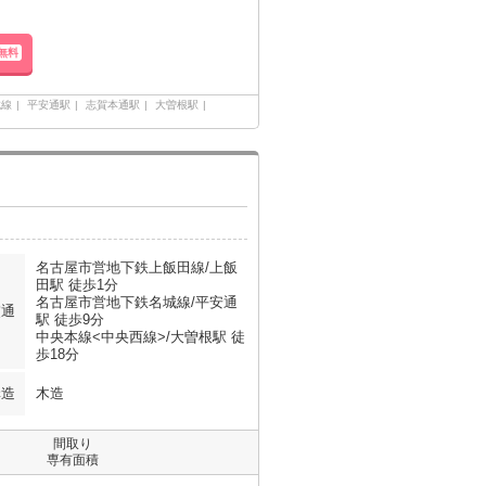
無料
城線
平安通駅
志賀本通駅
大曽根駅
名古屋市営地下鉄上飯田線/上飯
田駅 徒歩1分
名古屋市営地下鉄名城線/平安通
交通
駅 徒歩9分
中央本線<中央西線>/大曽根駅 徒
歩18分
構造
木造
間取り
専有面積