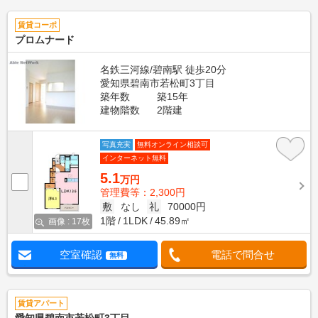
賃貸コーポ
プロムナード
名鉄三河線/碧南駅 徒歩20分
愛知県碧南市若松町3丁目
築年数
築15年
建物階数
2階建
写真充実
無料オンライン相談可
インターネット無料
5.1
万円
管理費等：2,300円
敷
なし
礼
70000円
1階
1LDK
45.89㎡
画像 : 17枚
空室確認
電話で問合せ
無料
賃貸アパート