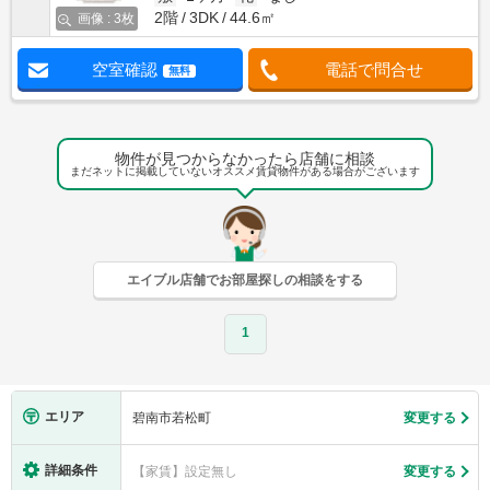
2階
3DK
44.6㎡
画像 : 3枚
空室確認
電話で問合せ
無料
物件が見つからなかったら店舗に相談
まだネットに掲載していないオススメ賃貸物件がある場合がございます
エイブル店舗でお部屋探しの相談をする
1
エリア
碧南市若松町
変更する
詳細条件
【家賃】設定無し
変更する