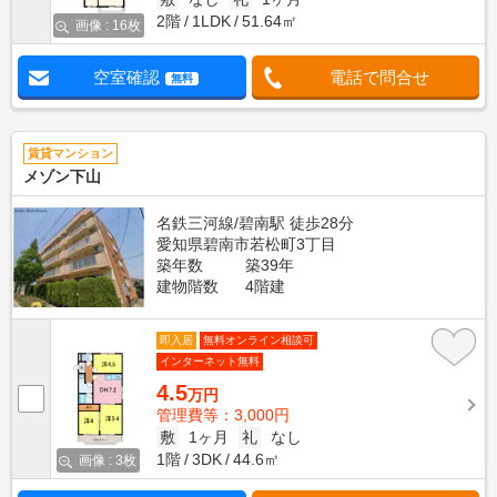
2階
1LDK
51.64㎡
画像 : 16枚
空室確認
電話で問合せ
無料
賃貸マンション
メゾン下山
名鉄三河線/碧南駅 徒歩28分
愛知県碧南市若松町3丁目
築年数
築39年
建物階数
4階建
即入居
無料オンライン相談可
インターネット無料
4.5
万円
管理費等：3,000円
敷
1ヶ月
礼
なし
1階
3DK
44.6㎡
画像 : 3枚