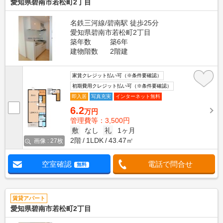
愛知県碧南市若松町2丁目
名鉄三河線/碧南駅 徒歩25分
愛知県碧南市若松町2丁目
築年数
築6年
建物階数
2階建
家賃クレジット払い可（※条件要確認）
初期費用クレジット払い可（※条件要確認）
即入居
写真充実
インターネット無料
6.2
万円
管理費等：3,500円
敷
なし
礼
1ヶ月
2階
1LDK
43.47㎡
画像 : 27枚
空室確認
電話で問合せ
無料
賃貸アパート
愛知県碧南市若松町2丁目