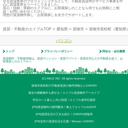
せる賃貸業界のプロフェッショナルとして、不動産賃貸仲介サービス事業を中
心に賃貸業界をリードしてきました。
安心・信頼・実績のエイブルに、お部屋探しのことなら何でもお気軽にご相
談・お問い合わせください。
理想の賃貸物件探し・お部屋探しを全力でサポートします。
賃貸・不動産のエイブルTOP
>
愛知県
>
碧南市
>
碧南市若松町（愛知県
パソコン
トップ
プライバシーポリシー
問合せ・会社概要
賃貸物件・不動産情報は、賃貸マンション・賃貸アパート・賃貸住宅などの不動産を扱う、お
部屋探しのエイブルへ
(C) ABLE INC. All rights reserved.
碧南市若松町の不動産賃貸の物件情報ならCHINTAI
過去の掲載物件も探せる！エイブル賃貸物件アーカイブ
学生の一人暮らし向け賃貸！エイブル進学応援部
[PR]賃貸物件の疑問解決！教えてエイブルAGENT
[PR]賃貸生活の工夫を紹介！CHINTAI情報局
[PR]女性の賃貸生活を応援！Woman.CHINTAI