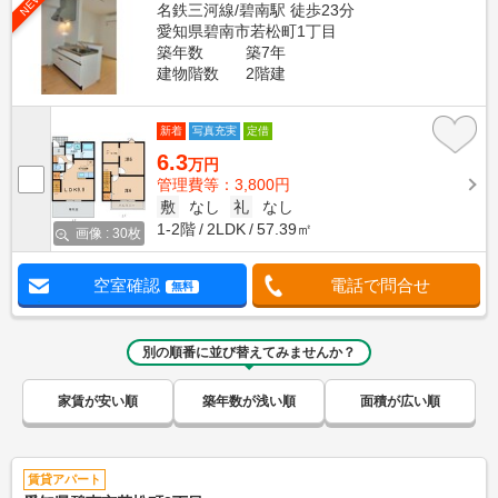
NEW
名鉄三河線/碧南駅 徒歩23分
愛知県碧南市若松町1丁目
築年数
築7年
建物階数
2階建
新着
写真充実
定借
6.3
万円
管理費等：3,800円
敷
なし
礼
なし
1-2階
2LDK
57.39㎡
画像 : 30枚
空室確認
電話で問合せ
無料
別の順番に並び替えてみませんか？
家賃が安い順
築年数が浅い順
面積が広い順
賃貸アパート