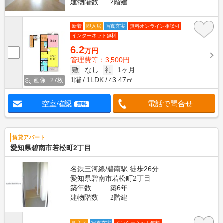
建物階数
2階建
新着
即入居
写真充実
無料オンライン相談可
インターネット無料
6.2
万円
管理費等：3,500円
敷
なし
礼
1ヶ月
1階
1LDK
43.47㎡
画像 : 27枚
空室確認
電話で問合せ
無料
賃貸アパート
愛知県碧南市若松町2丁目
名鉄三河線/碧南駅 徒歩26分
愛知県碧南市若松町2丁目
築年数
築6年
建物階数
2階建
即入居
写真充実
インターネット無料