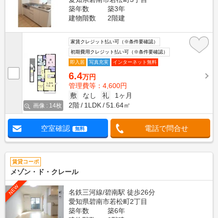
築年数
築3年
建物階数
2階建
家賃クレジット払い可（※条件要確認）
初期費用クレジット払い可（※条件要確認）
即入居
写真充実
インターネット無料
6.4
万円
管理費等：4,600円
敷
なし
礼
1ヶ月
2階
1LDK
51.64㎡
画像 : 14枚
空室確認
電話で問合せ
無料
賃貸コーポ
メゾン・ド・クレール
NEW
名鉄三河線/碧南駅 徒歩26分
愛知県碧南市若松町2丁目
築年数
築6年