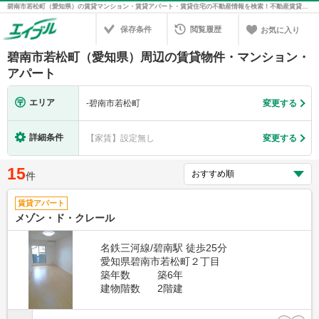
碧南市若松町（愛知県）の賃貸マンション・賃貸アパート・賃貸住宅の不動産情報を検索！不動産賃貸の物件探しは、お部屋探しのエイブル
保存条件
閲覧履歴
お気に入り
碧南市若松町（愛知県）周辺の賃貸物件・マンション・
アパート
エリア
-
碧南市若松町
変更する
詳細条件
【家賃】設定無し
変更する
15
件
賃貸アパート
メゾン・ド・クレール
名鉄三河線/碧南駅 徒歩25分
愛知県碧南市若松町２丁目
築年数
築6年
建物階数
2階建