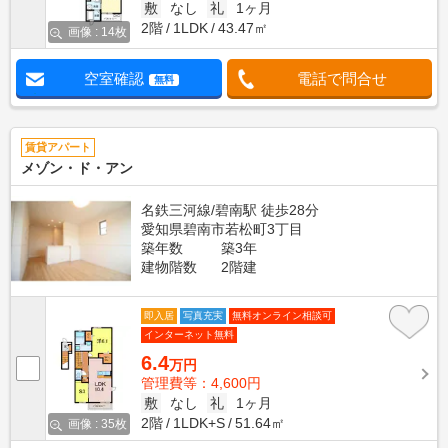
敷
なし
礼
1ヶ月
2階
1LDK
43.47㎡
画像 : 14枚
空室確認
電話で問合せ
無料
賃貸アパート
メゾン・ド・アン
名鉄三河線/碧南駅 徒歩28分
愛知県碧南市若松町3丁目
築年数
築3年
建物階数
2階建
即入居
写真充実
無料オンライン相談可
インターネット無料
6.4
万円
管理費等：4,600円
敷
なし
礼
1ヶ月
2階
1LDK+S
51.64㎡
画像 : 35枚