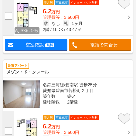
即入居
写真充実
インターネット無料
6.2
万円
管理費等：3,500円
敷
なし
礼
1ヶ月
2階
1LDK
43.47㎡
画像 : 14枚
空室確認
電話で問合せ
無料
賃貸アパート
メゾン・ド・クレール
名鉄三河線/碧南駅 徒歩25分
愛知県碧南市若松町２丁目
築年数
築6年
建物階数
2階建
即入居
写真充実
インターネット無料
6.2
万円
管理費等：3,500円