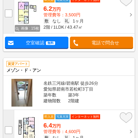
6.2
万円
管理費等：3,500円
敷
なし
礼
1ヶ月
2階
1LDK
43.47㎡
画像 : 15枚
空室確認
電話で問合せ
無料
賃貸アパート
メゾン・ド・アン
名鉄三河線/碧南駅 徒歩26分
愛知県碧南市若松町3丁目
築年数
築3年
建物階数
2階建
即入居
写真充実
インターネット無料
6.4
万円
管理費等：4,600円
敷
なし
礼
1ヶ月