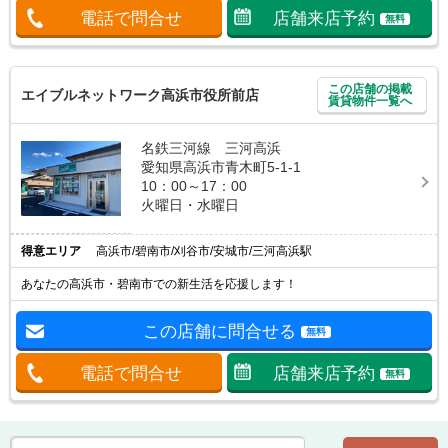
電話で問合せ
店舗来店予約
無料
この店舗の掲載
エイブルネットワーク高浜市役所前店
賃貸物件一覧へ
名鉄三河線 三河高浜
愛知県高浜市青木町5-1-1
10：00～17：00
火曜日・水曜日
得意エリア
高浜市/碧南市/刈谷市/安城市/三河高浜駅
あなたの高浜市・碧南市での新生活を応援します！
この店舗に問合せる
無料
電話で問合せ
店舗来店予約
無料