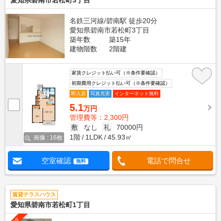
愛知県碧南市若松町3丁目
名鉄三河線/碧南駅 徒歩20分
愛知県碧南市若松町3丁目
築年数
築15年
建物階数
2階建
家賃クレジット払い可（※条件要確認）
初期費用クレジット払い可（※条件要確認）
即入居
写真充実
インターネット無料
5.1
万円
管理費等：2,300円
敷
なし
礼
70000円
1階
1LDK
45.93㎡
画像 : 16枚
空室確認
電話で問合せ
無料
賃貸テラスハウス
愛知県碧南市若松町1丁目