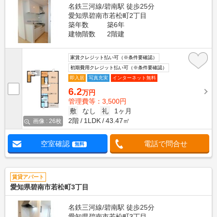
名鉄三河線/碧南駅 徒歩25分
愛知県碧南市若松町2丁目
築年数
築6年
建物階数
2階建
家賃クレジット払い可（※条件要確認）
初期費用クレジット払い可（※条件要確認）
即入居
写真充実
インターネット無料
6.2
万円
管理費等：3,500円
敷
なし
礼
1ヶ月
2階
1LDK
43.47㎡
画像 : 26枚
空室確認
電話で問合せ
無料
賃貸アパート
愛知県碧南市若松町3丁目
名鉄三河線/碧南駅 徒歩25分
愛知県碧南市若松町3丁目