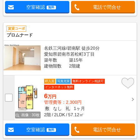
空室確認
電話で問合せ
無料
賃貸コーポ
プロムナード
名鉄三河線/碧南駅 徒歩20分
愛知県碧南市若松町3丁目
築年数
築15年
建物階数
2階建
即入居
写真充実
無料オンライン相談可
インターネット無料
6
万円
管理費等：2,300円
敷
なし
礼
1ヶ月
2階
2LDK
57.12㎡
画像 : 30枚
空室確認
電話で問合せ
無料