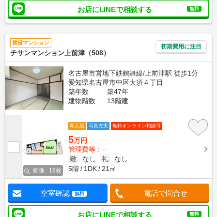
お店にLINEで相談する
無料
賃貸マンション
初期費用に注目
チサンマンション上前津（508）
名古屋市営地下鉄鶴舞線/上前津駅 徒歩1分
愛知県名古屋市中区大須４丁目
築年数
築47年
建物階数
13階建
即入居
写真充実
無料オンライン相談可
5
万円
管理費等：--
敷
なし
礼
なし
5階
1DK
21㎡
画像 : 18枚
空室確認
電話で問合せ
無料
お店にLINEで相談する
無料