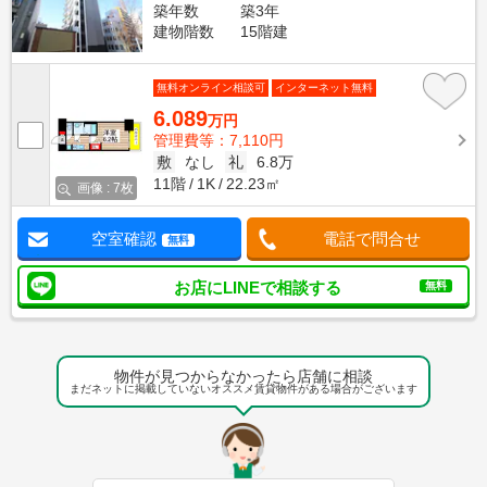
築年数
築3年
建物階数
15階建
無料オンライン相談可
インターネット無料
6.089
万円
管理費等：7,110円
敷
なし
礼
6.8万
11階
1K
22.23㎡
画像 : 7枚
空室確認
電話で問合せ
無料
お店にLINEで相談する
無料
物件が見つからなかったら店舗に相談
まだネットに掲載していないオススメ賃貸物件がある場合がございます