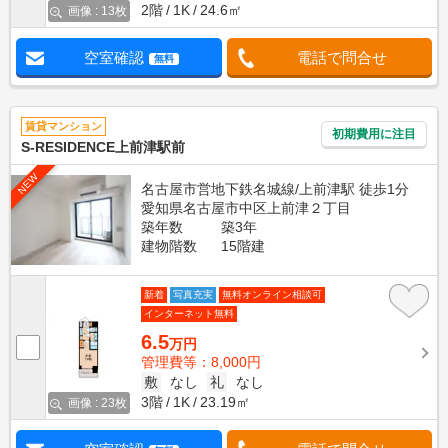
2階
1K
24.6㎡
画像 : 13枚
空室確認
電話で問合せ
無料
賃貸マンション
初期費用に注目
S-RESIDENCE上前津駅前
NEW
名古屋市営地下鉄名城線/上前津駅 徒歩1分
愛知県名古屋市中区上前津２丁目
築年数
築3年
建物階数
15階建
新着
写真充実
無料オンライン相談可
インターネット無料
6.5
万円
管理費等：8,000円
敷
なし
礼
なし
3階
1K
23.19㎡
画像 : 23枚