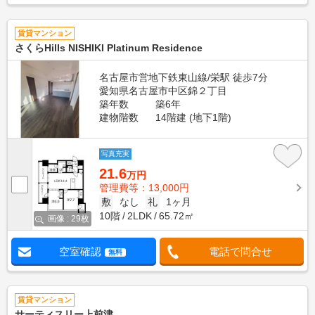
賃貸マンション
さくらHills NISHIKI Platinum Residence
名古屋市営地下鉄東山線/栄駅 徒歩7分
愛知県名古屋市中区錦２丁目
築年数
築6年
建物階数
14階建 (地下1階)
写真充実
21.6
万円
管理費等：13,000円
敷
なし
礼
1ヶ月
10階
2LDK
65.72㎡
画像 : 29枚
空室確認
電話で問合せ
無料
賃貸マンション
サーティスリー上前津