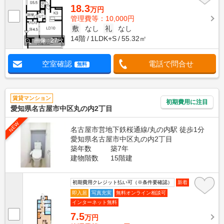
18.3
万円
管理費等：10,000円
敷
なし
礼
なし
14階
1LDK+S
55.32㎡
画像 : 27枚
空室確認
電話で問合せ
無料
賃貸マンション
初期費用に注目
愛知県名古屋市中区丸の内2丁目
NEW
名古屋市営地下鉄桜通線/丸の内駅 徒歩1分
愛知県名古屋市中区丸の内2丁目
築年数
築7年
建物階数
15階建
初期費用クレジット払い可（※条件要確認）
新着
即入居
写真充実
無料オンライン相談可
インターネット無料
7.5
万円