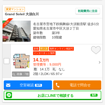
賃貸マンション
初期費用に注目
Grand Soleil 大須白川
NEW
名古屋市営地下鉄鶴舞線/大須観音駅 徒歩1分
愛知県名古屋市中区大須２丁目
築年数
築3年
建物階数
10階建
新着
即入居
無料オンライン相談可
インターネット無料
14.1
万円
管理費等：9,000円
敷
14.1万
礼
なし
2階
2LDK
65.97㎡
画像 : 7枚
空室確認
電話で問合せ
無料
お店にLINEで相談する
無料