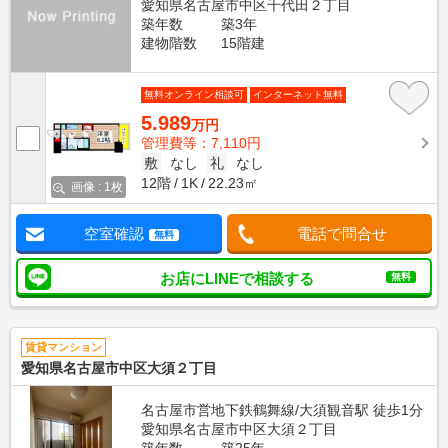
愛知県名古屋市中区千代田２丁目
築年数
築3年
建物階数
15階建
無料オンライン相談可
インターネット無料
5.989
万円
管理費等：7,110円
敷
なし
礼
なし
12階
1K
22.23㎡
画像 : 1枚
空室確認
電話で問合せ
無料
お店にLINEで相談する
無料
賃貸マンション
愛知県名古屋市中区大須２丁目
名古屋市営地下鉄鶴舞線/大須観音駅 徒歩1分
愛知県名古屋市中区大須２丁目