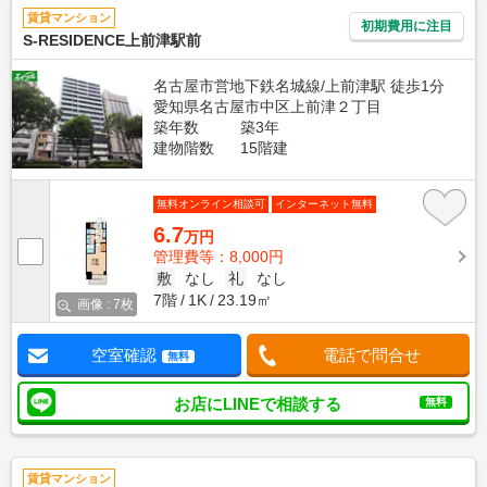
賃貸マンション
初期費用に注目
S-RESIDENCE上前津駅前
名古屋市営地下鉄名城線/上前津駅 徒歩1分
愛知県名古屋市中区上前津２丁目
築年数
築3年
建物階数
15階建
無料オンライン相談可
インターネット無料
6.7
万円
管理費等：8,000円
敷
なし
礼
なし
7階
1K
23.19㎡
画像 : 7枚
空室確認
電話で問合せ
無料
お店にLINEで相談する
無料
賃貸マンション