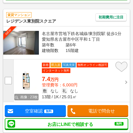
賃貸マンション
初期費用に注目
レジデンス東別院スクエア
NEW
名古屋市営地下鉄名城線/東別院駅 徒歩1分
愛知県名古屋市中区平和１丁目
築年数
築6年
建物階数
15階建
新着
即入居
写真充実
無料オンライン相談可
インターネット無料
7.4
万円
管理費等：6,000円
敷
なし
礼
なし
13階
1K
25.01㎡
画像 : 23枚
空室確認
電話で問合せ
無料
お店にLINEで相談する
無料