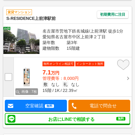
賃貸マンション
初期費用に注目
S-RESIDENCE上前津駅前
名古屋市営地下鉄名城線/上前津駅 徒歩1分
愛知県名古屋市中区上前津２丁目
築年数
築3年
建物階数
15階建
無料オンライン相談可
インターネット無料
7.1
万円
管理費等：8,000円
敷
なし
礼
なし
15階
1K
22.39㎡
画像 : 7枚
空室確認
電話で問合せ
無料
お店にLINEで相談する
無料