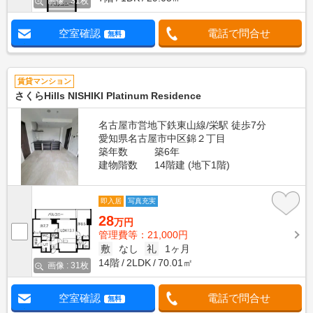
画像 : 31枚
空室確認
電話で問合せ
無料
賃貸マンション
さくらHills NISHIKI Platinum Residence
名古屋市営地下鉄東山線/栄駅 徒歩7分
愛知県名古屋市中区錦２丁目
築年数
築6年
建物階数
14階建 (地下1階)
即入居
写真充実
28
万円
管理費等：21,000円
敷
なし
礼
1ヶ月
14階
2LDK
70.01㎡
画像 : 31枚
空室確認
電話で問合せ
無料