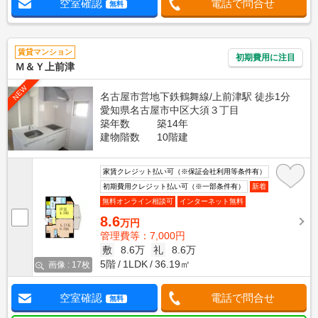
空室確認
電話で問合せ
無料
賃貸マンション
初期費用に注目
Ｍ＆Ｙ上前津
NEW
名古屋市営地下鉄鶴舞線/上前津駅 徒歩1分
愛知県名古屋市中区大須３丁目
築年数
築14年
建物階数
10階建
家賃クレジット払い可（※保証会社利用等条件有）
初期費用クレジット払い可（※一部条件有）
新着
無料オンライン相談可
インターネット無料
8.6
万円
管理費等：7,000円
敷
8.6万
礼
8.6万
5階
1LDK
36.19㎡
画像 : 17枚
空室確認
電話で問合せ
無料