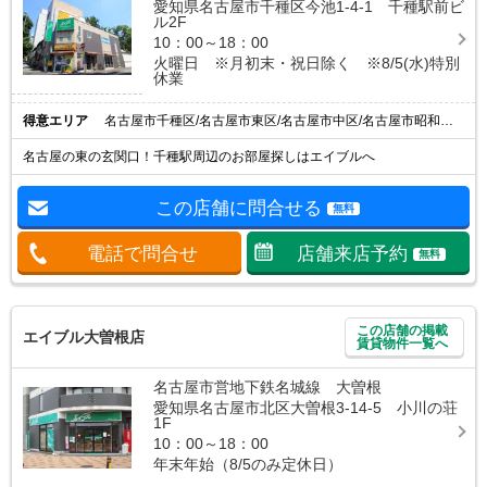
愛知県名古屋市千種区今池1-4-1 千種駅前ビ
ル2F
10：00～18：00
火曜日 ※月初末・祝日除く ※8/5(水)特別
休業
得意エリア
名古屋市千種区/名古屋市東区/名古屋市中区/名古屋市昭和区/千種駅
名古屋の東の玄関口！千種駅周辺のお部屋探しはエイブルへ
この店舗に問合せる
無料
電話で問合せ
店舗来店予約
無料
この店舗の掲載
エイブル大曽根店
賃貸物件一覧へ
名古屋市営地下鉄名城線 大曽根
愛知県名古屋市北区大曽根3-14-5 小川の荘
1F
10：00～18：00
年末年始（8/5のみ定休日）