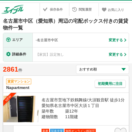
保存条件
閲覧履歴
お気に入り
名古屋市中区（愛知県）周辺の宅配ボックス付きの賃貸
物件一覧
エリア
-
名古屋市中区
変更する
詳細条件
【家賃】設定無し
変更する
2861
件
賃貸マンション
初期費用に注目
Napartment
NEW
名古屋市営地下鉄鶴舞線/大須観音駅 徒歩1分
愛知県名古屋市中区大須１丁目
築年数
築12年
建物階数
11階建
新着
写真充実
無料オンライン相談可