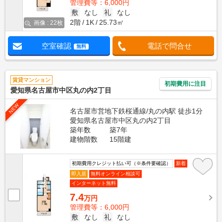
管理費等：6,000円
敷
なし
礼
なし
2階
1K
25.73㎡
画像 : 22枚
空室確認
電話で問合せ
無料
賃貸マンション
初期費用に注目
愛知県名古屋市中区丸の内2丁目
NEW
名古屋市営地下鉄桜通線/丸の内駅 徒歩1分
愛知県名古屋市中区丸の内2丁目
築年数
築7年
建物階数
15階建
初期費用クレジット払い可（※条件要確認）
新着
即入居
無料オンライン相談可
インターネット無料
7.4
万円
管理費等：6,000円
敷
なし
礼
なし