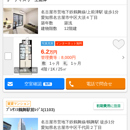
名古屋市営地下鉄鶴舞線/上前津駅 徒歩1分
愛知県名古屋市中区大須４丁目
築年数
築浅
建物階数
12階建
写真充実
インターネット無料
6.2
万円
管理費等：8,000円
敷
1ヶ月
礼
1ヶ月
4階
1K
25㎡
画像 : 18枚
空室確認
電話で問合せ
無料
賃貸マンション
初期費用に注目
ﾌﾟﾚｻﾝｽ鶴舞駅前ﾚｼﾞｽ(1103)
名古屋市営地下鉄鶴舞線/鶴舞駅 徒歩1分
愛知県名古屋市中区千代田２丁目