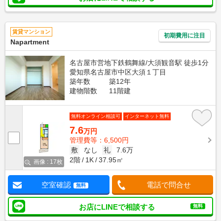
賃貸マンション
初期費用に注目
Napartment
名古屋市営地下鉄鶴舞線/大須観音駅 徒歩1分
愛知県名古屋市中区大須１丁目
築年数
築12年
建物階数
11階建
無料オンライン相談可
インターネット無料
7.6
万円
管理費等：6,500円
敷
なし
礼
7.6万
2階
1K
37.95㎡
画像 : 17枚
空室確認
電話で問合せ
無料
お店にLINEで相談する
無料