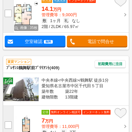
即入居
写真充実
インターネット無料
14.1
万円
管理費等：9,000円
敷
1ヶ月
礼
なし
2階
2LDK
65.97㎡
画像 : 35枚
空室確認
電話で問合せ
無料
賃貸マンション
初期費用に注目
ﾌﾟﾚｻﾝｽ鶴舞駅前ﾌﾞﾘﾘｱﾝﾄ(409)
中央本線<中央西線>/鶴舞駅 徒歩1分
愛知県名古屋市中区千代田５丁目
築年数
築22年
建物階数
13階建
定借
無料オンライン相談可
インターネット無料
7
万円
管理費等：11,000円