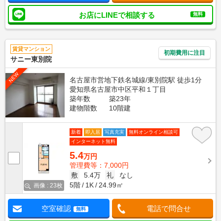
お店にLINEで相談する
無料
賃貸マンション
初期費用に注目
サニー東別院
NEW
名古屋市営地下鉄名城線/東別院駅 徒歩1分
愛知県名古屋市中区平和１丁目
築年数
築23年
建物階数
10階建
新着
即入居
写真充実
無料オンライン相談可
インターネット無料
5.4
万円
管理費等：7,000円
敷
5.4万
礼
なし
5階
1K
24.99㎡
画像 : 23枚
空室確認
電話で問合せ
無料