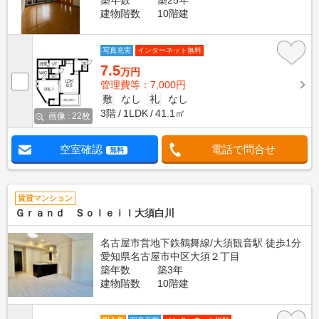
築年数
築25年
建物階数
10階建
写真充実
インターネット無料
7.5
万円
管理費等：7,000円
敷
なし
礼
なし
3階
1LDK
41.1㎡
画像 : 22枚
空室確認
電話で問合せ
無料
賃貸マンション
Ｇｒａｎｄ Ｓｏｌｅｉｌ大須白川
名古屋市営地下鉄鶴舞線/大須観音駅 徒歩1分
愛知県名古屋市中区大須２丁目
築年数
築3年
建物階数
10階建