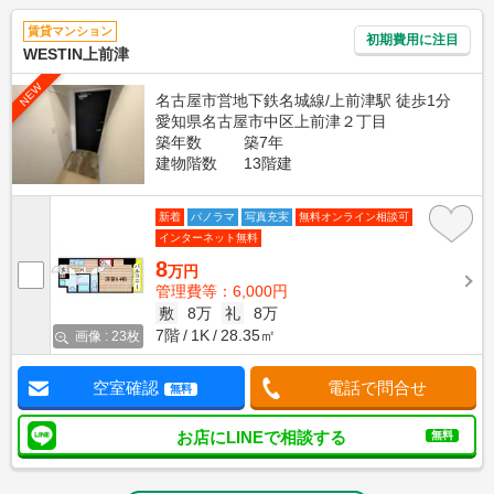
賃貸マンション
初期費用に注目
WESTIN上前津
NEW
名古屋市営地下鉄名城線/上前津駅 徒歩1分
愛知県名古屋市中区上前津２丁目
築年数
築7年
建物階数
13階建
新着
パノラマ
写真充実
無料オンライン相談可
インターネット無料
8
万円
管理費等：6,000円
敷
8万
礼
8万
7階
1K
28.35㎡
画像 : 23枚
空室確認
電話で問合せ
無料
お店にLINEで相談する
無料