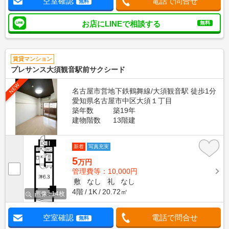
空室確認
電話で問合せ
無料
お店にLINEで相談する
無料
賃貸マンション
プレサンス大須観音駅前サクシード
NEW
名古屋市営地下鉄鶴舞線/大須観音駅 徒歩1分
愛知県名古屋市中区大須１丁目
築年数
築19年
建物階数
13階建
新着
写真充実
5
万円
管理費等：10,000円
敷
なし
礼
なし
4階
1K
20.72㎡
画像 : 14枚
空室確認
電話で問合せ
無料