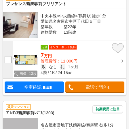
プレサンス鶴舞駅前ブリリアント
中央本線<中央西線>/鶴舞駅 徒歩1分
愛知県名古屋市中区千代田５丁目
築年数
築22年
建物階数
13階建
定借
インターネット無料
7
万円
管理費等：11,000円
敷
なし
礼
1ヶ月
4階
1K
24.15㎡
画像 : 13枚
空室確認
電話で問合せ
無料
賃貸マンション
初期費用に注目
ﾌﾟﾚｻﾝｽ鶴舞駅前ﾚｼﾞｽ(1203)
名古屋市営地下鉄鶴舞線/鶴舞駅 徒歩1分