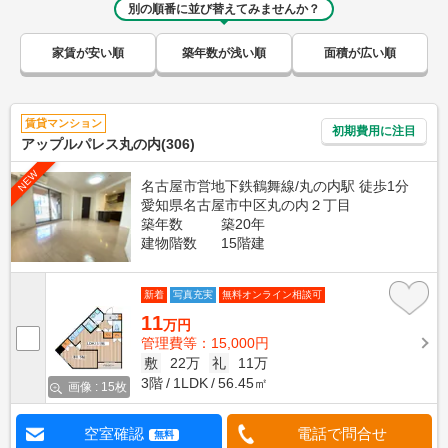
別の順番に並び替えてみませんか？
家賃が安い順
築年数が浅い順
面積が広い順
賃貸マンション
初期費用に注目
アップルパレス丸の内(306)
NEW
名古屋市営地下鉄鶴舞線/丸の内駅 徒歩1分
愛知県名古屋市中区丸の内２丁目
築年数
築20年
建物階数
15階建
新着
写真充実
無料オンライン相談可
11
万円
管理費等：15,000円
敷
22万
礼
11万
3階
1LDK
56.45㎡
画像 : 15枚
空室確認
電話で問合せ
無料