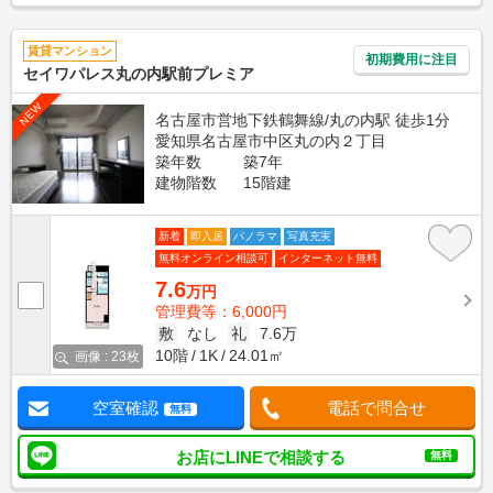
賃貸マンション
初期費用に注目
セイワパレス丸の内駅前プレミア
NEW
名古屋市営地下鉄鶴舞線/丸の内駅 徒歩1分
愛知県名古屋市中区丸の内２丁目
築年数
築7年
建物階数
15階建
新着
即入居
パノラマ
写真充実
無料オンライン相談可
インターネット無料
7.6
万円
管理費等：6,000円
敷
なし
礼
7.6万
10階
1K
24.01㎡
画像 : 23枚
空室確認
電話で問合せ
無料
お店にLINEで相談する
無料