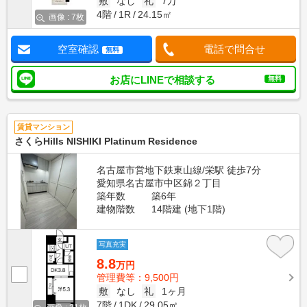
敷
なし
礼
7万
4階
1R
24.15㎡
画像 : 7枚
空室確認
電話で問合せ
無料
お店にLINEで相談する
無料
賃貸マンション
さくらHills NISHIKI Platinum Residence
名古屋市営地下鉄東山線/栄駅 徒歩7分
愛知県名古屋市中区錦２丁目
築年数
築6年
建物階数
14階建 (地下1階)
写真充実
8.8
万円
管理費等：9,500円
敷
なし
礼
1ヶ月
7階
1DK
29.05㎡