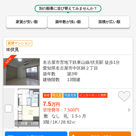
別の順番に並び替えてみませんか？
家賃が安い順
築年数が浅い順
面積が広い順
賃貸マンション
IE伏見
NEW
名古屋市営地下鉄東山線/伏見駅 徒歩1分
愛知県名古屋市中区錦２丁目
築年数
築3年
建物階数
13階建
新着
即入居
写真充実
インターネット無料
7.5
万円
管理費等：7,500円
敷
なし
礼
1.5ヶ月
3階
1K
28.92㎡
画像 : 18枚