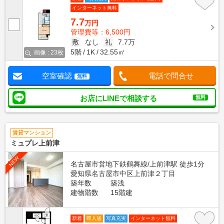
インターネット無料
7.7
万円
管理費等：6,500円
敷
なし
礼
7.7万
5階
1K
32.55㎡
画像 : 23枚
空室確認
電話で問合せ
無料
お店にLINEで相談する
無料
賃貸マンション
ミュプレ上前津
NEW
名古屋市営地下鉄鶴舞線/上前津駅 徒歩1分
愛知県名古屋市中区上前津２丁目
築年数
築浅
建物階数
15階建
新着
即入居
写真充実
インターネット無料