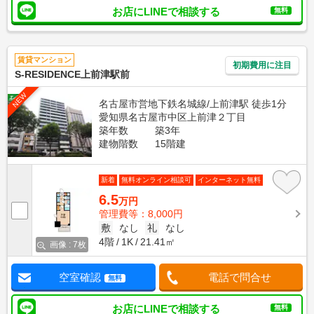
お店にLINEで相談する
無料
賃貸マンション
初期費用に注目
S-RESIDENCE上前津駅前
NEW
名古屋市営地下鉄名城線/上前津駅 徒歩1分
愛知県名古屋市中区上前津２丁目
築年数
築3年
建物階数
15階建
新着
無料オンライン相談可
インターネット無料
6.5
万円
管理費等：8,000円
敷
なし
礼
なし
4階
1K
21.41㎡
画像 : 7枚
空室確認
電話で問合せ
無料
お店にLINEで相談する
無料