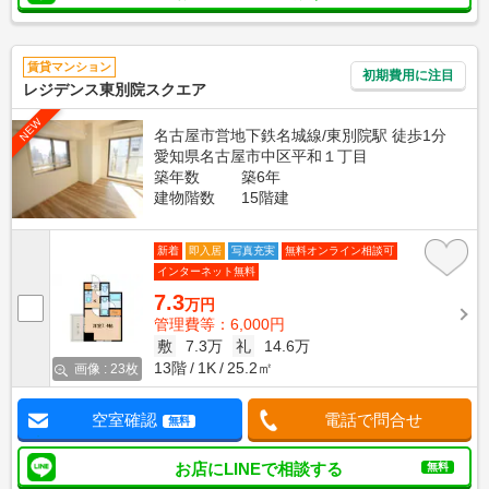
賃貸マンション
初期費用に注目
レジデンス東別院スクエア
NEW
名古屋市営地下鉄名城線/東別院駅 徒歩1分
愛知県名古屋市中区平和１丁目
築年数
築6年
建物階数
15階建
新着
即入居
写真充実
無料オンライン相談可
インターネット無料
7.3
万円
管理費等：6,000円
敷
7.3万
礼
14.6万
13階
1K
25.2㎡
画像 : 23枚
空室確認
電話で問合せ
無料
お店にLINEで相談する
無料