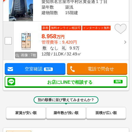
愛知県名古屋市中村区黄金通１丁目
築年数
築浅
建物階数
15階建
新着
無料オンライン相談可
インターネット無料
8.958
万円
管理費等：9,420円
敷
なし
礼
9.9万
12階
1LDK
32.49㎡
画像 : 7枚
空室確認
電話で問合せ
無料
お店にLINEで相談する
無料
別の順番に並び替えてみませんか？
家賃が安い順
築年数が浅い順
面積が広い順