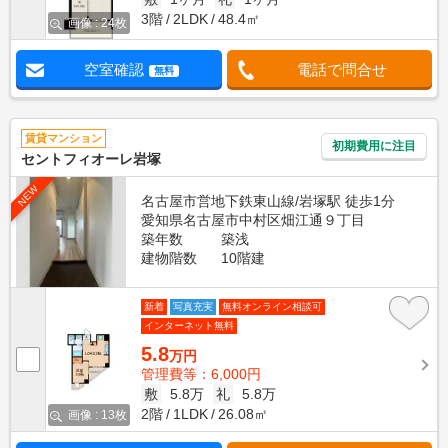
3階
2LDK
48.4㎡
画像 : 24枚
空室確認
電話で問合せ
無料
賃貸マンション
初期費用に注目
セントフィオーレ岩塚
NEW
名古屋市営地下鉄東山線/岩塚駅 徒歩1分
愛知県名古屋市中村区畑江通９丁目
築年数
築浅
建物階数
10階建
新着
写真充実
無料オンライン相談可
インターネット無料
5.8
万円
管理費等：6,000円
敷
5.8万
礼
5.8万
2階
1LDK
26.08㎡
画像 : 13枚