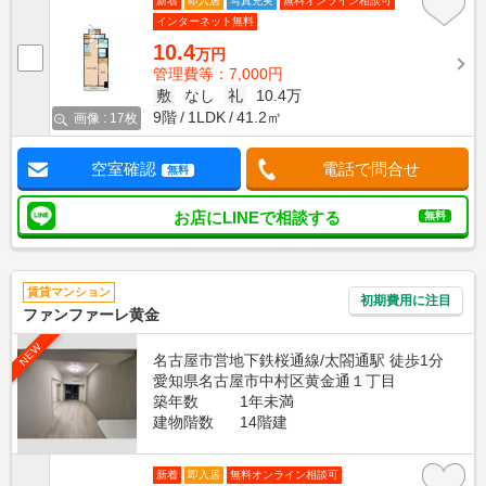
新着
即入居
写真充実
無料オンライン相談可
インターネット無料
10.4
万円
管理費等：7,000円
敷
なし
礼
10.4万
9階
1LDK
41.2㎡
画像 : 17枚
空室確認
電話で問合せ
無料
お店にLINEで相談する
無料
賃貸マンション
初期費用に注目
ファンファーレ黄金
NEW
名古屋市営地下鉄桜通線/太閤通駅 徒歩1分
愛知県名古屋市中村区黄金通１丁目
築年数
1年未満
建物階数
14階建
新着
即入居
無料オンライン相談可