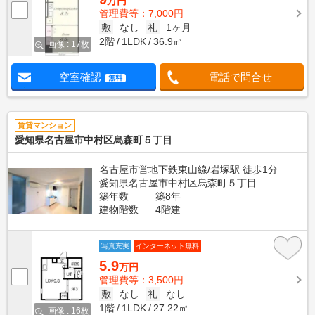
万円
管理費等：7,000円
敷
なし
礼
1ヶ月
2階
1LDK
36.9㎡
画像 : 17枚
空室確認
電話で問合せ
無料
賃貸マンション
愛知県名古屋市中村区烏森町５丁目
名古屋市営地下鉄東山線/岩塚駅 徒歩1分
愛知県名古屋市中村区烏森町５丁目
築年数
築8年
建物階数
4階建
写真充実
インターネット無料
5.9
万円
管理費等：3,500円
敷
なし
礼
なし
1階
1LDK
27.22㎡
画像 : 16枚