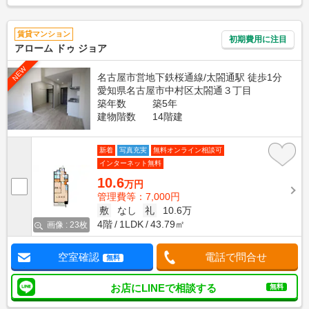
賃貸マンション
初期費用に注目
アローム ドゥ ジョア
NEW
名古屋市営地下鉄桜通線/太閤通駅 徒歩1分
愛知県名古屋市中村区太閤通３丁目
築年数
築5年
建物階数
14階建
新着
写真充実
無料オンライン相談可
インターネット無料
10.6
万円
管理費等：7,000円
敷
なし
礼
10.6万
4階
1LDK
43.79㎡
画像 : 23枚
空室確認
電話で問合せ
無料
お店にLINEで相談する
無料