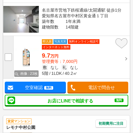
名古屋市営地下鉄桜通線/太閤通駅 徒歩1分
愛知県名古屋市中村区黄金通１丁目
築年数
1年未満
建物階数
14階建
即入居
写真充実
無料オンライン相談可
インターネット無料
9.7
万円
管理費等：7,000円
敷
なし
礼
なし
5階
1LDK
40.2㎡
画像 : 23枚
空室確認
電話で問合せ
無料
お店にLINEで相談する
無料
賃貸マンション
初期費用に注目
レモナ中村公園