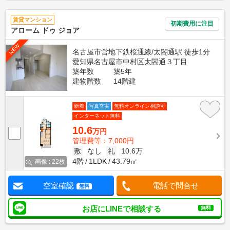
賃貸マンション
初期費用に注目
アローム ドゥ ジョア
NEW
名古屋市営地下鉄桜通線/太閤通駅 徒歩1分
愛知県名古屋市中村区太閤通３丁目
築年数
築5年
建物階数
14階建
新着
写真充実
無料オンライン相談可
インターネット無料
10.6
万円
管理費等：7,000円
敷
なし
礼
10.6万
4階
1LDK
43.79㎡
画像 : 22枚
空室確認
電話で問合せ
無料
お店にLINEで相談する
無料