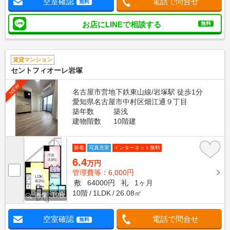
空室確認
電話で問合せ
無料
お店にLINEで相談する
無料
賃貸マンション
セントフィオーレ岩塚
NEW
名古屋市営地下鉄東山線/岩塚駅 徒歩1分
愛知県名古屋市中村区畑江通９丁目
築年数
築浅
建物階数
10階建
新着
写真充実
インターネット無料
6.4
万円
管理費等：6,000円
敷
64000円
礼
1ヶ月
10階
1LDK
26.08㎡
画像 : 19枚
空室確認
電話で問合せ
無料