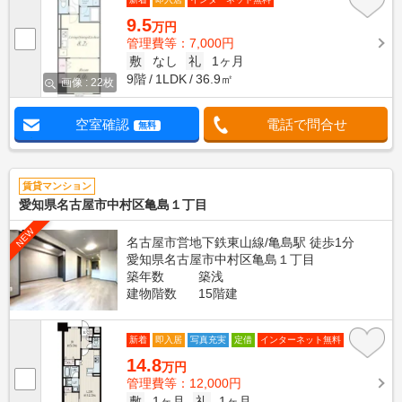
9.5
万円
管理費等：7,000円
敷
なし
礼
1ヶ月
9階
1LDK
36.9㎡
画像 : 22枚
空室確認
電話で問合せ
無料
賃貸マンション
愛知県名古屋市中村区亀島１丁目
NEW
名古屋市営地下鉄東山線/亀島駅 徒歩1分
愛知県名古屋市中村区亀島１丁目
築年数
築浅
建物階数
15階建
新着
即入居
写真充実
定借
インターネット無料
14.8
万円
管理費等：12,000円
敷
1ヶ月
礼
1ヶ月