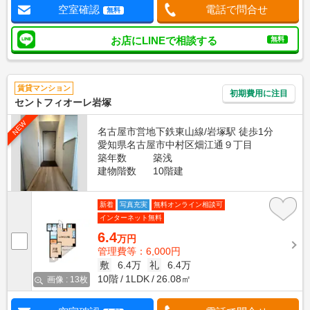
空室確認
電話で問合せ
無料
お店にLINEで相談する
無料
賃貸マンション
初期費用に注目
セントフィオーレ岩塚
NEW
名古屋市営地下鉄東山線/岩塚駅 徒歩1分
愛知県名古屋市中村区畑江通９丁目
築年数
築浅
建物階数
10階建
新着
写真充実
無料オンライン相談可
インターネット無料
6.4
万円
管理費等：6,000円
敷
6.4万
礼
6.4万
10階
1LDK
26.08㎡
画像 : 13枚