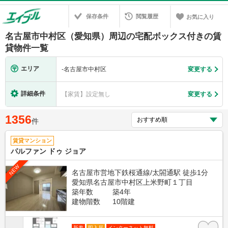
保存条件
閲覧履歴
お気に入り
名古屋市中村区（愛知県）周辺の宅配ボックス付きの賃
貸物件一覧
エリア
-
名古屋市中村区
変更する
詳細条件
【家賃】設定無し
変更する
1356
件
賃貸マンション
パルファン ドゥ ジョア
NEW
名古屋市営地下鉄桜通線/太閤通駅 徒歩1分
愛知県名古屋市中村区上米野町１丁目
築年数
築4年
建物階数
10階建
新着
即入居
インターネット無料