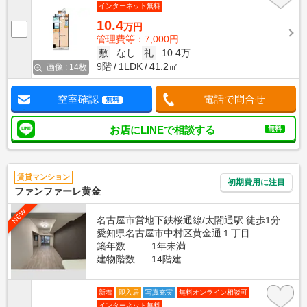
インターネット無料
10.4
万円
管理費等：7,000円
敷
なし
礼
10.4万
9階
1LDK
41.2㎡
画像 : 14枚
空室確認
電話で問合せ
無料
お店にLINEで相談する
無料
賃貸マンション
初期費用に注目
ファンファーレ黄金
NEW
名古屋市営地下鉄桜通線/太閤通駅 徒歩1分
愛知県名古屋市中村区黄金通１丁目
築年数
1年未満
建物階数
14階建
新着
即入居
写真充実
無料オンライン相談可
インターネット無料