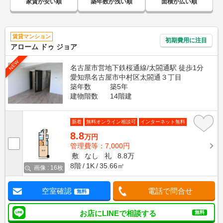
家賃が安い順
築年数が浅い順
面積が広い順
賃貸マンション
初期費用に注目
アローム ドゥ ジョア
NEW
名古屋市営地下鉄桜通線/太閤通駅 徒歩1分
愛知県名古屋市中村区太閤通３丁目
築年数
築5年
建物階数
14階建
新着
無料オンライン相談可
インターネット無料
8.8
万円
管理費等：7,000円
敷
なし
礼
8.8万
8階
1K
35.66㎡
画像 : 16枚
空室確認
電話で問合せ
無料
お店にLINEで相談する
無料