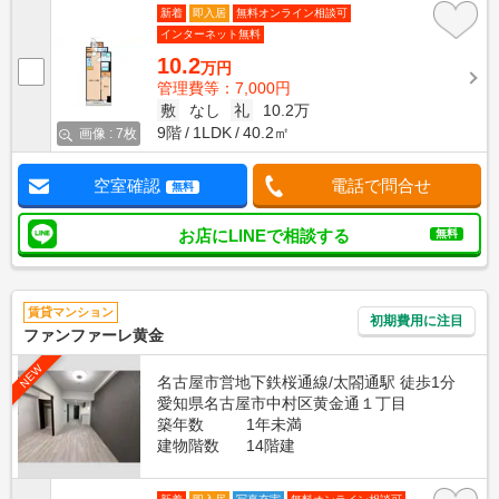
新着
即入居
無料オンライン相談可
インターネット無料
10.2
万円
管理費等：7,000円
敷
なし
礼
10.2万
9階
1LDK
40.2㎡
画像 : 7枚
空室確認
電話で問合せ
無料
お店にLINEで相談する
無料
賃貸マンション
初期費用に注目
ファンファーレ黄金
NEW
名古屋市営地下鉄桜通線/太閤通駅 徒歩1分
愛知県名古屋市中村区黄金通１丁目
築年数
1年未満
建物階数
14階建