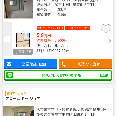
愛知県名古屋市中村区烏森町５丁目
築年数
築8年
建物階数
4階建
無料オンライン相談可
インターネット無料
5.9
万円
管理費等：3,500円
敷
なし
礼
なし
1階
1LDK
27.22㎡
画像 : 9枚
空室確認
電話で問合せ
無料
お店にLINEで相談する
無料
賃貸マンション
アローム ドゥ ジョア
名古屋市営地下鉄桜通線/太閤通駅 徒歩1分
愛知県名古屋市中村区太閤通３丁目