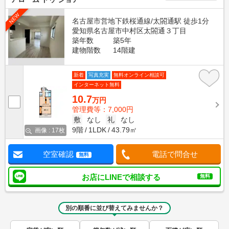
NEW
名古屋市営地下鉄桜通線/太閤通駅 徒歩1分
愛知県名古屋市中村区太閤通３丁目
築年数
築5年
建物階数
14階建
新着
写真充実
無料オンライン相談可
インターネット無料
10.7
万円
管理費等：7,000円
敷
なし
礼
なし
9階
1LDK
43.79㎡
画像 : 17枚
空室確認
電話で問合せ
無料
お店にLINEで相談する
無料
別の順番に並び替えてみませんか？