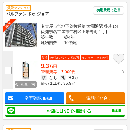
賃貸マンション
初期費用に注目
パルファン ドゥ ジョア
NEW
名古屋市営地下鉄桜通線/太閤通駅 徒歩1分
愛知県名古屋市中村区上米野町１丁目
築年数
築4年
建物階数
10階建
新着
無料オンライン相談可
インターネット無料
9.3
万円
管理費等：7,000円
敷
なし
礼
9.3万
6階
1LDK
36.9㎡
画像 : 7枚
空室確認
電話で問合せ
無料
お店にLINEで相談する
無料