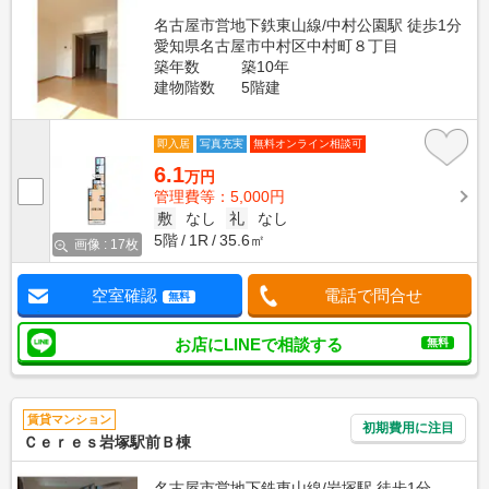
名古屋市営地下鉄東山線/中村公園駅 徒歩1分
愛知県名古屋市中村区中村町８丁目
築年数
築10年
建物階数
5階建
即入居
写真充実
無料オンライン相談可
6.1
万円
管理費等：5,000円
敷
なし
礼
なし
5階
1R
35.6㎡
画像 : 17枚
空室確認
電話で問合せ
無料
お店にLINEで相談する
無料
賃貸マンション
初期費用に注目
Ｃｅｒｅｓ岩塚駅前Ｂ棟
名古屋市営地下鉄東山線/岩塚駅 徒歩1分