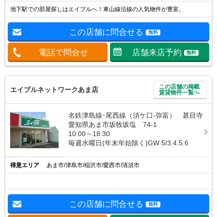
池下駅での部屋探しはエイブルへ！東山線沿線の人気物件が豊富。
この店舗に問合せる
無料
電話で問合せ
店舗来店予約
無料
この店舗の掲載
エイブルネットワークあま店
賃貸物件一覧へ
名鉄津島線･尾西線（須ケ口-弥富） 甚目寺
愛知県あま市坂牧坂塩 74-1
10:00～18:30
毎週水曜日(年末年始除く)GW 5/3.4.5.6
得意エリア
あま市/津島市/稲沢市/愛西市/清須市
この店舗に問合せる
無料