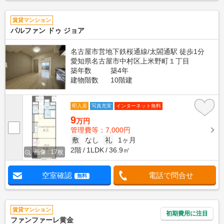
賃貸マンション
パルファン ドゥ ジョア
名古屋市営地下鉄桜通線/太閤通駅 徒歩1分
愛知県名古屋市中村区上米野町１丁目
築年数
築4年
建物階数
10階建
即入居
写真充実
インターネット無料
9
万円
管理費等：7,000円
敷
なし
礼
1ヶ月
2階
1LDK
36.9㎡
画像 : 17枚
空室確認
電話で問合せ
無料
賃貸マンション
初期費用に注目
ファンファーレ黄金