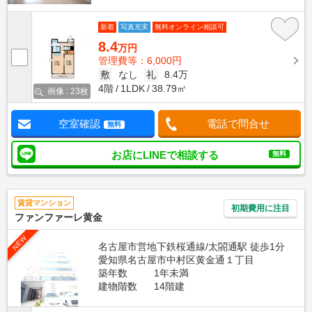
新着
写真充実
無料オンライン相談可
8.4
万円
管理費等：6,000円
敷
なし
礼
8.4万
4階
1LDK
38.79㎡
画像 : 23枚
空室確認
電話で問合せ
無料
お店にLINEで相談する
無料
賃貸マンション
初期費用に注目
ファンファーレ黄金
NEW
名古屋市営地下鉄桜通線/太閤通駅 徒歩1分
愛知県名古屋市中村区黄金通１丁目
築年数
1年未満
建物階数
14階建