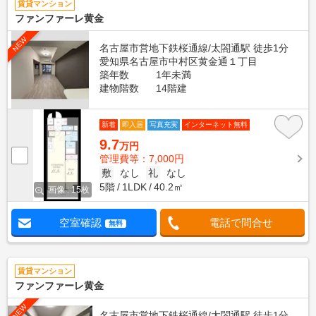
賃貸マンション
ファンファーレ黄金
NEW
名古屋市営地下鉄桜通線/太閤通駅 徒歩1分
愛知県名古屋市中村区黄金通１丁目
築年数
1年未満
建物階数
14階建
新着
即入居
写真充実
インターネット無料
9.7
万円
管理費等：7,000円
敷
なし
礼
なし
5階
1LDK
40.2㎡
画像 : 15枚
空室確認
電話で問合せ
無料
賃貸マンション
ファンファーレ黄金
NEW
名古屋市営地下鉄桜通線/太閤通駅 徒歩1分