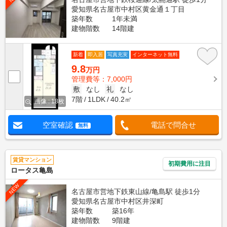
愛知県名古屋市中村区黄金通１丁目
築年数
1年未満
建物階数
14階建
新着
即入居
写真充実
インターネット無料
9.8
万円
管理費等：7,000円
敷
なし
礼
なし
7階
1LDK
40.2㎡
画像 : 18枚
空室確認
電話で問合せ
無料
賃貸マンション
初期費用に注目
ロータス亀島
NEW
名古屋市営地下鉄東山線/亀島駅 徒歩1分
愛知県名古屋市中村区井深町
築年数
築16年
建物階数
9階建