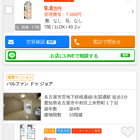
9.8
万円
管理費等：7,000円
敷
なし
礼
なし
7階
1LDK
40.2㎡
画像 : 17枚
空室確認
電話で問合せ
無料
お店にLINEで相談する
無料
賃貸マンション
パルファン ドゥ ジョア
名古屋市営地下鉄桜通線/太閤通駅 徒歩1分
愛知県名古屋市中村区上米野町１丁目
築年数
築4年
建物階数
10階建
即入居
写真充実
インターネット無料
9