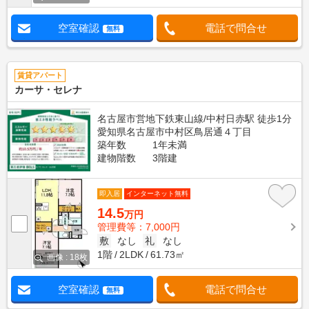
空室確認
電話で問合せ
無料
賃貸アパート
カーサ・セレナ
名古屋市営地下鉄東山線/中村日赤駅 徒歩1分
愛知県名古屋市中村区鳥居通４丁目
築年数
1年未満
建物階数
3階建
即入居
インターネット無料
14.5
万円
管理費等：7,000円
敷
なし
礼
なし
1階
2LDK
61.73㎡
画像 : 18枚
空室確認
電話で問合せ
無料