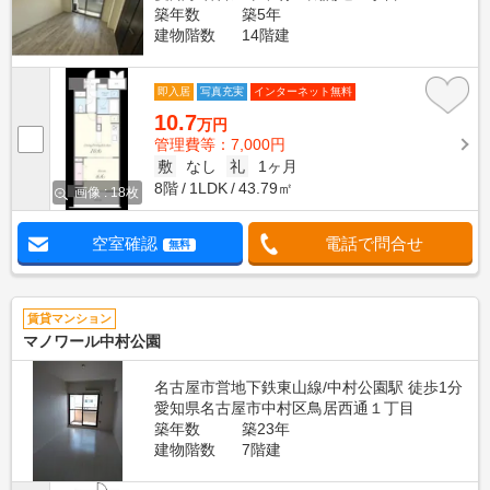
築年数
築5年
建物階数
14階建
即入居
写真充実
インターネット無料
10.7
万円
管理費等：7,000円
敷
なし
礼
1ヶ月
8階
1LDK
43.79㎡
画像 : 18枚
空室確認
電話で問合せ
無料
賃貸マンション
マノワール中村公園
名古屋市営地下鉄東山線/中村公園駅 徒歩1分
愛知県名古屋市中村区鳥居西通１丁目
築年数
築23年
建物階数
7階建