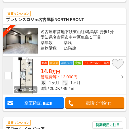
賃貸マンション
プレサンスロジェ名古屋駅NORTH FRONT
NEW
名古屋市営地下鉄東山線/亀島駅 徒歩1分
愛知県名古屋市中村区亀島１丁目
築年数
築浅
建物階数
15階建
新着
即入居
写真充実
定借
インターネット無料
14.8
万円
管理費等：12,000円
敷
1ヶ月
礼
1ヶ月
3階
2LDK
48.4㎡
画像 : 21枚
空室確認
電話で問合せ
無料
賃貸マンション
初期費用に注目
アローム ドゥ ジョア