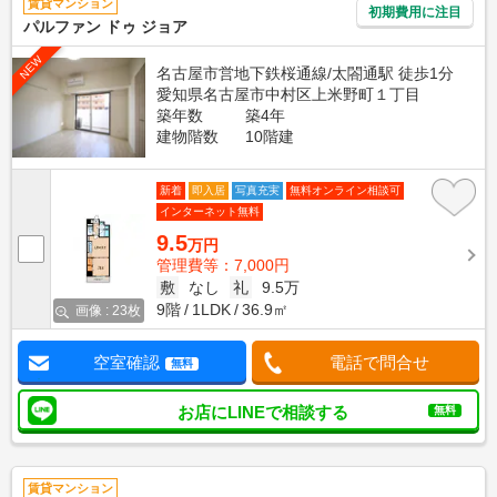
賃貸マンション
初期費用に注目
パルファン ドゥ ジョア
NEW
名古屋市営地下鉄桜通線/太閤通駅 徒歩1分
愛知県名古屋市中村区上米野町１丁目
築年数
築4年
建物階数
10階建
新着
即入居
写真充実
無料オンライン相談可
インターネット無料
9.5
万円
管理費等：7,000円
敷
なし
礼
9.5万
9階
1LDK
36.9㎡
画像 : 23枚
空室確認
電話で問合せ
無料
お店にLINEで相談する
無料
賃貸マンション