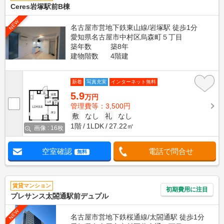
Ceres岩塚駅前B棟
NEW
名古屋市営地下鉄東山線/岩塚駅 徒歩1分
愛知県名古屋市中村区烏森町５丁目
築年数
築8年
建物階数
4階建
新着
写真充実
インターネット無料
5.9
万円
管理費等：3,500円
敷
なし
礼
なし
1階
1LDK
27.22㎡
画像 : 16枚
空室確認
電話で問合せ
無料
賃貸マンション
初期費用に注目
プレサンス太閤通駅前デュプル
NEW
名古屋市営地下鉄桜通線/太閤通駅 徒歩1分