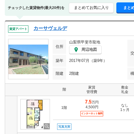
まとめてお気に入り
まと
チェックした賃貸物件(最大20件)を
カーサヴェルデ
賃貸アパート
山梨県甲斐市龍地
住所
周辺地図
築年
2017年07月（築9年）
階建
2階建
家賃
敷金
階
管理費
礼金
7.5
万円
なし
4,500円
1階
1ヶ月
インターネット無料
写真充実