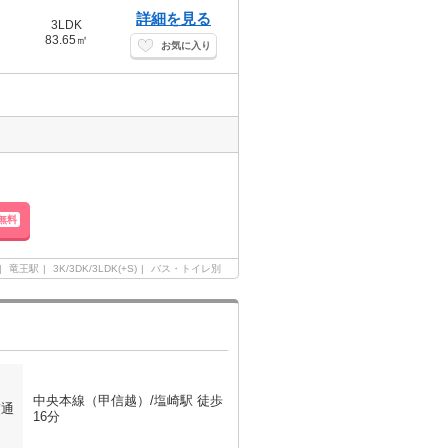
詳細を見る
3LDK
83.65㎡
お気に入り
無料
竜王駅
3K/3DK/3LDK(+S)
バス・トイレ別
中央本線（甲信越）/塩崎駅 徒歩
交通
16分