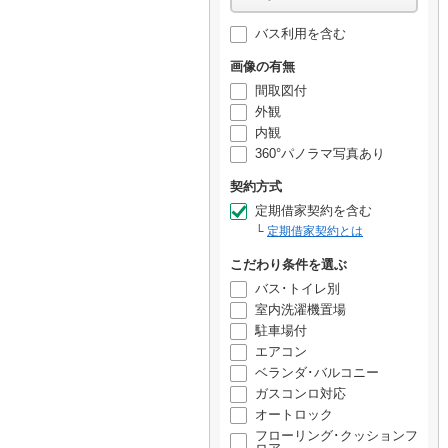
バス利用を含む
画像の有無
間取図付
外観
内観
360°パノラマ写真あり
契約方式
定期借家契約を含む
定期借家契約とは
こだわり条件を選ぶ
バス･トイレ別
室内洗濯機置場
駐車場付
エアコン
ベランダ･バルコニー
ガスコンロ対応
オートロック
フローリング･クッションフ