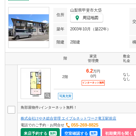
山梨県甲斐市大垈
住所
周辺地図
築年
2003年10月（築22年）
階建
2階建
家賃
敷金
階
管理費
礼金
6.2
万円
なし
0円
2階
なし
インターネット無料
写真充実
角部屋物件♪インターネット無料！
株式会社けやき総合管理 エイブルネットワーク竜王駅前店
055-269-8825
電話でのご予約・お問合せ
来店予約する
空室確認する
初期費用を聞く
無料
無料