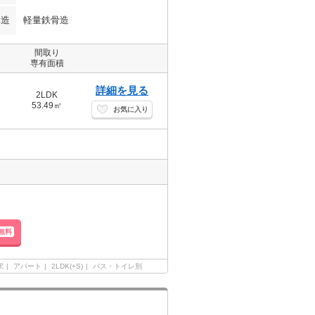
構造
軽量鉄骨造
間取り
専有面積
詳細を見る
2LDK
53.49㎡
お気に入り
無料
駅
アパート
2LDK(+S)
バス・トイレ別