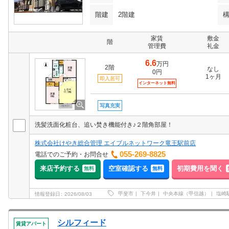
階建
2階建
家賃
敷金
階
管理費
礼金
6.6
万円
2階
なし
0円
1ヶ月
即入居可
インターネット無料
写真充実
洗髪洗面化粧台、追い焚き機能付き♪２階角部屋！
株式会社けやき総合管理 エイブルネットワーク竜王駅前店
055-269-8825
電話でのご予約・お問合せ
来店予約する
空室確認する
初期費用を聞く
無料
無料
甲斐市
下今井
中央本線（甲信越）
塩崎
情報登録日
2026/08/03
シルフィード
賃貸アパート