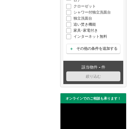
ロア
クローゼット
シャワー付独立洗面台
独立洗面台
追い焚き機能
家具･家電付き
インターネット無料
その他の条件を追加する
-
該当物件
件
絞り込む
オンラインでのご相談も承ります！