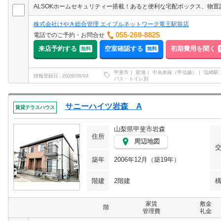
ALSOKホームセキュリティー搭載！あると便利な宅配ボックス、物置
株式会社けやき総合管理 エイブルネットワーク竜王駅前店
055-269-8825
電話でのご予約・お問合せ
来店予約する
空室確認する
初期費用を聞く
無料
無料
甲斐市
龍地
中央本線（甲信越）
塩崎駅
情報登録日
2026/08/04
バス・トイレ別
サニーハイツ岩森 A
賃貸テラスハウス
山梨県甲斐市岩森
住所
周辺地図
築年
2006年12月（築19年）
階建
2階建
家賃
敷金
階
管理費
礼金