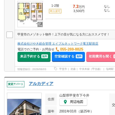
1-2階
7.3
なし
万円
なし
3,500円
即入居可
甲斐市のメゾネット物件！上下の音が気になる方におススメです！
株式会社けやき総合管理 エイブルネットワーク竜王駅前店
055-269-8825
電話でのご予約・お問合せ
来店予約する
空室確認する
初期費用を聞く
無料
無料
甲斐市
岩森
中央本線（甲信越）
塩崎駅
情報登録日
2026/08/03
アルカディア
賃貸アパート
山梨県甲斐市下今井
住所
周辺地図
築年
2001年03月（築25年）