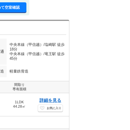
めて空室確認
中央本線（甲信越）/塩崎駅 徒歩
18分
交通
中央本線（甲信越）/竜王駅 徒歩
45分
構造
軽量鉄骨造
間取り
専有面積
詳細を見る
1LDK
44.28㎡
お気に入り