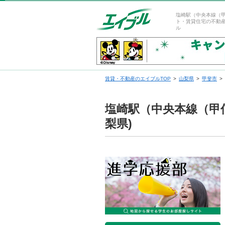
塩崎駅（中央本線（
ト・賃貸住宅の不動
ル
賃貸・不動産のエイブルTOP
山梨県
甲斐市
塩崎駅（中央本線（甲
梨県)