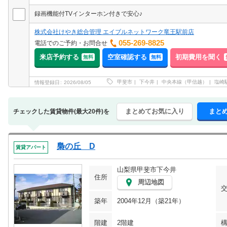
録画機能付TVインターホン付きで安心♪
株式会社けやき総合管理 エイブルネットワーク竜王駅前店
055-269-8825
電話でのご予約・お問合せ
来店予約する
空室確認する
初期費用を聞く
無料
無料
甲斐市
下今井
中央本線（甲信越）
塩崎
情報登録日
2026/08/05
まとめてお気に入り
まと
チェックした賃貸物件(最大20件)を
梟の丘 D
賃貸アパート
山梨県甲斐市下今井
住所
周辺地図
築年
2004年12月（築21年）
階建
2階建