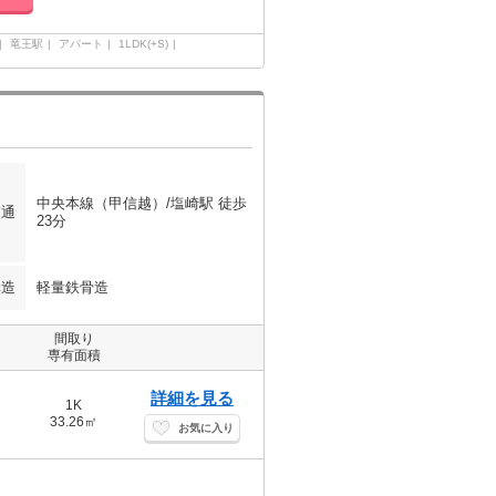
竜王駅
アパート
1LDK(+S)
中央本線（甲信越）/塩崎駅 徒歩
交通
23分
構造
軽量鉄骨造
間取り
専有面積
詳細を見る
1K
33.26㎡
お気に入り