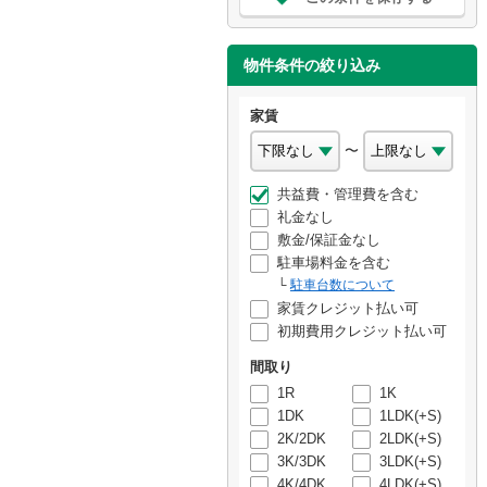
物件条件の絞り込み
家賃
〜
共益費・管理費を含む
礼金なし
敷金/保証金なし
駐車場料金を含む
駐車台数について
家賃クレジット払い可
初期費用クレジット払い可
間取り
1R
1K
1DK
1LDK(+S)
2K/2DK
2LDK(+S)
3K/3DK
3LDK(+S)
4K/4DK
4LDK(+S)