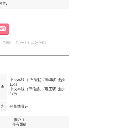
設置♪
無料
竜王駅
アパート
1LDK(+S)
中央本線（甲信越）/塩崎駅 徒歩
16分
交通
中央本線（甲信越）/竜王駅 徒歩
47分
構造
軽量鉄骨造
間取り
専有面積