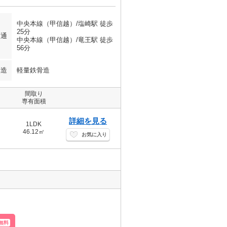
中央本線（甲信越）/塩崎駅 徒歩
25分
交通
中央本線（甲信越）/竜王駅 徒歩
56分
構造
軽量鉄骨造
間取り
専有面積
詳細を見る
1LDK
46.12㎡
お気に入り
無料