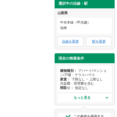
選択中の沿線・駅
山梨県
中央本線（甲信越）
塩崎
沿線を変更
駅を変更
現在の検索条件
建物種別
アパート/マンショ
ン/戸建・テラスハウス
家賃
下限なし ~ 上限なし
共益費・管理費を含む
間取り
指定なし
もっと見る
この条件を保存する