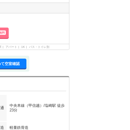
無料
駅
アパート
1K
バス・トイレ別
めて空室確認
中央本線（甲信越）/塩崎駅 徒歩
交通
23分
構造
軽量鉄骨造