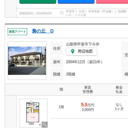
甲斐市
大垈
中央本線（甲信越）
塩崎駅
情報登録日
2026/08/05
バス・トイレ別
梟の丘 D
賃貸アパート
山梨県甲斐市下今井
住所
周辺地図
築年
2004年12月（築21年）
階建
2階建
家賃
敷金
階
管理費
礼金
5.5
なし
万円
1階
1ヶ月
3,000円