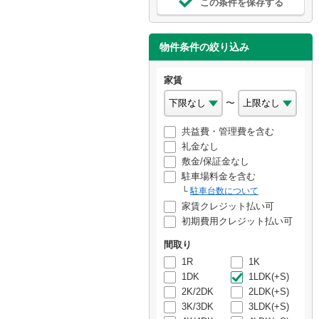
この条件を保存する
物件条件の絞り込み
家賃
〜
共益費・管理費を含む
礼金なし
敷金/保証金なし
駐車場料金を含む
駐車台数について
家賃クレジット払い可
初期費用クレジット払い可
間取り
1R
1K
1DK
1LDK(+S)
2K/2DK
2LDK(+S)
3K/3DK
3LDK(+S)