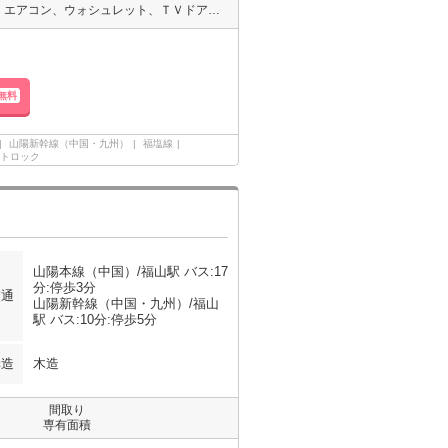
禁煙家、必見、禁煙物件（室内・敷地内ともに禁煙となります）です。エアコン、ウォシュレット、ＴＶドアホン、ＡＬＳＯＫホームセキュリティ付。敷地内、専用ゴミ置場有ります。
無料
山陽新幹線（中国・九州）
福塩線
トロック
山陽本線（中国）/福山駅 バス:17
分:停歩3分
交通
山陽新幹線（中国・九州）/福山
駅 バス:10分:停歩5分
構造
木造
間取り
専有面積