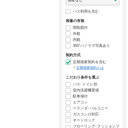
バス利用を含む
画像の有無
間取図付
外観
内観
360°パノラマ写真あり
契約方式
定期借家契約を含む
定期借家契約とは
こだわり条件を選ぶ
バス･トイレ別
室内洗濯機置場
駐車場付
エアコン
ベランダ･バルコニー
ガスコンロ対応
オートロック
フローリング･クッションフ