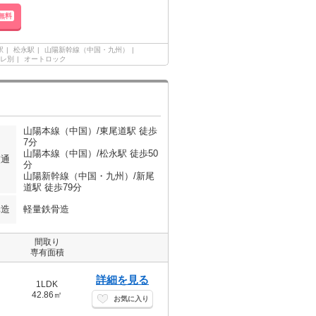
無料
駅
松永駅
山陽新幹線（中国・九州）
レ別
オートロック
山陽本線（中国）/東尾道駅 徒歩
7分
山陽本線（中国）/松永駅 徒歩50
交通
分
山陽新幹線（中国・九州）/新尾
道駅 徒歩79分
構造
軽量鉄骨造
間取り
専有面積
詳細を見る
1LDK
42.86㎡
お気に入り