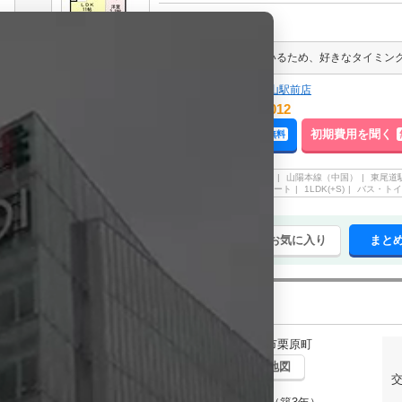
写真充実
株式会社アークス エイブルネットワーク福山駅前店
084-999-1012
電話でのご予約・お問合せ
来店予約する
空室確認する
初期費用を聞く
無料
無料
尾道市
高須町
山陽本線（中国）
東尾道
情報登録日
2026/08/05
新尾道駅
アパート
1LDK(+S)
バス・トイ
まとめてお気に入り
まと
チェックした賃貸物件(最大20件)を
ルミエール クリハラＧ
賃貸アパート
広島県尾道市栗原町
住所
周辺地図