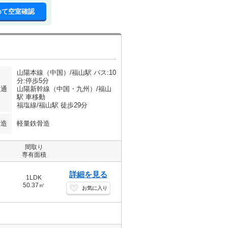
めて空室確認
山陽本線（中国）/福山駅 バス:10
分:停歩5分
交通
山陽新幹線（中国・九州）/福山
駅 車移動
福塩線/福山駅 徒歩29分
構造
軽量鉄骨造
間取り
専有面積
詳細を見る
1LDK
50.37㎡
お気に入り