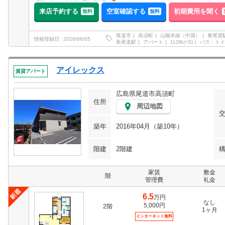
来店予約する
空室確認する
初期費用を聞く
無料
無料
尾道市
高須町
山陽本線（中国）
東尾道
情報登録日
2026/08/05
新尾道駅
アパート
1LDK(+S)
バス・トイ
アイレックス
賃貸アパート
広島県尾道市高須町
住所
周辺地図
築年
2016年04月（築10年）
階建
2階建
家賃
敷金
階
管理費
礼金
6.5
万円
なし
5,000円
2階
1ヶ月
インターネット無料