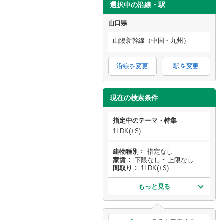
選択中の沿線・駅
山口県
山陽新幹線（中国・九州）
沿線を変更
駅を変更
現在の検索条件
指定中のテーマ・特集
1LDK(+S)
建物種別
指定なし
家賃
下限なし ~ 上限なし
間取り
1LDK(+S)
もっと見る