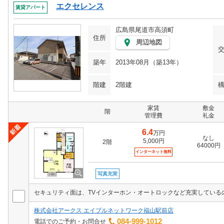
エクセレンス
賃貸アパート
広島県尾道市高須町
住所
周辺地図
築年
2013年08月（築13年）
階建
2階建
家賃
敷金
階
管理費
礼金
6.4
万円
なし
5,000円
2階
64000円
インターネット無料
写真充実
株式会社アークス エイブルネットワーク福山駅前店
084-999-1012
電話でのご予約・お問合せ