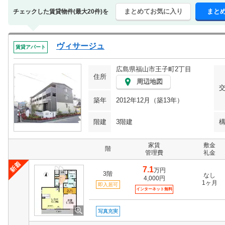
まとめてお気に入り
まと
チェックした賃貸物件(最大20件)を
ヴィサージュ
賃貸アパート
広島県福山市王子町2丁目
住所
周辺地図
築年
2012年12月（築13年）
階建
3階建
家賃
敷金
階
管理費
礼金
7.1
万円
3階
なし
4,000円
1ヶ月
即入居可
インターネット無料
写真充実