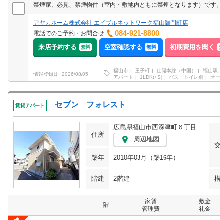
アヤカホーム株式会社 エイブルネットワーク福山御門町店
084-921-8800
電話でのご予約・お問合せ
来店予約する
空室確認する
初期費用を聞く
無料
無料
福山市
王子町
山陽本線（中国）
福山駅
情報登録日
2026/08/05
アパート
1LDK(+S)
バス・トイレ別
オー
セブン フォレスト
賃貸アパート
広島県福山市西深津町６丁目
住所
周辺地図
築年
2010年03月（築16年）
階建
2階建
家賃
敷金
階
管理費
礼金