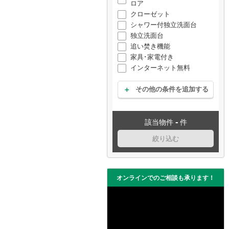
ロア
クローゼット
シャワー付独立洗面台
独立洗面台
追い焚き機能
家具･家電付き
インターネット無料
その他の条件を追加する
-
該当物件
件
絞り込む
オンラインでのご相談も承ります！