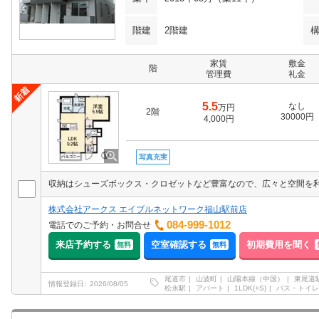
階建
2階建
家賃
敷金
階
管理費
礼金
5.5
なし
万円
2階
30000円
4,000円
写真充実
株式会社アークス エイブルネットワーク福山駅前店
084-999-1012
電話でのご予約・お問合せ
来店予約する
空室確認する
初期費用を聞く
無料
無料
尾道市
山波町
山陽本線（中国）
東尾道
情報登録日
2026/08/05
松永駅
アパート
1LDK(+S)
バス・トイレ