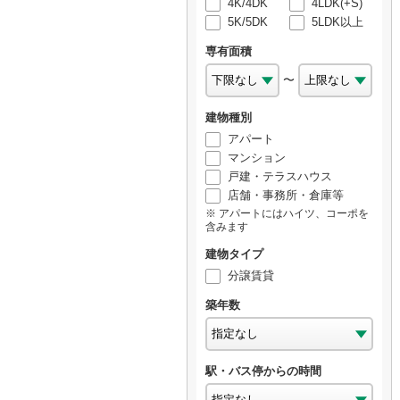
4K/4DK
4LDK(+S)
5K/5DK
5LDK以上
専有面積
〜
建物種別
アパート
マンション
戸建・テラスハウス
店舗・事務所・倉庫等
アパートにはハイツ、コーポを
含みます
建物タイプ
分譲賃貸
築年数
駅・バス停からの時間