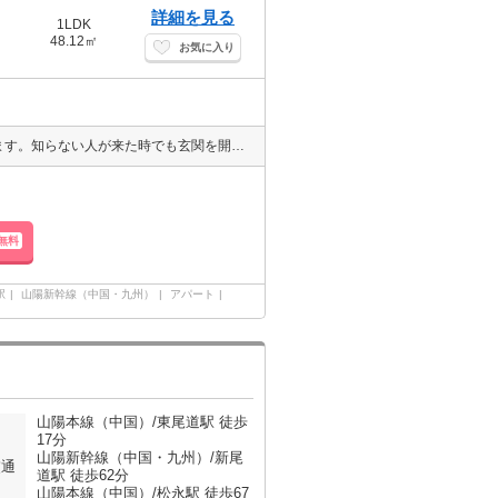
詳細を見る
1LDK
48.12㎡
お気に入り
室内設備は洗面所独立・浴室乾燥機など充実した設備を備え付けています。知らない人が来た時でも玄関を開ける必要がなくなるTVインターホンが付いております。1LDKのお部屋、ダイニングキッチンに友達も呼べますね。敷地内駐車場に空きありなので、車のいたずらにも遭いにくいです。多くの方にご好評の、BS対応の物件となっています。
無料
駅
山陽新幹線（中国・九州）
アパート
山陽本線（中国）/東尾道駅 徒歩
17分
山陽新幹線（中国・九州）/新尾
交通
道駅 徒歩62分
山陽本線（中国）/松永駅 徒歩67