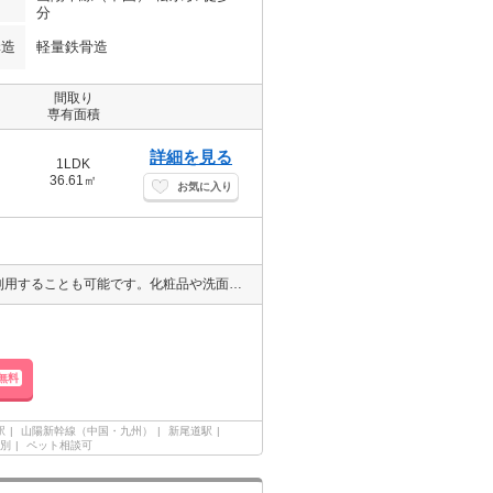
分
構造
軽量鉄骨造
間取り
専有面積
詳細を見る
1LDK
36.61㎡
お気に入り
収納はシューズボックス・クロゼットなど豊富なので、広々と空間を利用することも可能です。化粧品や洗面道具といった小物もスッキリまとめて収納できる独立洗面台があります。来訪者の顔が確認できる、安心のTVインターホン付きです。駐車場がご利用いただける物件です。お忙しい方にオススメ、敷地内にごみ置き場のある物件です。
無料
駅
山陽新幹線（中国・九州）
新尾道駅
別
ペット相談可