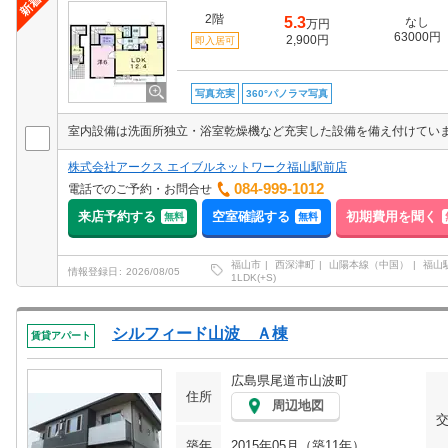
2階
5.3
なし
万円
63000円
2,900円
即入居可
写真充実
360°パノラマ写真
株式会社アークス エイブルネットワーク福山駅前店
084-999-1012
電話でのご予約・お問合せ
来店予約する
空室確認する
初期費用を聞く
無料
無料
福山市
西深津町
山陽本線（中国）
福山
情報登録日
2026/08/05
1LDK(+S)
シルフィード山波 Ａ棟
賃貸アパート
広島県尾道市山波町
住所
周辺地図
築年
2015年05月（築11年）