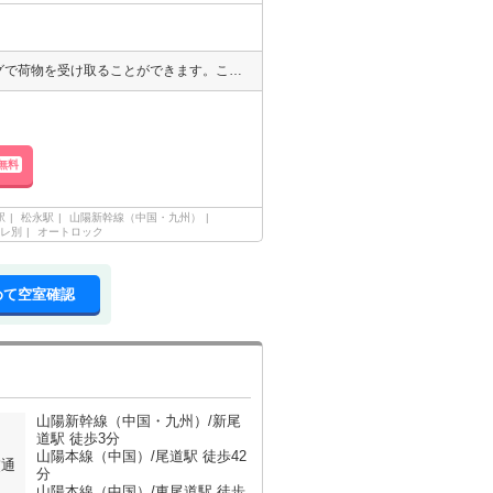
共用部には宅配ボックスが備え付けられているため、好きなタイミングで荷物を受け取ることができます。この物件は洗面所が独立しており、使い勝手も良好です。セキュリティ面は、TVインターホン・オートロックなどを設置しているので安全面でも優れております。平成28年築の物件で快適な住まいとなっています。
無料
駅
松永駅
山陽新幹線（中国・九州）
レ別
オートロック
めて空室確認
山陽新幹線（中国・九州）/新尾
道駅 徒歩3分
山陽本線（中国）/尾道駅 徒歩42
交通
分
山陽本線（中国）/東尾道駅 徒歩