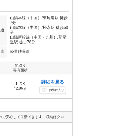
山陽本線（中国）/東尾道駅 徒歩
7分
山陽本線（中国）/松永駅 徒歩50
交通
分
山陽新幹線（中国・九州）/新尾
道駅 徒歩78分
構造
軽量鉄骨造
間取り
専有面積
詳細を見る
1LDK
42.86㎡
お気に入り
セキュリティ面は、TVインターホン・オートロックなど充実しているので安心して生活できます。収納はクロゼット・シューズWICなどが備え付けられているので、衣類や日用品の収納に重宝します。独立洗面台はコンセントや照明、大きな鏡などがついているのでスムーズに身支度を整えられます。簡単に温度管理できるエアコン付きのアパート。